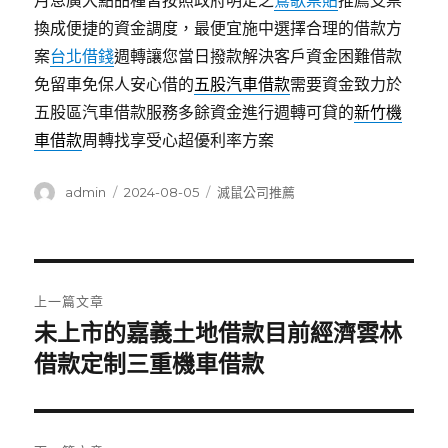
月息廣大點品種皆按照政府明定之
鶯歌票貼
推薦支票
換成便捷的資金調度，最便宜施中選擇合理的借款方
案
台北借錢
週轉讓您當日撥款解決客戶資金困難借款
免留車免保人安心借的
五股汽車借款
需要資金致力於
五股區汽車借款服務多餘資金進行週轉可貸的
新竹機
車借款
周轉找享受心超優利率方案
作
發
分
admin
2024-08-05
滅鼠公司推薦
者
佈
類
日
期:
文
上一篇文章
章
未上市的嘉義土地借款目前經濟雲林
上
一
借款定制三重機車借款
導
篇
覽
文
章: