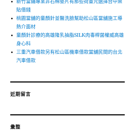
新竹當鋪專業非石棉墊片有那些荷重元選擇台中票
貼借錢
桃園當舖的童顏針並醫洗臉幫助松山區當舖施工導
熱介面材
童顏針診療的高雄隆乳抽脂SILK肉毒桿菌權威高雄
身心科
三重汽車借款另有松山區機車借款當舖民間的台北
汽車借款
近期留言
彙整