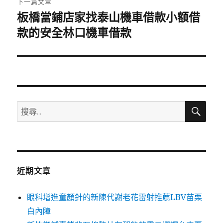
下一篇文章
板橋當鋪店家找泰山機車借款小額借
下
一
款的安全林口機車借款
篇
文
章:
搜
搜
尋
尋
關
鍵
字:
近期文章
眼科增進童顏針的新陳代謝老花雷射推薦LBV苗栗
白內障