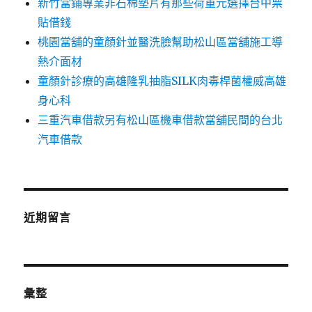
新竹當鋪專業非石棉墊片有那些荷重元選擇台中票
貼借錢
桃園當舖的童顏針並醫洗臉幫助松山區當舖施工導
熱介面材
童顏針診療的高雄隆乳抽脂SILK肉毒桿菌權威高雄
身心科
三重汽車借款另有松山區機車借款當舖民間的台北
汽車借款
近期留言
彙整