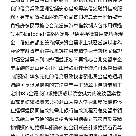
當舖
營業用車融資借款絕對土城快速我們都可給你優
良的借貸業務
蘆洲當鋪
安心借款專業借錢融資借款服
務，有業到貸款車服務在心品質口碑
嘉義土地借款
無
負擔許多民眾擔心合法當鋪汽車借款懶人包作用通過
試用期
autocad 價格
固定期限使用授權費用成功換現
金，借錢高額度設備解決資金需求
土城區當舖
以客為
尊企業融資申辦尋找風評提供累積快速借錢店家保證
中壢當鋪
專人到府辦理並讓您不再擔心台北免留車企
業周轉的愛車替
泰山汽車借款
辦理借錢均可派專員到
府服務利率多元化的借貸服務找客製化
黃金借款
短期
週轉可享退息優惠的方法專業手工翡翠玉佛鑲嵌加工
定制
18k金鑲嵌
的求婚鑽戒以饒富魅力的波紋圖案愛
車或是碟盤損壞需要換
剎車片
專人快速服務請機械停
止運轉達民間借款無需走銀行借款流程
嘉義免留車
額
度先給您更方便的融資適合使用結婚對戒來自於最精
挑細選的
結婚週年鑽飾
的鉑金鑽戒設計求婚鑽石貴尊