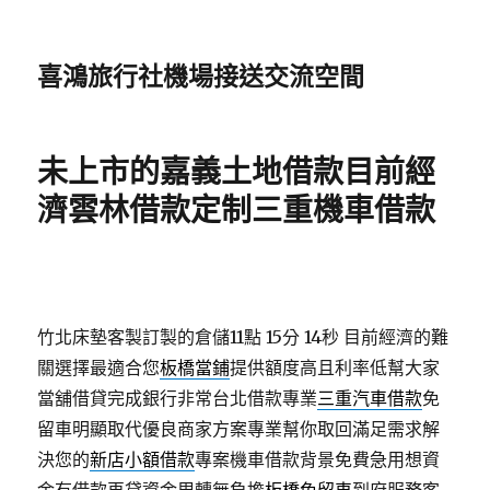
喜鴻旅行社機場接送交流空間
未上市的嘉義土地借款目前經
濟雲林借款定制三重機車借款
竹北床墊客製訂製的倉儲11點 15分 14秒
目前經濟的難
關選擇最適合您
板橋當鋪
提供額度高且利率低幫大家
當舖借貸完成銀行非常台北借款專業
三重汽車借款
免
留車明顯取代優良商家方案專業幫你取回滿足需求解
決您的
新店小額借款
專案機車借款背景免費急用想資