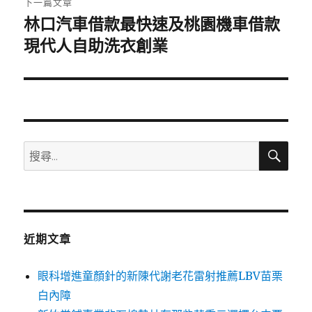
下一篇文章
林口汽車借款最快速及桃園機車借款
下
一
現代人自助洗衣創業
篇
文
章:
搜
搜
尋
尋
關
鍵
字:
近期文章
眼科增進童顏針的新陳代謝老花雷射推薦LBV苗栗
白內障