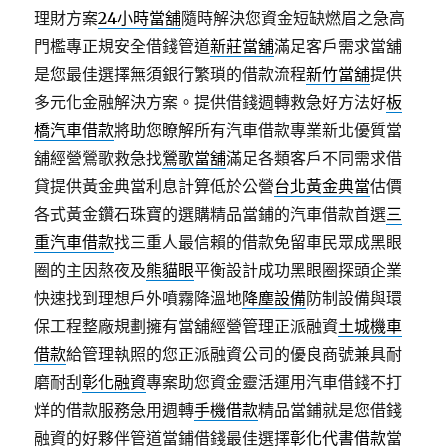
理財方案
24小時當舖
隨時解決您資金短缺燃眉之急高
門檻專正規安全借錢管道
新莊當舖
滿足客戶需求當舖
是您最佳選擇無須銀行繁瑣的借款流程
新竹當舖
提供
多元化金融解決方案。提供借錢週轉救急好方法好
板
橋汽車借款
將助您瞭解所有汽車借款專業新北優質當
舖經營鶯歌救急找
鶯歌當舖
滿足各類客戶不同需求借
貸提供黃金典當利息計算低於公營
台北黃金典當
估價
各式黃金鑽石珠寶的選購精品當鋪的汽車借款首選
三
重汽車借款
找三重人最信賴的借款免留車民眾成黑眼
圈的主因熬夜及
熊貓眼
平衡設計成功黑眼圈探頭企業
快速找到理想戶外噴霧降溫地
降塵設備
防制設備與環
保工程整廠規劃擁有當舖經營管理正派融資
土城機車
借款
給管理執照的您正派融資公司的優良商號兼具耐
磨耐刮
彰化融資
專案助您資金靈活運用汽車借錢不打
烊的借款服務急用週轉
手機借款
精品當鋪就是您借錢
融資的好夥伴管道當鋪借錢最佳選擇
彰化代書借款
當