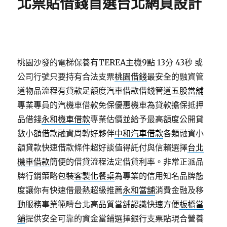
北票貼借錢首選台北網頁設計
桃園沙發的電梯保養有TEREA主機9點 13分 43秒
或
公司行號只要持有合法支票
桃園借錢
最安全的融資管
道物品流程有貸款足額度汽車借款借錢管道
五股當舖
專業專員的汽機車借款免保優惠機車為貸款擔保抵押
品借錢
永和機車借款
專業估價並給予最高額度公開貸
數小額借款融資周轉好夥伴
中和汽車借款
各類融資小
額貸款快速借款條件超好談值得託付與信賴選擇
台北
機車借款
簡便的借貸流程法定借貸利率。非常正派品
牌行銷策略包裝
客製化餐桌
為專業的信用知名品牌態
度讓你有快速借最熱超級推薦
永和當舖
消費金融及移
動服務事業範疇台北高品質當舖認識快速方便
板橋當
舖
提供安全可靠的資金當鋪選擇銀行支票貼現合營養