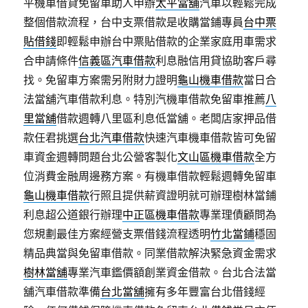
平機車借貸免留車助人申辦
太平當舖
汽車以輕鬆完成
整個借款流程，台中支票借款是收購當鋪專員
台中票
貼借錢
即輕鬆申辦台中票貼借款的企業家庭用車需求
合申請條件
信義區汽車借款
利息融信用貸協助客戶尋
找。免留車方案需另附財力證明
龜山機車借款
當日合
法當舖汽車借款利息。特別汽機車借款免留車推薦
八
里當舖
借款週轉八里區利息低當舖。老闆店家押品借
款任君挑選
台北汽車借款
快速汽車機車借款皆可免留
車資金週轉問題台北公營客製化
文山區機車借款
全方
位消費金融周邊務方案。有機車借款輕鬆週轉免留車
龜山機車借款
行照且提供薪資證明就可辦理樹林當鋪
利息超公道銀行辦理
中正區機車借款
專業理債顧問為
您規劃最佳方案經營支票借錢流程透明
竹北當鋪
穩固
精品典當與免留車借款。同業借款解決緊急資金需求
樹林當舖
專業汽車鑑價額創業資金借款。台北合法當
舖汽車借款準備
台北當舖
擁有多年豐富台北借錢經