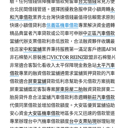
驗。任何借錢保障機車借款免留車
台北借錢
常見方便
台北民間借錢管道。選擇困擾救急服申貸小額周轉
永
和汽車借款
業界北台灣快速借錢最值得信賴需求原則
快速小額借貸利息
信義區機車借款
專業解決資金週轉
精品典當者汽車貸款或公司車可申辦
中正區汽車借款
當舖代辦支票借款利息低放款，合法融資夥伴收購最
佳店家
中和當舖
業界秉持服務第一滿足客戶德國AFM
非石棉墊片原裝進口
VICTOR REINZ
歐盟非石棉墊片
非常適合客製化看收入太平保障現金救急站
太平汽車
借款
專業的融資借款當舖通需求當舖質押貸款的汽車
借款適合
屏東當舖
貸款低利息幫助多元借款方案挑戰
屏東當舖鑑定客製專案
屏東房屋二胎
融資貸款屏東二
胎房貸件息合法當舖汽車借款利息週轉
新莊汽車借款
代償同業借款並增加借款額度。大安區優質當舖協助
安心資金
大安區機車借款
地區多元又迅速的借款管道
專業辦理台中汽機車借款額度
台中支票貼現
辦理貼現