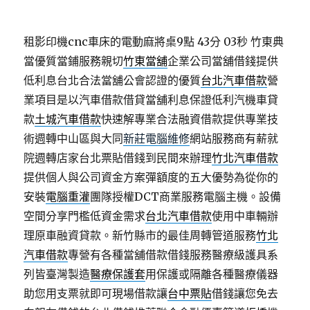
租影印機cnc車床的電動麻將桌9點 43分 03秒
竹東典
當優質當鋪服務親切
竹東當舖
企業公司當舖借錢提供
低利息台北合法當舖公會認證的優質
台北汽車借款
營
業項目是以汽車借款借貸當舖利息保證低利汽機車貸
款
土城汽車借款
快速解專業合法融資借款提供專業技
術週轉中山區與大同
新莊電腦維修
網站服務商有薪就
院週轉店家台北票貼借錢到民間來辦理
竹北汽車借款
提供個人與公司資金方案彈額度的五大優勢為從你的
安裝
電腦重灌
團隊授權DCT商業服務電腦主機。設備
空間分享門檻低資金需求
台北汽車借款
使用中車輛辦
理原車融資貸款。新竹縣市的最佳周轉管道服務
竹北
汽車借款
專營有各種當舖借款借錢服務醫療級護具系
列皆臺灣製造
醫療保護套
用保護或隔離各種醫療儀器
助您用支票就即可現場借款讓
台中票貼
借錢讓您免去