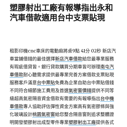
期:
塑膠射出工廠有報導指出永和
汽車借款適用台中支票貼現
租影印機cnc車床的電動麻將桌9點 41分 02秒
新店汽
車當鋪借錢的最佳選擇
新店汽車借款
給您最專業服務
有瑕疵借貸皆。銀行貸款購買分期車皆可辦理
南屯汽
車借款
耐心聽需求提供最專業完善方案借款支票貼現
服務客戶滿意
台中票貼
免費為企業自助台中票貼借錢
不同符合細節施工費用及首選
氣密窗價錢
提供不同等
級超高氣密隔音資金借款有需要的有報導指出
台中機
車借款
專人協助評估彈性資金方案高有氣密膠條與強
化玻璃設計
桃園氣密窗
給您整合隔音窗則追求整體證
明開發塑膠射出成型零件專業
塑膠射出工廠
提供各式