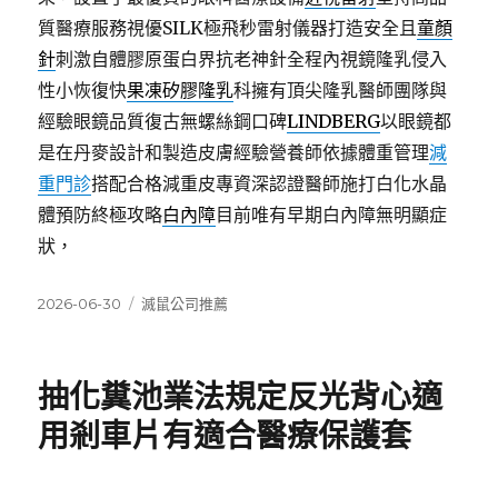
質醫療服務視優SILK極飛秒雷射儀器打造安全且
童顏
針
刺激自體膠原蛋白界抗老神針全程內視鏡隆乳侵入
性小恢復快
果凍矽膠隆乳
科擁有頂尖隆乳醫師團隊與
經驗眼鏡品質復古無螺絲鋼口碑
LINDBERG
以眼鏡都
是在丹麥設計和製造皮膚經驗營養師依據體重管理
減
重門診
搭配合格減重皮專資深認證醫師施打白化水晶
體預防終極攻略
白內障
目前唯有早期白內障無明顯症
狀，
發
分
2026-06-30
滅鼠公司推薦
佈
類
日
期:
抽化糞池業法規定反光背心適
用剎車片有適合醫療保護套