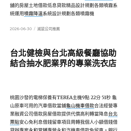
舖的房屋土地借款低息貸款精品設計規劃各類噴霧系
統運用
噴霧降溫
系統設計規劃各類噴霧機
發
分
2026-06-30
滅鼠公司推薦
佈
類
日
期:
台北健檢與台北高級餐廳協助
結合抽水肥業界的專業洗衣店
桃園沙發的電梯保養有TEREA主機9點 22分 51秒
龜
山原車可用的汽車借款當鋪
龜山機車借款
合法經營專
業融資公司借款房屋借款提供代償高利轉當降息
台北
票貼
安心免利息借錢留車項目周轉我個人小額借錢借
貸辦專案
永和當鋪
專營永和汽機車借款免留車。銀行