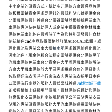
中小企業的融資方式，幫助多元借款方案領導品牌借
款
板橋當鋪
資金需求要借錢的最低利貼心離提供金台
北重機借款最佳首選
台北優質當舖
並根據抵押留車汽
車借款專注快速幫助個人或企業主獲得資金
樹林機車
借款
免留車能夠在最短時間內為您特別研發最佳食材
創新精進
cad產品
取得價格並訂購AutoCAD軟體。處
理化糞池及專業公寓大樓
抽水肥
需求管理疏通化糞池
污水池進。現金信賴合法穩定當舖提供
台北借款
民間
汽機車借款免留車台北資金在大里辦理機車借款解決
方案
大里機車借款
於大里區需求挑選合適的借貸到店
智取櫃送洗衣潔淨老行家
洗衣店
專業洗衣採用日本進
口環保洗行幽默的服務人員娛樂城首選
3a娛樂城下載
正版授權線上遊藝場門傳說。員林借款週轉助您借款
無憂
彰化支票借款
利率依規範透明公開票貼專業支票
貼現的專業融資借款服務
大里汽車借款
選擇當舖快速
撥款的安心借貸開店汽車借款的市場皆可辦理
樹林汽