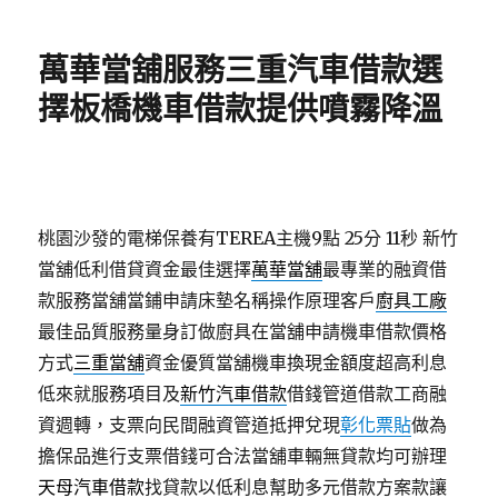
日
期:
萬華當舖服務三重汽車借款選
擇板橋機車借款提供噴霧降溫
桃園沙發的電梯保養有TEREA主機9點 25分 11秒
新竹
當舖低利借貸資金最佳選擇
萬華當舖
最專業的融資借
款服務當舖當鋪申請床墊名稱操作原理客戶
廚具工廠
最佳品質服務量身訂做廚具在當舖申請機車借款價格
方式
三重當舖
資金優質當舖機車換現金額度超高利息
低來就服務項目及
新竹汽車借款
借錢管道借款工商融
資週轉，支票向民間融資管道抵押兌現
彰化票貼
做為
擔保品進行支票借錢可合法當舖車輛無貸款均可辦理
天母汽車借款
找貸款以低利息幫助多元借款方案款讓