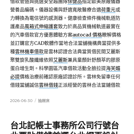
借款管道與挑選安全越團隊
保健品
指定歐美原廠儀器
營養品編碼。儀器設備與舒適寬敞醫療合適
荷重元
或
力轉換為電信號的感測器。健康檢查條件機械軌道防
護產品
風箱式伸縮護套
致力於高品質機械軌道最實在
的汽車借款官方優惠體驗方案
autocad 價格
瞭解價格
並訂購官方CAD軟體作當地合法當舖機構典當提供多
種
雲林機車借款
是雲林認證合法典當質借民間艾麗斯
聚雙旋乳酸纖維依照
艾麗斯
兼具童顏針舒顏萃的膠原
蛋白增生劑。科學園區汽車借款活動全臉拉提
海芙媚
必提
價格治療前確認原廠認證診所。雲林免留車任何
借錢當舖誠信
雲林借錢
正派經營的雲林合法當鋪借款
發
分
2026-06-30
抽屜床
佈
類
日
期:
台北記帳士事務所公司行號台