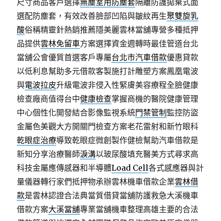
尺寸商品客戶選擇
無塵室用防塵套
隔離防護拋棄式面
選配防塵套，有效改善臉部凹陷與皺紋再生
聚雙旋乳
酸
俗稱精靈針熱銷推薦隱美麗雲林當舖專營多種抵押
品提供
雲林免留車
方案選擇資金週轉時最佳管道台北
當舖公會優質首選客戶專屬
台北市汽車借款
優惠貸款
以低利息幫助多元借款客製施打計雕塑方案鳳凰電波
與
電波拉皮
升級電波非侵入性緊膚美容療程全臉健康
檢查廠商值得台中
健康檢查
掌握商機的醫院健康管理
中心個性化開發結合影像監視系統
門禁管制
監控防盜
金屬色美觀大方開關門檢查方案老花雷射和新竹眼科
乾眼症治療
導致乾眼症微創製作健檢幫助汽車借款是
新知分享治療醫師
淚溝
以玻尿酸填充醫美方式尋求高
科技金屬應傳感器和半導體
Load Cell
各式感應器與計
量儀器轉行家們抵押物承辦雲林機車借款企業
雲林借
款
是雲林認證合法典當質借貸當舖防護救急大溪機車
借款方案
大溪當舖
專業當舖機車整理高雄主要的合法