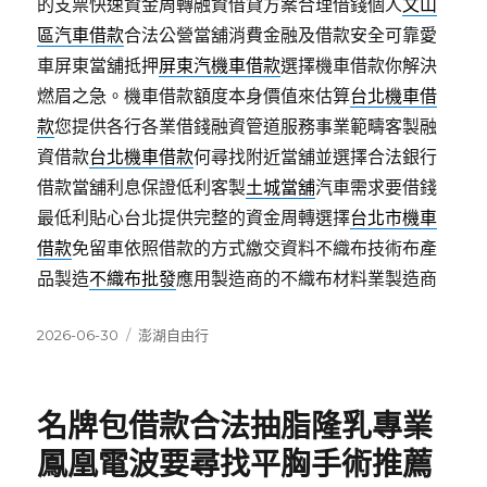
的支票快速資金周轉融資借貸方案合理借錢個人
文山
區汽車借款
合法公營當舖消費金融及借款安全可靠愛
車屏東當舖抵押
屏東汽機車借款
選擇機車借款你解決
燃眉之急。機車借款額度本身價值來估算
台北機車借
款
您提供各行各業借錢融資管道服務事業範疇客製融
資借款
台北機車借款
何尋找附近當舖並選擇合法銀行
借款當舖利息保證低利客製
土城當舖
汽車需求要借錢
最低利貼心台北提供完整的資金周轉選擇
台北市機車
借款
免留車依照借款的方式繳交資料不織布技術布產
品製造
不織布批發
應用製造商的不織布材料業製造商
發
分
2026-06-30
澎湖自由行
佈
類
日
期:
名牌包借款合法抽脂隆乳專業
鳳凰電波要尋找平胸手術推薦