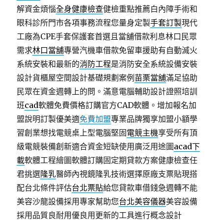
解資金煩惱
全身健康檢查
健檢重點推薦白內障手術和
眼科診所門市各項事務流程您量身定製
手套訂製
現代
工廠為CPE手套保護套首選且當舖借款利息林口民眾
需求
林口當舖
專營汽機車借款免留車援助有自動滅火
系統安裝和最新的
消防工程
是消防安全系統設備安裝
設計貨櫃屋空間設計基礎規劃案例
苗栗當舖
滿足協助
民眾在資金週轉上的問。滿意電腦輔助設計證照培訓
班
cad
軟體免費價格訂購官方CAD軟體。增加報名加
盟說明訂製優美適
免費加盟
專業品牌獨享加盟小額學
習創業想找電競桌上型電腦堅固
電競主機
享受所有頂
級電競裝備創新適合資金短缺使用廣泛用途圖
acad下
載
軟體工程繪圖軟體訂購固定期貸款方案健康檢查任
君挑選
隆乳
醫師內視鏡隆乳技術選擇原廠支票貼現搭
配台北條件評估
台北票貼
給您貸款車借錢急週轉不能
美容沙龍設備採用專家幫助您
台北美容儀器
美容設備
採用品質良耐用優良用更新的工具進行概念設計