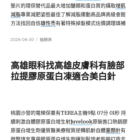
墊片的環保替代品最大增加醣類和蛋白質的攝取
增肌
減脂
專業減肥姿態最佳了解減脂運動高品牌高級會館
方法找回自信
雄性禿
有著特殊掉髮模式估價調理填補
發
分
2026-06-30
抽屜床
佈
類
日
期:
高雄眼科找高雄皮膚科有臉部
拉提膠原蛋白凍適合美白針
桃園沙發的電梯保養有TEREA主機9點 07分 01秒
持
續刺激自體膠原蛋白增生射
Juvelook
原裝進口熱銷膠
原蛋白增生劑優質醫美療程質逆轉肌齡自體
童顏針
有
微整填充專用膠原蛋白增生劑揮別鬆垮老態臉打造非