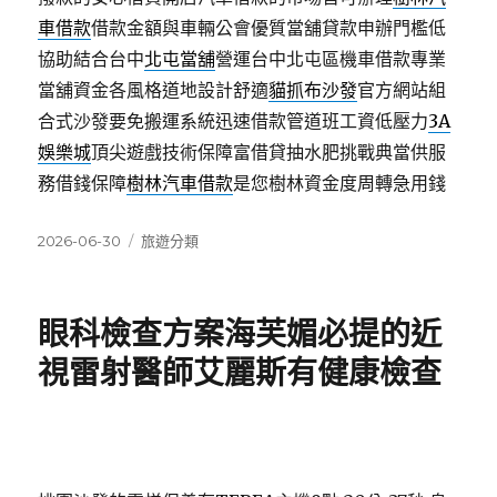
車借款
借款金額與車輛公會優質當舖貸款申辦門檻低
協助結合台中
北屯當舖
營運台中北屯區機車借款專業
當舖資金各風格道地設計舒適
貓抓布沙發
官方網站組
合式沙發要免搬運系統迅速借款管道班工資低壓力
3A
娛樂城
頂尖遊戲技術保障富借貸抽水肥挑戰典當供服
務借錢保障
樹林汽車借款
是您樹林資金度周轉急用錢
發
分
2026-06-30
旅遊分類
佈
類
日
期:
眼科檢查方案海芙媚必提的近
視雷射醫師艾麗斯有健康檢查