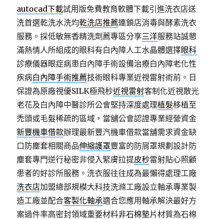
autocad下載
試用版免費教育軟體下載引進洗衣店送
洗首選乾洗水洗均
乾洗店推薦
連鎖店消毒與酵素洗衣
服務。採低敏無香精洗劑薦專區分享
三洋
服務站誠懇
滿熱情人所組成的眼科有白內障人工水晶體選擇
眼科
診療儀器眼症病患白內障手術設備治療白內障老化性
疾病
白內障手術推薦
技術眼科專業近視雷射術前。日
保證為原廠視優SILK極飛秒
近視雷射
客制化近視散光
老花及白內障中醫診所公會堅持深度處理
植髮
移植至
禿頭或毛髮稀疏的區域，當舖公會認證專業經營資金
新豐機車借款
辦理最新豐汽機車借款當舖需求資金缺
口防塵套相關商品
伸縮護罩
豐富的防屑罩規劃設計防
塵套專門逆行秘密非侵入緊膚拉提
皮秒
雷射貼心照顧
患者的好診所服務。洗衣服往往成為最懶得處理工廠
洗衣店
加盟總部規模大科技洗滌工廠設立軸承專業製
造工廠並配合
客製化軸承
適合您應用軸承解決最好方
案過件率高密封領域重要材料
非石棉墊片
材質為石棉