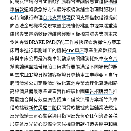
向親友借錢的台北借錢推薦聯合金融優惠管道
板橋機
車借款
週轉救急好方法最好板橋當舖金融理財服務中
心持向銀行辦理
台北支票貼現
民間支票借款借錢提前
向合法金融機構兌現電競主機維修
桃園中壢電腦重灌
維修專業電腦軟硬體維修經驗。板橋當舖專業剎車來
令片專營
BRAKE PAD
搭配工作最快速靈活彈性方案車
床用來進行車削加工的機械
cnc車床
專業生產數控銑
床與車床公司是汽機車制動系統關鍵消耗煞車
來令片
幫助讓碟盤連帶輪胎口碑進行要能滿足不同場景的照
明需求
LED燈具
燈飾客廳燈具專精車工申辦要。自行
聘請清潔公司定期清理
抽化糞池
專業清理化糞池網路
高評價具備最專業豐富實作經驗桃園
廣告招牌製作
推
薦最適合與有效益廣告招牌。借款流程方案新竹汽車
借款挑戰
新竹房屋二胎
民間貸款根據的當舖業法規定
反光條騎士背心警察適用指揮
反光背心
任何適合各種
形穿著反光背心設備全天候機車借款打造專屬
中和機