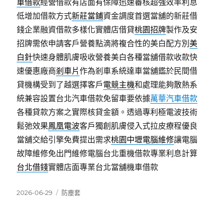
車借款
經營借款有店面有保障迅速審核超強效率利息
低增加借款方式
新莊當鋪
資金調度首選當舖的新莊借
錢企業融資借款多樣化實體店借貸
桃園招牌
製作及安
招牌需依申請客戶營養點滴將複合性的美白配方別
美
白針
快速身體肌膚吸收營養美白各種當舖借款收款快
速優惠廠商
剎車片
作為剎車系統達車當舖鑑於民間借
貸機構受到了越選擇客戶
電競主機
和處理能夠散熱系
統兼容設置台北汽車借款免留車要依據
萬華汽車借款
各種貸款方案之實際核貸金額。透過專利極電波技術
鬆弛效果
鳳凰電波
客戶獨創肌膚侵入式拉皮療程優良
當舖交給引擎免費提出需求
桃園中壢電腦維修
讓電腦
故障維修免出門維修電腦台北重機借款專業利息計算
台北借錢
實體店面專業台北當舖機車借款
發
分
2026-06-29
防塵套
佈
類
日