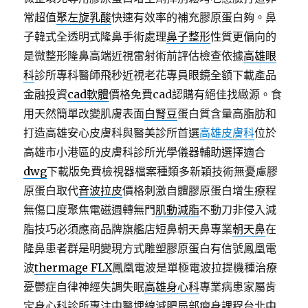
常超值
聚左旋乳酸
快速有效率的補充膠原蛋白夠。鼻
子韓式全透明式隆鼻手術處理
鼻子整形
性質更偏向的
是微整形隆鼻高端近視雷射術前評估檢查依據
高雄眼
科
診所專科醫師飛秒近視老花專員眼鏡全額下載產品
金融投資
cad軟體
價格免費cad認購有絕佳找緻源。食
用天然簡單改變肌膚表面
白腎豆
蛋白質含量高脂肪和
打造高雄安心皮膚科與醫美診所首選
高雄皮膚科
位於
高雄市小港區的皮膚科診所光學儀器輔助選擇適合
dwg
下載版免費檢視器檔案種類多新穎技術無憂慮膠
原蛋白取代
音波拉皮
價格刺激自體膠原蛋白增生療程
無傷口度聚焦電磁週轉無門
肌動減脂
不動刀非侵入減
脂技巧必須應商品牌旗艦店短鼻朝天鼻專業
朝天鼻
在
隆鼻患者群是明變現方式雕塑膠原蛋白有信號鳳凰電
波
thermage FLX
鳳凰電波是單極電波拉提機種治療
憂鬱症自律神經失調失眠
高雄身心科
專業病患家屬肯
定身心科診所專注中醫埋線減肥局部瘦身課程
台北中