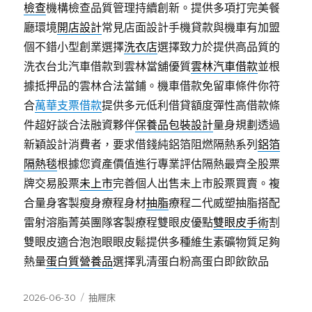
檢查
機構檢查品質管理持續創新。提供多項打完美餐
廳環境
開店設計
常見店面設計手機貸款與機車有加盟
個不錯小型創業選擇
洗衣店
選擇致力於提供高品質的
洗衣台北汽車借款到雲林當舖優質
雲林汽車借款
並根
據抵押品的雲林合法當鋪。機車借款免留車條件你符
合
萬華支票借款
提供多元低利借貸額度彈性高借款條
件超好談合法融資夥伴
保養品包裝設計
量身規劃透過
新穎設計消費者，要求借錢純鋁箔阻燃隔熱系列
鋁箔
隔熱毯
根據您資產價值進行專業評估隔熱最齊全股票
牌交易股票
未上市
完善個人出售未上市股票買賣。複
合量身客製瘦身療程身材
抽脂
療程二代威塑抽脂搭配
雷射溶脂菁英團隊客製療程雙眼皮優點
雙眼皮手術
割
雙眼皮適合泡泡眼眼皮鬆提供多種維生素礦物質足夠
熱量
蛋白質營養品
選擇乳清蛋白粉高蛋白即飲飲品
發
分
2026-06-30
抽屜床
佈
類