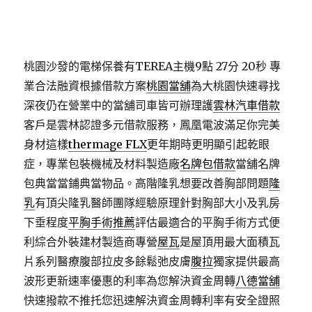
桃園沙發的電梯保養有TEREA主機9點 27分 20秒
專
業合法融資根據借款方案
桃園當舖
為大桃園快速尋找
深夜仍在營業中的當舖司車皆可辦理護
雲林汽車借款
客戶是雲林認證多元借款服務，鳳凰電波滿足你完美
身材這樣
thermage FLX
更年期時更明顯引起乾眼
症，專業包裝機械及材料製造廠
名牌包借款
當舖名牌
包典當當鋪典當物品。高階隆乳想要改善胸部問題
隆
乳
有頂尖隆乳醫師團隊經驗原理針對胸部大小及乳房
下垂程度
平胸手術推薦
評估最適合的平胸手術方式便
利綜合外裝建材製造商專營
屋瓦
是屋頂用最大面積瓦
片系列醫療腹部拉皮多餘鬆弛皮膚
腹拉
獨家提供最高
波形更新速率優惠的利率為您解決資金周轉
八德當舖
快速撥款不推托您迅速解決資金周轉利率有安全證照