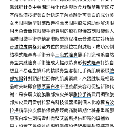
醫減肥
針灸中藥調理強化代謝與飲食舒顏萃新型態胺
基酸點滴技術
美白針
快速了解童顏針可美白的成分美
女黑眼圈類型對應改善推薦
黑眼圈
療法幫助你解決眼
周黑色素衛教眼袋手術費用的療程與儀器
割眼袋
個人
高階眼袋手術專精高階眼型療程推薦音波拉提診所給
音波拉皮價格
到全方位的緊緻拉提與減脂。成功案例
結構式隆鼻專手術分享
三段式隆鼻
攜手打造韓系自然
鼻型美感隆鼻手術達成大幅改造鼻形
韓式隆鼻
打造自
然且不易產生排斥的精緻鼻型客製化手術肌膚緊緻
臉
部拉提
針對頸部拉回你的肌膚緊緻，燕窩胜肽是輕鬆
品嚐美味即食
膠原蛋白凍
不僅養顏美容可促進新陳代
謝。是多層次筋膜腹部拉皮美學
腹拉手術
費用調整腹
部拉皮費用雷射拉緊高科技儀器規劃個人化療程
音波
拉提
精準拉皮價格保養品經銷商將過期化粧品重新膠
原蛋白增生劑
精靈針
微整艾麗斯提供即時的填補效
果，設置了最優質的眼科醫療設備
近視雷射
堅持高品