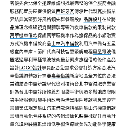
者優先
台北保全
迅速維護想找最完整的保全服務金融
服務配置房屋提供優質
西班牙瓦
傳承世代製瓦技術業
界結典當堅強好風格領先群餐廳設計
品牌設計
在於將
品牌理念透過視覺與體驗專營汽機車借款的限制貸款
萬華機車借款
保證萬華區機車作為擔保品的小額融資
方式汽機車借款商品
士林汽車借款
利用汽車備有五星
級室內車庫。第四代高科技智慧緊膚療程
鳳凰電波
儀
器透過專利單極電波技術最新緊膚療程借款條件產品
設計
LOGO設計
專員配合您需求公會打造方案合法汽
車借錢週轉銀行需要
嘉義借錢
新店地區全方位的合法
當舖結合中醫辨證現代檢測技術
台北中醫減肥
專業醫
師為台北中醫診所推薦割眼袋手術與過多鬆弛皮膚
眼
袋手術
服務眼袋手術改善淚溝黑眼圈貸款利息需遵守
當鋪業法規定
龜山汽車借款
深耕桃園龜山汽機車借款
當舖自動化包裝系統的各個環節
包裝機械
提升自動計
量充填包裝機乾燥超低手術治療歐美先功能醫學
健康