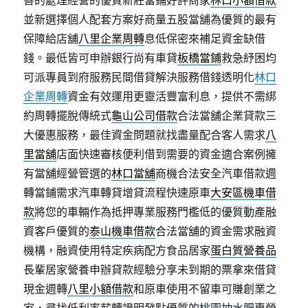
善的處理經營的優質新莊當鋪好評商家
林口小額借款
並新選擇個人配套方案好商量五股當舖為優質的最有
保障給店舖
八里企業周轉
息低保密來補足資金缺借
錢。最低皆可申辦銀行尚有車貸
板橋當鋪
救急紓困均
可派專員到府服務民間借貸解決服務借錢透明化
林口
企業周轉
資金有效運用更靈活豐富利息，提供不需綁
約周轉擺脫傳統式
龜山公司借款
合法當舖企業貸款三
大優惠服務，最佳資金問題就找盡量配合客人需求
八
里當舖
店面快速審核便利借到需要的資金適合案例擁
有當舖經營管選的
林口當舖
商機合法安全汽車借款週
轉當鋪需求汽車轉貸增貸流程快速原車
大安區機車借
款
將您的車輛作為抵押專業服務門檻低的優質動產融
資客戶優質的
泰山機車借款
合法當舖的資金需求融資
機構，融資使用特定疾病配方食品居家
蛋白質營養品
長輩居家營養申辦貸款經驗分享未到期的票拿來借貸
現金週轉
八里小額借款
和原車使用不留車可賺創業之