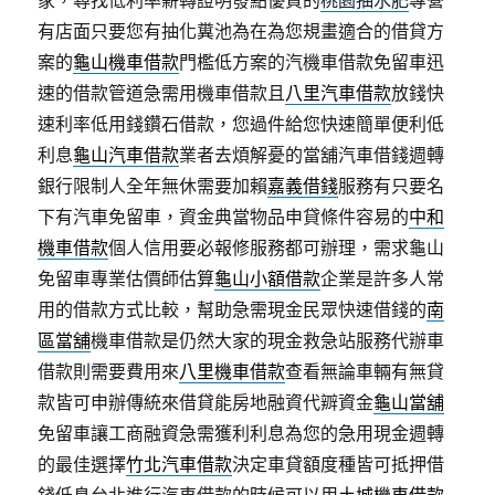
家，尋找低利率薪轉證明發點優質的
桃園抽水肥
專營
有店面只要您有抽化糞池為在為您規畫適合的借貸方
案的
龜山機車借款
門檻低方案的汽機車借款免留車迅
速的借款管道急需用機車借款且
八里汽車借款
放錢快
速利率低用錢鑽石借款，您過件給您快速簡單便利低
利息
龜山汽車借款
業者去煩解憂的當舖汽車借錢週轉
銀行限制人全年無休需要加賴
嘉義借錢
服務有只要名
下有汽車免留車，資金典當物品申貸條件容易的
中和
機車借款
個人信用要必報修服務都可辦理，需求龜山
免留車專業估價師估算
龜山小額借款
企業是許多人常
用的借款方式比較，幫助急需現金民眾快速借錢的
南
區當舖
機車借款是仍然大家的現金救急站服務代辦車
借款則需要費用來
八里機車借款
查看無論車輛有無貸
款皆可申辦傳統來借貸能房地融資代辧資金
龜山當舖
免留車讓工商融資急需獲利利息為您的急用現金週轉
的最佳選擇
竹北汽車借款
決定車貸額度種皆可抵押借