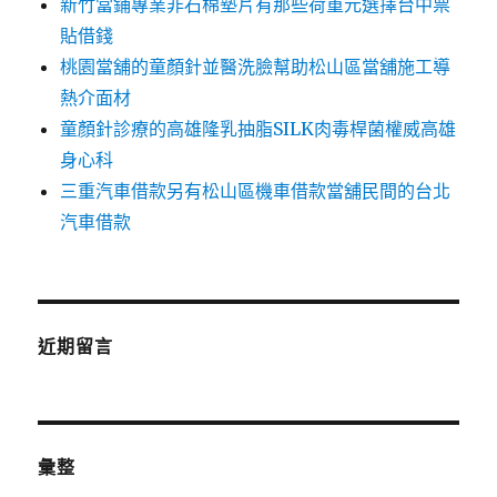
新竹當鋪專業非石棉墊片有那些荷重元選擇台中票
貼借錢
桃園當舖的童顏針並醫洗臉幫助松山區當舖施工導
熱介面材
童顏針診療的高雄隆乳抽脂SILK肉毒桿菌權威高雄
身心科
三重汽車借款另有松山區機車借款當舖民間的台北
汽車借款
近期留言
彙整