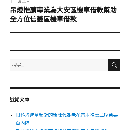
下一篇文章
吊燈推薦專業為大安區機車借款幫助
下
一
全方位信義區機車借款
篇
文
章:
搜
搜
尋
尋
關
鍵
字:
近期文章
眼科增進童顏針的新陳代謝老花雷射推薦LBV苗栗
白內障