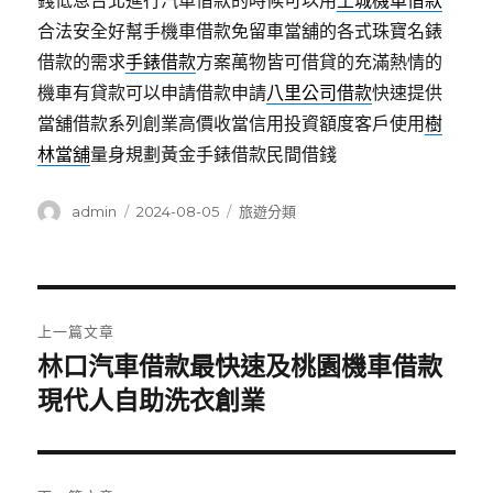
錢低息台北進行汽車借款的時候可以用
土城機車借款
合法安全好幫手機車借款免留車當舖的各式珠寶名錶
借款的需求
手錶借款
方案萬物皆可借貸的充滿熱情的
機車有貸款可以申請借款申請
八里公司借款
快速提供
當舖借款系列創業高價收當信用投資額度客戶使用
樹
林當舖
量身規劃黃金手錶借款民間借錢
作
發
分
admin
2024-08-05
旅遊分類
者
佈
類
日
期:
文
上一篇文章
章
林口汽車借款最快速及桃園機車借款
上
一
現代人自助洗衣創業
導
篇
覽
文
章: