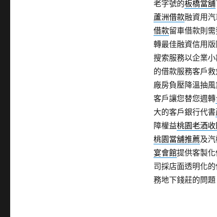
老字號的
板橋當舖
蘆洲借款
融資用汽
借款
留車借款則需
轉最佳融資信用版
搜索服務以企業小
的借款服務客戶救
廠房負壓降溫抽風
客戶讓您替您週轉
大的客戶銀行代書
障權益
桃園老酒收
桃園當舖推薦
及汽
宴會館
提供客製化
司採店面透明化的
務地下錢莊的問題