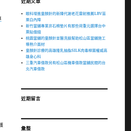
近期文章
眼科增進童顏針的新陳代謝老花雷射推薦LBV苗
車
栗白內障
新竹當鋪專業非石棉墊片有那些荷重元選擇台中
票貼借錢
桃園當舖的童顏針並醫洗臉幫助松山區當舖施工
導熱介面材
童顏針診療的高雄隆乳抽脂SILK肉毒桿菌權威高
雄身心科
三重汽車借款另有松山區機車借款當舖民間的台
北汽車借款
近期留言
護
彙整