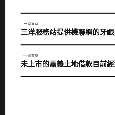
文
上一篇文章
章
三洋服務站提供機聯網的牙齦
上
一
導
篇
覽
文
下一篇文章
章:
未上市的嘉義土地借款目前經
下
一
篇
文
章: