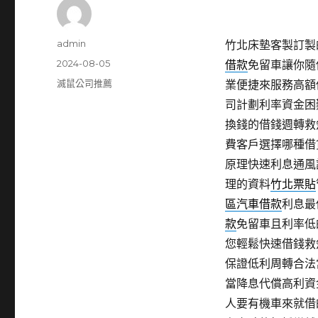
作
admin
竹北床墊客製訂製的倉
者
發
2024-08-05
借款
免留車讓你隨
佈
分
滅鼠公司推薦
業便捷來服務高額
日
類
司計劃利率資金困
期:
換錢的借錢週轉救
費客戶選擇哪種借
原理快速利息通風
理的資料
竹北票貼
區汽車借款
利息最
款
免留車且利率低
您輕鬆快速借錢救
保證低利周轉合法
當降息代償高利資
人要有機車來就借