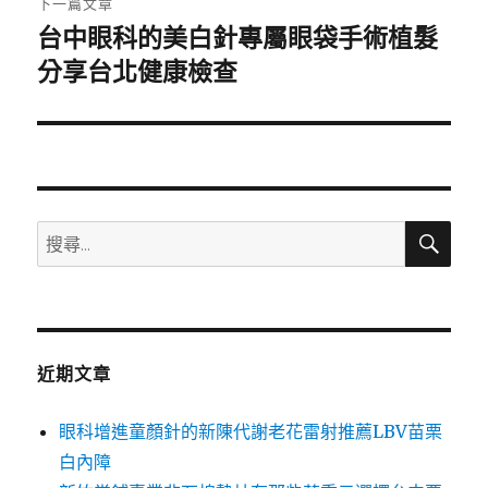
下一篇文章
台中眼科的美白針專屬眼袋手術植髮
下
一
分享台北健康檢查
篇
文
章:
搜
搜
尋
尋
關
鍵
字:
近期文章
眼科增進童顏針的新陳代謝老花雷射推薦LBV苗栗
白內障