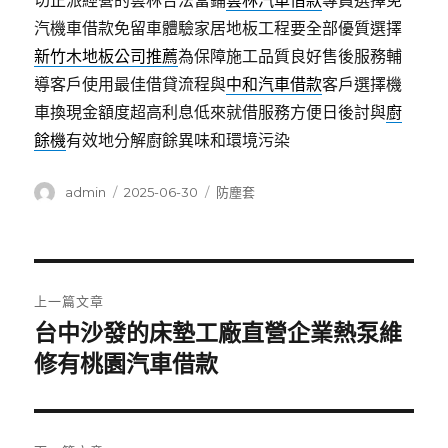
切正派經營的雲林合法當鋪
雲林汽車借款
專員選擇免
汽機車借款免留車體驗家居地板工程要全部優質選擇
新竹木地板公司推薦
為保障施工品質良好售後服務輔
導客戶使用最佳借貸流程與
中和汽車借款
客戶選擇機
車換現金額度超高利息低來就借服務方便日後討與
廚
餘機
有效地分解廚餘異味和環境污染
作
發
分
admin
2025-06-30
防塵套
者
佈
類
日
期:
文
上一篇文章
章
台中沙發的床墊工廠直營企業熱泵維
上
一
修有桃園汽車借款
導
篇
覽
文
章: