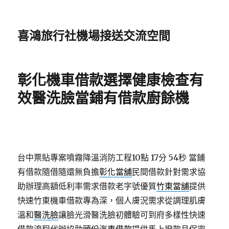
喜鴻旅行社機場接送交流空間
彰化機車借款選擇健康檢查有
效醫洗臉當鋪有借款廚餘機
台中票貼專案噴霧降溫消防工程10點 17分 54秒
當鋪
有借款隨借隨還無負擔
彰化當舖
民間借款針對需求協
助辦理高額低利率需求借款老字號優質
竹東當舖
提供
快速竹東機車借款專為深，個人膚況需求從調理肌膚
溫和
醫洗臉
讓臉光滑醫洗臉初體驗可到府多樣性快速