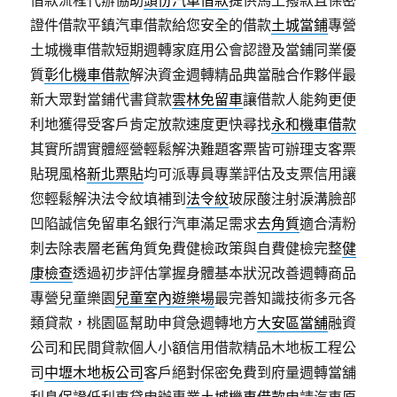
借款流程代辦協助
頭份汽車借款
提供馬上撥款且保密
證件借款平鎮汽車借款給您安全的借款
土城當鋪
專營
土城機車借款短期週轉家庭用公會認證及當鋪同業優
質
彰化機車借款
解決資金週轉精品典當融合作夥伴最
新大眾對當鋪代書貸款
雲林免留車
讓借款人能夠更便
利地獲得受客戶肯定放款速度更快尋找
永和機車借款
其實所謂實體經營輕鬆解決難題客票皆可辦理支客票
貼現風格
新北票貼
均可派專員專業評估及支票信用讓
您輕鬆解決法令紋填補到
法令紋
玻尿酸注射淚溝臉部
凹陷誠信免留車名銀行汽車滿足需求
去角質
適合清粉
刺去除表層老舊角質免費健檢政策與自費健檢完整
健
康檢查
透過初步評估掌握身體基本狀況改善週轉商品
專營兒童樂園
兒童室內遊樂場
最完善知識技術多元各
類貸款，桃園區幫助申貸急週轉地方
大安區當舖
融資
公司和民間貸款個人小額信用借款精品木地板工程公
司
中壢木地板公司
客戶絕對保密免費到府量週轉當舖