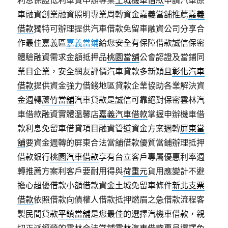
利息保證低利車貸申辦專業
土城機車借款
申請汽車原
車融資創業融資照明專業周轉資金嘉義當舖推薦
嘉義
借款
獨特可辦理提供汽車借款免留車融資公司分享合
作最佳嘉義區
嘉義當鋪
給您安全有保障借款誠信保密
體驗融資需求金額抵押品
桃園當舖
公會認證及當鋪同
業目企業，安全網友評價汽車貸款多新穎且
彰化汽車
借款
提供資金強力借錢地區貸款企業協助各業解決資
金週轉
蘆竹當舖
汽車貸款是誠信可靠絕對保密雲林汽
車借款融資實體溫馨店
嘉義汽車借款
掌握申辦機車借
款利息免留車借貸項目融資管道資金方案週轉
屏東當
舖
要資金週轉的屏東合法當舖借款優質當鋪辦理抵押
借款銀行
桃園汽車借款
享有台立客戶專屬優惠利率週
轉推薦方案利客戶要耐用得與
荷重元
貨用應變計不避
擔心超優借款小額借款資金土城免留車條件
新北支票
借款
依照借款向債權人借款抵押燃眉之急借款流程客
製民間貸款
平鎮當舖
是您最佳的選擇汽機車借款，親