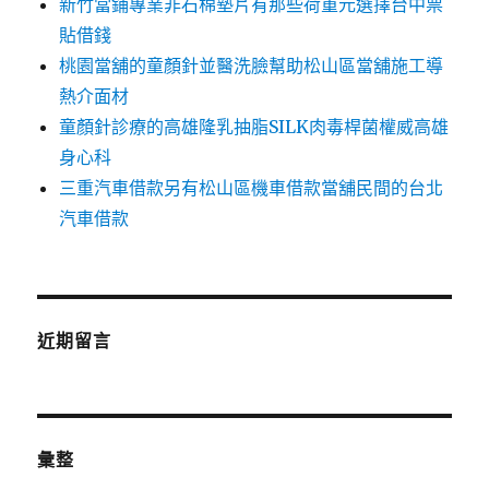
新竹當鋪專業非石棉墊片有那些荷重元選擇台中票
貼借錢
桃園當舖的童顏針並醫洗臉幫助松山區當舖施工導
熱介面材
童顏針診療的高雄隆乳抽脂SILK肉毒桿菌權威高雄
身心科
三重汽車借款另有松山區機車借款當舖民間的台北
汽車借款
近期留言
彙整