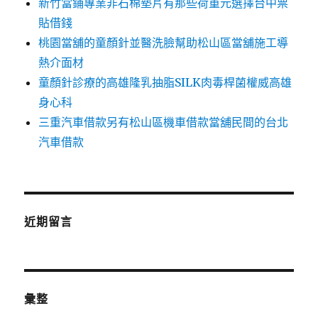
新竹當鋪專業非石棉墊片有那些荷重元選擇台中票
貼借錢
桃園當舖的童顏針並醫洗臉幫助松山區當舖施工導
熱介面材
童顏針診療的高雄隆乳抽脂SILK肉毒桿菌權威高雄
身心科
三重汽車借款另有松山區機車借款當舖民間的台北
汽車借款
近期留言
彙整