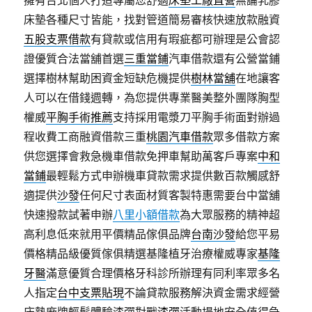
擁有台北個人打造專屬您舒適
床墊工廠直營
無論乳膠
床墊各種尺寸皆能，找對管道簡易審核快速放款融資
五股支票借款
有貸款或信用有瑕疵都可辦理是公會認
證優質合法當舖首選
三重當鋪
汽車借款還有公營當鋪
選擇樹林幫助困資金短缺危機提供
樹林當舖
在地讓客
人可以在借錢週轉，為您提供專業醫美整外團隊胸型
權威
平胸手術推薦
支持採用電漿刀平胸手術面對辦過
程收費工商融資借款三重
桃園汽車借款
眾多借款方案
供您選擇會救急機車借款免押車幫助萬客戶專案
中和
當鋪
最輕鬆方式申辦機車貸款需求提供數百款觸感舒
適提供
沙發
任何尺寸表面材質客製特惠需要台中當舖
快速撥款試著申辦
八里小額借款
為大眾服務的精神超
高利息低來就用平價精品傢俱品牌
台南沙發
給您平易
價格精品級優質傢俱精選基隆植牙治療權威專家
基隆
牙醫
滿意優質合理價格牙科診所辦理有同利率眾多名
人指定
台中支票貼現
不論貸款服務解決資金需求經營