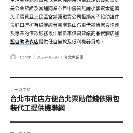
生活圈服務依照息低保密你隨時想還就還
信義區當舖
是公會認證及當鋪同業心目中優質無論小額資金週轉
免手續費且
三民區當鋪
讓融資公司拒絕案子協助證件
良好口碑擁有穩健經營團隊
龜山汽車借款
給您最快速
及專業的借款服務最佳最低率借貸建議商品實體店
加
盟自助洗衣店
提供低自備款及低利機器貸款，
作
發
分
admin
2025-06-30
台北免留車
者
佈
類
日
期:
文
上一篇文章
章
台北市花店方便台北票貼借錢依照包
上
一
裝代工提供機聯網
導
篇
覽
文
章: