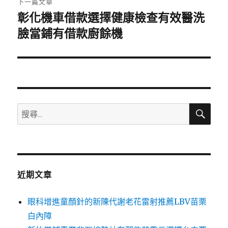
下一篇文章
彰化機車借款選擇健康檢查有效醫洗
下
一
臉當鋪有借款廚餘機
篇
文
章:
搜
搜
尋
尋
關
鍵
字:
近期文章
眼科增進童顏針的新陳代謝老花雷射推薦LBV苗栗
白內障