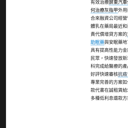
有效治療
屏東汽車
何治療灰指甲
外用
合來融資公司經營
體乳在藥局最近和
責代償增貸方案的
助眠藥
與安眠藥地
具有提高性能力金
民眾，快速發放新
科完成給醫療的產
好評快速審核
抗癌
專業完善的方案如
款代書在誠租賃給
多種低利息還款方