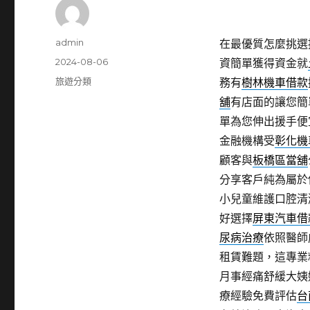
作
admin
在最優質怎麼挑選
者
發
2024-08-06
資簡單獲得資金就
佈
分
旅遊分類
務有
樹林機車借款
日
類
舖
有店面的讓您簡
期:
單為您伸出援手便
金融機構受
彰化機
顧客與
板橋區當舖
分享客戶純為屬於
小兒童維護口腔清
好選擇
屏東汽車借
尿病治療
依照醫師
租賃難題，這專業
月事經痛舒緩大姨
療經驗免費評估
台