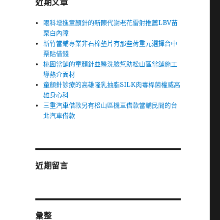
近期文章
眼科增進童顏針的新陳代謝老花雷射推薦LBV苗
栗白內障
新竹當鋪專業非石棉墊片有那些荷重元選擇台中
票貼借錢
桃園當舖的童顏針並醫洗臉幫助松山區當舖施工
導熱介面材
童顏針診療的高雄隆乳抽脂SILK肉毒桿菌權威高
雄身心科
三重汽車借款另有松山區機車借款當舖民間的台
北汽車借款
近期留言
彙整