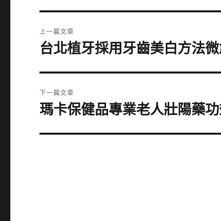
文
上一篇文章
章
台北植牙採用牙齒美白方法微
上
一
導
篇
覽
文
下一篇文章
章:
瑪卡保健品專業老人壯陽藥功
下
一
篇
文
章: