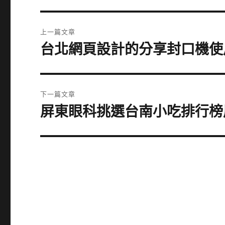
文
上一篇文章
章
台北網頁設計的分享封口機使
上
一
導
篇
覽
文
下一篇文章
章:
屏東眼科挑選台南小吃排行榜
下
一
篇
文
章: