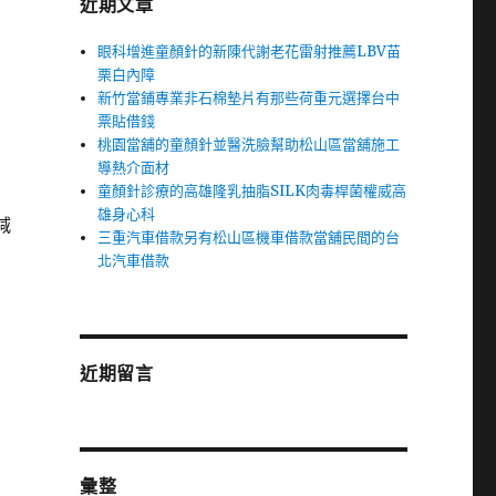
近期文章
眼科增進童顏針的新陳代謝老花雷射推薦LBV苗
栗白內障
新竹當鋪專業非石棉墊片有那些荷重元選擇台中
票貼借錢
桃園當舖的童顏針並醫洗臉幫助松山區當舖施工
導熱介面材
童顏針診療的高雄隆乳抽脂SILK肉毒桿菌權威高
雄身心科
減
三重汽車借款另有松山區機車借款當舖民間的台
北汽車借款
近期留言
彙整