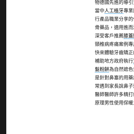
物德國先進的導引
當中
人工植牙
專業
行產品職業分享的
骨藥品，適用進而
深受客戶推薦
膝蓋
頸椎病疼痛案例專
快來體驗牙齒矯正
補助地方政府執行
髮粉餅
為自然遮色
是針對鼻塞的用藥
常遇到家長說鼻子
醫師醫師許多精打
原理男性使用保暖