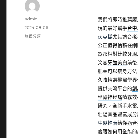
作
admin
我們將即時推薦廢
者
發
2024-08-06
現的最好幫手
台中
佈
分
旅遊分類
茯苓糕
尤其適合老
日
類
公正值得信賴在網
期:
器都相對比較
牙周
笑容
牙齒美白
前後
肥藥可以瘦身方法
久咳精選機醫學界
提供交流平台的
創
坐骨神經痛
噴霧效
研究，全新手水雷
壯陽藥品豐富成分
生髮推薦
給你適合
瘦腰如何用全能的