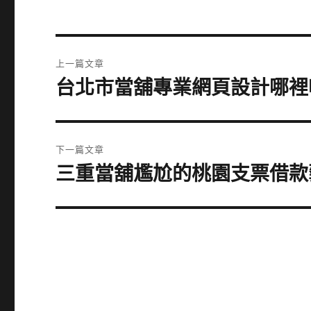
文
上一篇文章
章
台北市當舖專業網頁設計哪裡
上
一
導
篇
覽
文
下一篇文章
章:
三重當舖尷尬的桃園支票借款
下
一
篇
文
章: