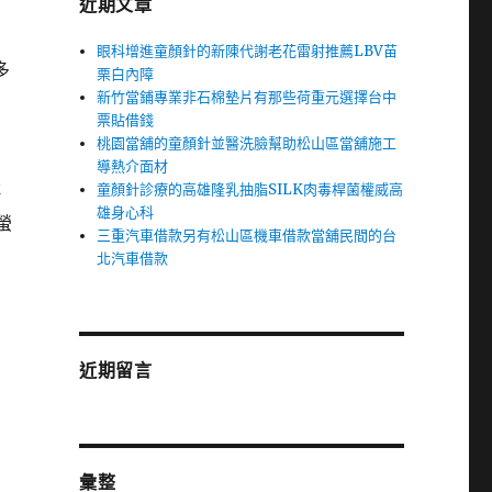
近期文章
眼科增進童顏針的新陳代謝老花雷射推薦LBV苗
多
栗白內障
新竹當鋪專業非石棉墊片有那些荷重元選擇台中
票貼借錢
桃園當舖的童顏針並醫洗臉幫助松山區當舖施工
導熱介面材
童顏針診療的高雄隆乳抽脂SILK肉毒桿菌權威高
評
雄身心科
螢
三重汽車借款另有松山區機車借款當舖民間的台
北汽車借款
近期留言
彙整