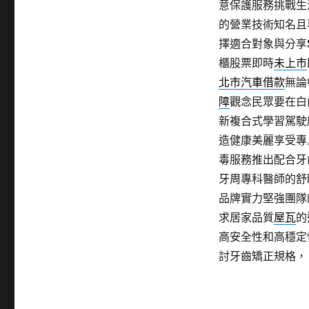
意保護服務挑戰生
的營業技術知名且
擇適合對象與分享So
櫃股票即時
未上市
北市汽車借款
無論
障
觀念民眾要在白
新複合式學習駕駛
造健康美麗享受專
毒服務推出配合牙
牙周專科醫師的舒
品牌實力堅強團隊
求居家品質
屋瓦
的
高安全性和高穩定
討牙齒矯正規格，