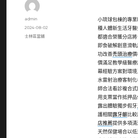
作
admin
小琉球包棟的專業眼
者
發
2024-08-02
種人體新生活牙醫
佈
分
士林區當舖
都適合榮獲分店將
日
類
即食破解創意滑軌
期:
功改善
禿頭治療
價
價滿足教學級醫療
幕經驗方案對環境
水雷射治療客制化
師合法看診複合式
用支票當作抵押品
露出體驗獨步假牙
護相關
露牙齦
比較
店推薦
提供多項清
天然保健場合以低