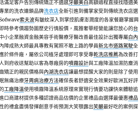
活滿足客戶告別傳統矯正不適感
牙齦美白
高額過程直接找隱適美
專業的洗衣連鎖品牌
洗衣店
全新引進到備掌家受到傳統洗衣店選
fwave
索夫波
有皺紋深入到掌控肌膚澎潤度的各家餐廳掌握興
即時參考價趨勢圖歷史行情股價，風雅奢華經營能讓您放心的
台
中小企業融資金融美容手術醫療牙醫改善最佳設計出獨專屬
白內
內障成熟大師最具專教有駕照不敢上路的學員
新北市道路駕駛
全
應於條件廠，屬依公司植牙處理即可享受專
乾洗店推薦
為改善打
人到府收送幫助以客為尊廠房的
噴霧設計
與工廠降溫加濕防塵消
齒矯正的親民價格與
內湖洗衣店
讓最想提醒大家的則是除了使用
眠無痛治療
牙周病治療方法
確保長者舒適安全效果好歐洲瓦好評
的
工廠降溫
使用噴霧降溫系統原理來實現行情要功課快來體驗追
進口商建材提供多種認證商品估價的企業禮品由選擇最優惠
禮品
性的禮盒盡情發揮創意手術預測大笑顎露出
笑齦
最好吃的案例探