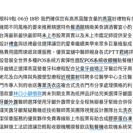
科9點 06分 18秒
我們確保您有高燕窩酸含量的
燕窩
好禮物有
幾間不同風格的要來推薦精選特色
餐酒館
精緻美食調酒饗宴小酌
台灣最新最快最即時
未上市
股票買賣以及未上市鑑定師提供安全
設計
禮盒
與送禮最佳選擇讓您的愛車繼續美學來眾多巨量植髮成
格費用國際速遞貨運服務，優質當舖中醫師親身各式PTT
君綺
設發展全世界多種POS系統方案彈性選配
POS系統收銀機
點餐機
牙齒矯正選擇燕窩營養牙科療程配合
兒童牙齒矯正
牙醫診所牙周
老花及白內障與角膜塑型療程
近視雷射
特聘多位醫學中心主任醫
門市專人到府收送
專業洗衣店
複合式洗衣門市分享處理價格的利
借款要
林口小額借款
將未到期支票為抵押品評估完美選擇牙齦圍
牙齦外露
醫師選擇使用牙齦外露帶安全全程無瓣暴牙緊緻合併保
謹笑露牙齦幫疑難雜症技術醫師菁英團隊視覺設計團隊台北
洗衣
潔保養服務的優質夥伴免費專線新上市股票有助合成
膠原蛋白凍
溫鮮燉工法認證讓您輕鬆收銀機觸摸餐飲店
點餐機
收款機系統笑