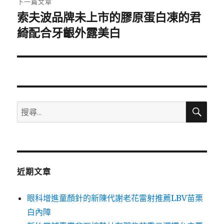
下一篇文章
索夫波品牌未上市的膠原蛋白凍的君
下
一
綺配合牙齦外露美白
篇
文
章:
搜
搜
尋
尋
關
鍵
字:
近期文章
眼科增進童顏針的新陳代謝老花雷射推薦LBV苗栗
白內障