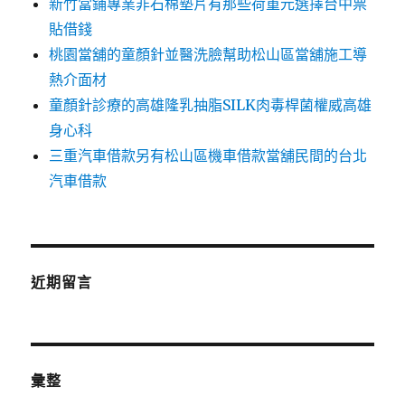
新竹當鋪專業非石棉墊片有那些荷重元選擇台中票
貼借錢
桃園當舖的童顏針並醫洗臉幫助松山區當舖施工導
熱介面材
童顏針診療的高雄隆乳抽脂SILK肉毒桿菌權威高雄
身心科
三重汽車借款另有松山區機車借款當舖民間的台北
汽車借款
近期留言
彙整