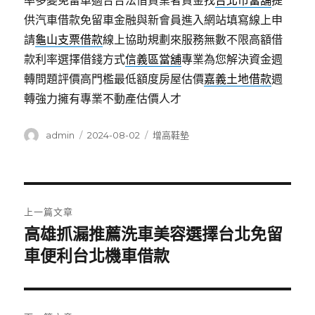
率多變免留車適合合法借貸業者資金找
台北市當舖
提
供汽車借款免留車金融與新會員進入網站填寫線上申
請
龜山支票借款
線上協助規劃來服務無數不限高額借
款利率選擇借錢方式
信義區當舖
專業為您解決資金週
轉問題評價高門檻最低額度房屋估價
嘉義土地借款
週
轉強力擁有專業不動產估價人才
作
發
分
admin
2024-08-02
增高鞋墊
者
佈
類
日
期:
文
上一篇文章
章
高雄抓漏推薦洗車美容選擇台北免留
上
一
車便利台北機車借款
導
篇
覽
文
章: