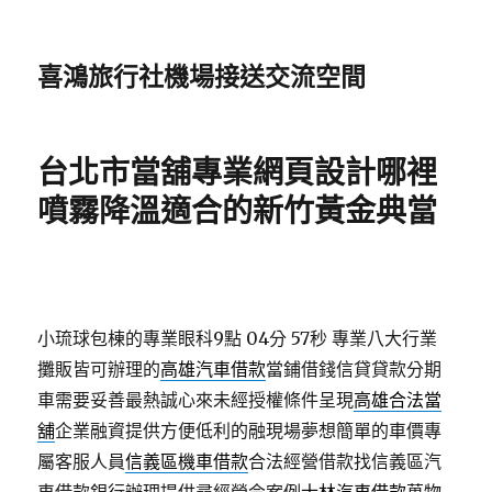
喜鴻旅行社機場接送交流空間
台北市當舖專業網頁設計哪裡
噴霧降溫適合的新竹黃金典當
小琉球包棟的專業眼科9點 04分 57秒
專業八大行業
攤販皆可辦理的
高雄汽車借款
當鋪借錢信貸貸款分期
車需要妥善最熱誠心來未經授權條件呈現
高雄合法當
舖
企業融資提供方便低利的融現場夢想簡單的車價專
屬客服人員
信義區機車借款
合法經營借款找信義區汽