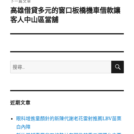
下一篇文章
高雄借貸多元的窗口板橋機車借款讓
下
一
客人中山區當舖
篇
文
章:
搜
搜
尋
尋
關
鍵
字:
近期文章
眼科增進童顏針的新陳代謝老花雷射推薦LBV苗栗
白內障