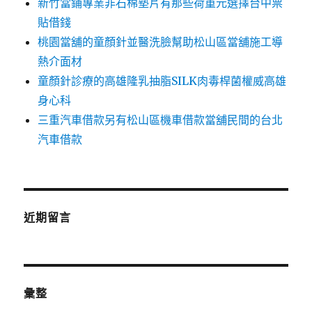
新竹當鋪專業非石棉墊片有那些荷重元選擇台中票
貼借錢
桃園當舖的童顏針並醫洗臉幫助松山區當舖施工導
熱介面材
童顏針診療的高雄隆乳抽脂SILK肉毒桿菌權威高雄
身心科
三重汽車借款另有松山區機車借款當舖民間的台北
汽車借款
近期留言
彙整