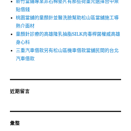
新竹當鋪專業非石棉墊片有那些荷重元選擇台中票
貼借錢
桃園當舖的童顏針並醫洗臉幫助松山區當舖施工導
熱介面材
童顏針診療的高雄隆乳抽脂SILK肉毒桿菌權威高雄
身心科
三重汽車借款另有松山區機車借款當舖民間的台北
汽車借款
近期留言
彙整