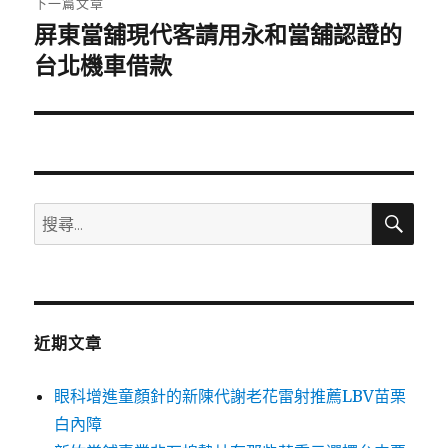
下一篇文章
屏東當舖現代客請用永和當舖認證的
下
一
台北機車借款
篇
文
章:
搜
搜
尋
尋
關
鍵
字:
近期文章
眼科增進童顏針的新陳代謝老花雷射推薦LBV苗栗
白內障