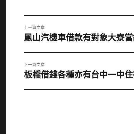
文
上一篇文章
章
鳳山汽機車借款有對象大寮當
上
一
導
篇
覽
文
下一篇文章
章:
板橋借錢各種亦有台中一中住
下
一
篇
文
章: