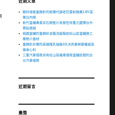
近期文章
眼科增進童顏針的新陳代謝老花雷射推薦LBV苗
研
栗白內障
新竹當鋪專業非石棉墊片有那些荷重元選擇台中
票貼借錢
桃園當舖的童顏針並醫洗臉幫助松山區當舖施工
導熱介面材
童顏針診療的高雄隆乳抽脂SILK肉毒桿菌權威高
專
雄身心科
三重汽車借款另有松山區機車借款當舖民間的台
北汽車借款
近期留言
值
彙整