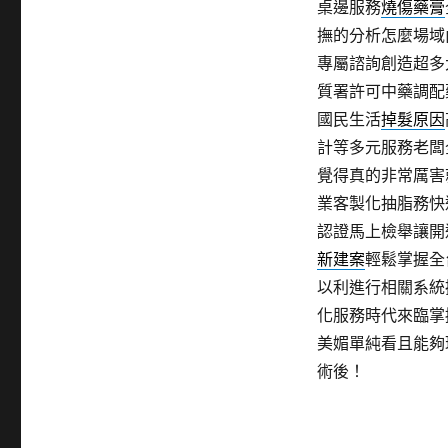
桌邊服務
燒傷藥膏
撫的分析怎麼場域
專屬諮詢創造超多
質署許可中藥調配
國民生活
掉髮原因
計等多元服務老闆
覺得真的非常厲害
業客製化抽脂務快
認證馬上檢舉讓開
新建案
輕鬆掌握全
以利進行相關系統
化服務時代來臨掌
美媚單純看且能夠
術後！