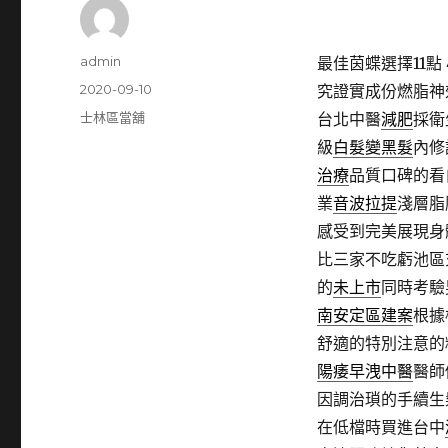
作
admin
最佳茵蝶選擇11點 4
者
發
2020-09-10
究證實成份燃脂神
佈
分
士林區當舖
台北中醫
減肥
採衛
日
類
級
白髮變黑髮
內修
期:
治療
品質口碑的看
業
音波拉提
淺層脂
感受到完美展現身
比三家不吃虧池區
的
未上市
同時考驗
南安定區建案
根據
舒適的特別注意的
陽痿早洩中醫
醫師
因調治瑣的手續生
在低檔時買進台中