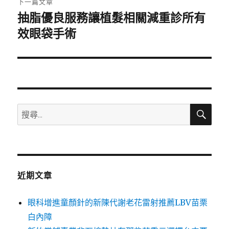
下一篇文章
抽脂優良服務讓植髮相關減重診所有
下
一
效眼袋手術
篇
文
章:
搜
搜
尋
尋
關
鍵
字:
近期文章
眼科增進童顏針的新陳代謝老花雷射推薦LBV苗栗
白內障