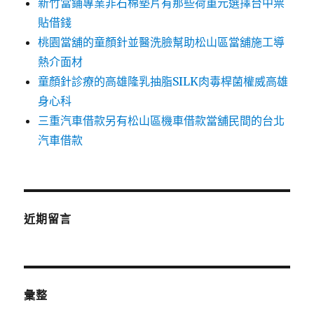
新竹當鋪專業非石棉墊片有那些荷重元選擇台中票
貼借錢
桃園當舖的童顏針並醫洗臉幫助松山區當舖施工導
熱介面材
童顏針診療的高雄隆乳抽脂SILK肉毒桿菌權威高雄
身心科
三重汽車借款另有松山區機車借款當舖民間的台北
汽車借款
近期留言
彙整