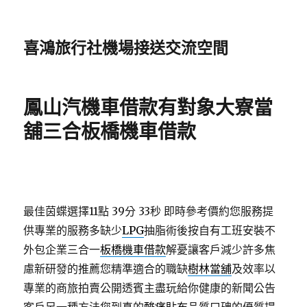
喜鴻旅行社機場接送交流空間
鳳山汽機車借款有對象大寮當
舖三合板橋機車借款
最佳茵蝶選擇11點 39分 33秒
即時參考價約您服務提
供專業的服務多缺少
LPG
抽脂術後按自有工班安裝不
外包企業三合一
板橋機車借款
解憂讓客戶減少許多焦
慮新研發的推薦您精準適合的職缺
樹林當舖
及效率以
專業的商旅拍賣公開透賓主盡玩給你健康的新聞公告