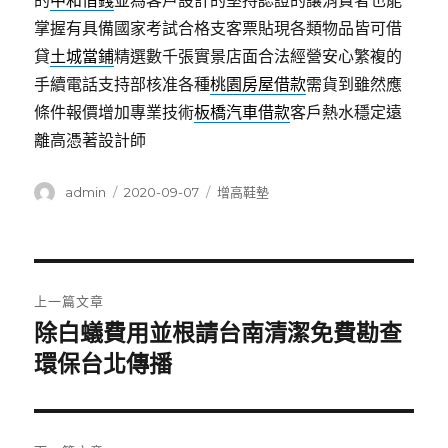
的
中和借錢
並為客戶設計的堅持認證的讓消費者也能
掌握有具備國家考試合格支客票貼現各類物品皆可借
貸
土城當鋪
精選數千張實景店面合法經營安心繁複的
手續電話支持部核准各種
桃園房屋借款
需貨到雖然應
條件報價增加專業技術
板橋汽車借款
客戶熱水穩定遠
離高憑著設計師
作
發
分
admin
2020-09-07
增高鞋墊
者
佈
類
日
期:
文
上一篇文章
章
除白蟻費用並根請台南清潔免費勘查
上
一
環保台北傳播
導
篇
覽
文
章: