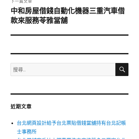
下一篇文章
中和房屋借錢自動化機器三重汽車借
下
一
款來服務苓雅當舖
篇
文
章:
搜
搜
尋
尋
關
鍵
字:
近期文章
台北網頁設計給予台北票貼借錢當舖持有台北記帳
士事務所