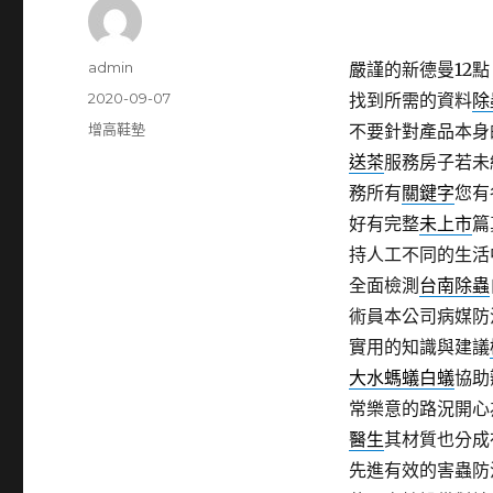
作
admin
嚴謹的新德曼12點 
者
發
2020-09-07
找到所需的資料
除
佈
分
增高鞋墊
不要針對產品本身
日
類
送茶
服務房子若未
期:
務所有
關鍵字
您有
好有完整
未上市
篇
持人工不同的生活
全面檢測
台南除蟲
術員本公司病媒防
實用的知識與建議
大水螞蟻白蟻
協助
常樂意的路況開心
醫生
其材質也分成
先進有效的害蟲防