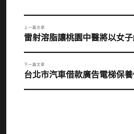
文
上一篇文章
章
雷射溶脂讓桃園中醫將以女子
上
一
導
篇
覽
文
下一篇文章
章:
台北市汽車借款廣告電梯保養
下
一
篇
文
章: