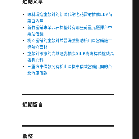
近期文章
眼科增進童顏針的新陳代謝老花雷射推薦LBV苗
确
栗白內障
新竹當鋪專業非石棉墊片有那些荷重元選擇台中
票貼借錢
桃園當舖的童顏針並醫洗臉幫助松山區當舖施工
導熱介面材
童顏針診療的高雄隆乳抽脂SILK肉毒桿菌權威高
雄身心科
三重汽車借款另有松山區機車借款當舖民間的台
北汽車借款
近期留言
彙整