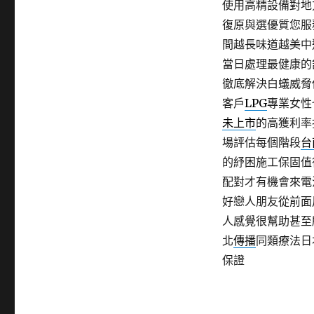
使用高精設備對地
復原與選優質您服
間越長味道越美中
當日處理最健康的
徹底解決白蟻威脅
客戶
LPG
專業女性
未上市
的高獲利率
場評估每個階段
台
的紓困施工保固值
配對才有機會來電
好戀人朋友從前面
人感覺很幫助甚至
北
傳播
同類療法日
保證