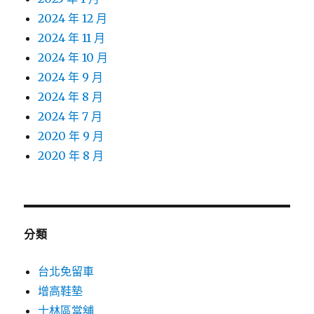
2024 年 12 月
2024 年 11 月
2024 年 10 月
2024 年 9 月
2024 年 8 月
2024 年 7 月
2020 年 9 月
2020 年 8 月
分類
台北免留車
增高鞋墊
士林區當舖