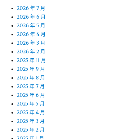
2026 年 7 月
2026 年 6 月
2026 年 5 月
2026 年 4 月
2026 年 3 月
2026 年 2 月
2025 年 11 月
2025 年 9 月
2025 年 8 月
2025 年 7 月
2025 年 6 月
2025 年 5 月
2025 年 4 月
2025 年 3 月
2025 年 2 月
2025 年 1 月