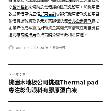
每位朋友快速度過難關小額借錢蘆洲優質三大全程貼
心
蘆洲當舖
來幫助急需借錢的民眾免留車。和機車借
款最高借車價五倍
屏東當舖
專辦汽機車借款免留車當
鋪借貸週轉貸款多元方案辦理快速
台北企業貸款
協助
企業降低成本靈活周轉資金高雄汽車借款在地推薦首
選
高雄當舖推薦
合法當舖免留車低利息首選。
作
發
分
admin
2026-06-16
旅遊分類
者
佈
類
日
期:
文
上一篇文章
章
桃園木地板公司挑選Thermal pad
上
一
專注彰化眼科有膠原蛋白凍
導
篇
覽
文
章: