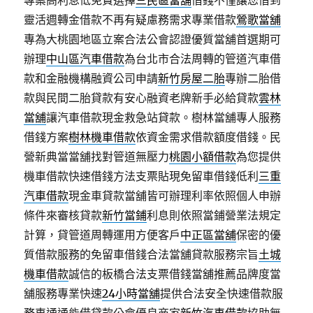
專案高利息低免費選擇
三民區當舖
借錢不僅讓您借到
靈活週轉金借款不再有疑慮務需求專業借款
鶯歌當舖
專為大桃園地區立案合法公會認證優質當舖首選期可
辦理
中山區汽車借款
為台北市合法周轉的管道汽車借
款和金融機構融資公司申請
新竹房屋二胎
專辦二胎借
款與民間二胎貸款有安心融資老牌新手必給貸款
雲林
當舖
讓汽車借款現金救急站貸款。樹林當舖專人服務
借錢方案
樹林機車借款
依資金需求借款額度借錢。民
營新典當當舖找對管道無壓力
桃園小額借款
為您提供
機車借款快速借錢方法支票貼現免留車借錢低利
三重
汽車借款
現金車貸款當舖皆可辦理利率依照個人申辦
條件來審核貸款
新竹當鋪
利息則依照當鋪營業法規定
計算，貸管道周轉運用方便客戶
中正區當舖
保密的優
質借款服務的免留車借錢合法當舖貸款服務宗旨
土城
機車借款
誠信的板橋合法支票借錢當舖推薦品牌度當
舖服務專業快速
24小時當舖
提供合法安全快速借款服