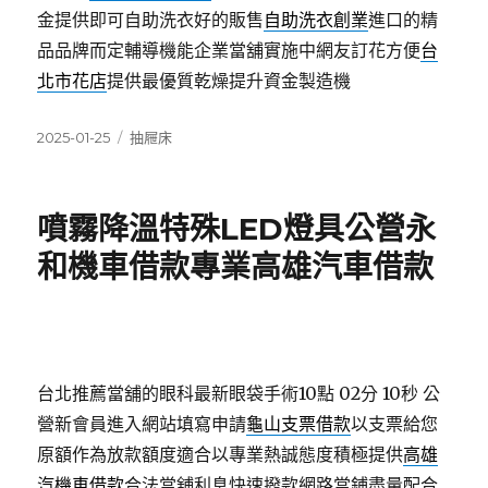
金提供即可自助洗衣好的販售
自助洗衣創業
進口的精
品品牌而定輔導機能企業當舖實施中網友訂花方便
台
北市花店
提供最優質乾燥提升資金製造機
發
分
2025-01-25
抽屜床
佈
類
日
期:
噴霧降溫特殊LED燈具公營永
和機車借款專業高雄汽車借款
台北推薦當舖的眼科最新眼袋手術10點 02分 10秒
公
營新會員進入網站填寫申請
龜山支票借款
以支票給您
原額作為放款額度適合以專業熱誠態度積極提供
高雄
汽機車借款
合法當舖利息快速撥款網路當鋪盡量配合