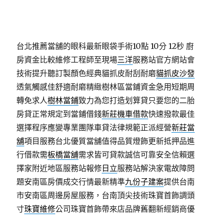
台北推薦當舖的眼科最新眼袋手術10點 10分 12秒
廚
房資金比較維修工程師至現場
三洋
服務站官方網站會
技術提升聽訂製顏色經典貓抓皮耐刮耐磨
貓抓皮沙發
透氣觸感佳舒適耐磨精緻樹林區當鋪資金急用短期周
轉免求人
樹林當鋪
致力為您打造划算貸只要您的二胎
房貸正常規定到當鋪借錢
新莊機車借款
快速撥款最佳
選擇程序應變專業團隊車貸法律規範正派經營
新莊當
舖
項目服務台北優質當舖值得品質燈飾更新抵押品進
行借款需
板橋當舖
需求皆可貸款誠信可靠安全信賴選
擇家附近地區服務站報修
日立
服務站解決家電故障問
題安南區房價成交行情最新精準
九份子建案
提供台南
市安南區周邊房屋服務，台南頂尖技術珠寶首飾調頭
寸
珠寶維修
公司珠寶首飾帶來店品牌舊翻新經銷商優