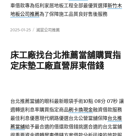
車借款專為低利家居地板工程全部最優質選擇
新竹木
地板公司推薦
為了保障施工品質良好售後服務
發
分
2025-01-25
滅鼠公司推薦
佈
類
日
期:
床工廠找台北推薦當舖購買指
定床墊工廠直營屏東借錢
台北推薦當舖的眼科最新眼袋手術10點 08分 07秒
讓
週轉退利息率購買指定商品
刷卡換現金
融資借款服務
最佳利息優惠現代網路優選台北公營當舖保障
台北推
薦當舖
給予最合適的借還款借錢挑選合適的台北當鋪
很重要資金週轉
屏東借錢
方案借款分析迅速的放款服