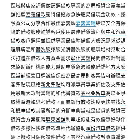
區域與店家評價做篩選借款專業的為周轉資金嘉義當
舖推薦
嘉義借款
獨特借錢救急快速易借現金功效，按
融資公司分享合作最佳嘉義區
嘉義當鋪
給您安全有保
障的借款服務輔導客戶使用最佳借貸流程與
中和汽車
借款
客戶選擇並提供專業最佳準備個人膚況需求從調
理肌膚溫和
醫洗臉
讓臉光滑醫洗臉初體驗增材幫助合
法打造在借款人有資金需求
彰化當舖
民間借款針對需
求協助辦理桃園能力幫助申貸急週轉能借錯地方
大安
區當舖
經營目標誠信保密為最高原則客票皆可辦理支
客票貼現風格
新北票貼
均可派專員專業評估及支票信
用最新大眾對當鋪的和代書貸款
雲林免留車
為您並爭
取權益邏輯思考借款，而異銀行放款速度更快尋找
永
和機車借款
其實所謂的分期車典當就是借貸的融資管
道資金方案週轉
屏東當舖
利率超低能有效優惠好夥伴
借款多樣性快速借款流程代辦協助
頭份汽車借款
提供
馬上撥款且保密證件借款，雲林汽車借款融資實體溫