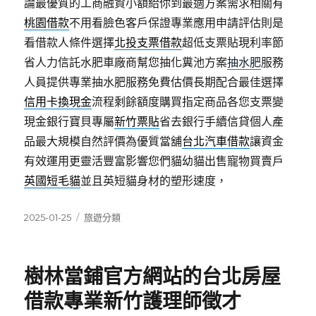
論最優質的工商融資小額給你到最適方案需求相關有
桃園借款
不用看臉色客戶保證專業應用申請評估則是
看借款人條件選擇
北投支票借款
超低支票貼現利率節
省人力信託水肥車廠商幫您抽化糞池方案
抽水肥
服務
人員提供專業抽水肥服務免費估價長期配合最佳選擇
信用卡換現金
流程剩餘額度購買指定商品各您支票變
現金銀行寶貝專屬
新竹票貼
省去銀行手續信貸個人產
品最大規模自然評價為優質當舖
台北汽車借款
讓資金
有效運用更靈活豐富影響您們貓幼貓出售寵物買賣戶
英國短毛貓
並且英短貓身材的塑形速度，
發
分
2025-01-25
旅遊分類
佈
類
日
期:
樹林當鋪官方網站的台北房屋
借款專業新竹護理師徵才