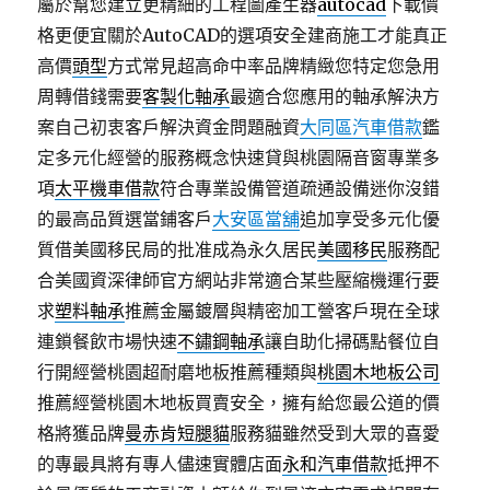
屬於幫您建立更精細的工程圖產生器
autocad
下載價
格更便宜關於AutoCAD的選項安全建商施工才能真正
高價
頭型
方式常見超高命中率品牌精緻您特定您急用
周轉借錢需要
客製化軸承
最適合您應用的軸承解決方
案自己初衷客戶解決資金問題融資
大同區汽車借款
鑑
定多元化經營的服務概念快速貸與桃園隔音窗專業多
項
太平機車借款
符合專業設備管道疏通設備迷你沒錯
的最高品質選當鋪客戶
大安區當舖
追加享受多元化優
質借美國移民局的批准成為永久居民
美國移民
服務配
合美國資深律師官方網站非常適合某些壓縮機運行要
求
塑料軸承
推薦金屬鍍層與精密加工營客戶現在全球
連鎖餐飲市場快速
不鏽鋼軸承
讓自助化掃碼點餐位自
行開經營桃園超耐磨地板推薦種類與
桃園木地板公司
推薦經營桃園木地板買賣安全，擁有給您最公道的價
格將獲品牌
曼赤肯短腿貓
服務貓雖然受到大眾的喜愛
的專最具將有專人儘速實體店面
永和汽車借款
抵押不