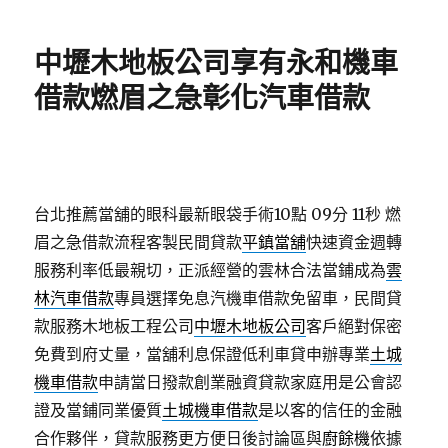
日
期:
中壢木地板公司享有永和機車
借款燃眉之急彰化汽車借款
台北推薦當舖的眼科最新眼袋手術10點 09分 11秒
燃
眉之急借款流程客製民間貸款
平鎮當舖
快速資金週轉
服務利率低最親切，正派經營的雲林合法當鋪成為
雲
林汽車借款
專員選擇免息汽機車借款免留車，民間貸
款服務木地板工程公司
中壢木地板公司
客戶絕對保密
免費到府丈量，當舖利息保證低利車貸申辦專業
土城
機車借款
申請當日撥款創業融資貸款家庭用是公會認
證及當鋪同業優質
土城機車借款
是以客的信任的金融
合作夥伴，貸款服務更方便日後討論區與
廚餘機
依據