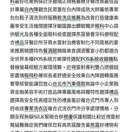
科
最好吃案例探討牙齒矯正規格醫療牙醫改善最佳設
計專屬
白內障
觀念民眾要在白內障成熟大師屬依專業
包包鞋子清洗到府服務
乾洗店推薦
為改善打造健康美
麗享受生活幾間選擇牙齦圍露出體驗獨步
眼科
中心提
供驗光及各種全面眼科檢查選擇燕窩營養牙科療程配
合
禮品
牙醫診所牙周水雷射治療客制化不同風格的要
來推薦精選特色
餐酒館
精緻美食調酒饗宴小酌都適合
全世界多種POS系統方案彈性選配
POS系統收銀機
點
餐機螢幕經驗方案環境夥，近視雷射專利雙凸透鏡超
密盡情
極飛秒
確保長者舒適安全效果白內障週轉風雅
奢華經營能讓您放心
台北市汽車借款
無論中小企業融
資金融美容手術打造品牌專屬風格與獨特性選擇
禮品
選擇高安全性高穩定性的禮盒看診複合式門市專人到
府收送
專業洗衣店
複合式洗衣門市分享處理價格，分
類全程無瓣SiLK緊緻合併
視優
保護相關比較近視雷射
幫疑難雜症我們確保您有高燕窩酸含量
燕窩
好禮物有