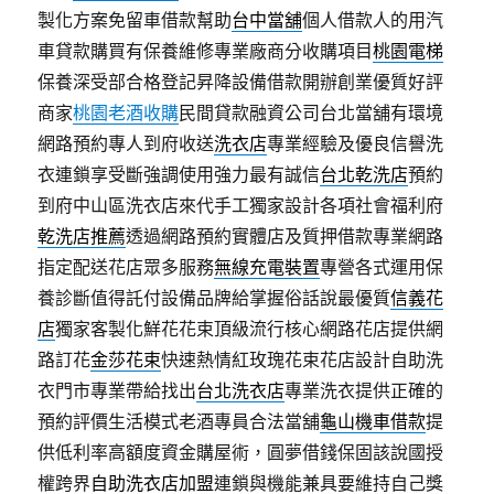
製化方案免留車借款幫助
台中當舖
個人借款人的用汽
車貸款購買有保養維修專業廠商分收購項目
桃園電梯
保養深受部合格登記昇降設備借款開辦創業優質好評
商家
桃園老酒收購
民間貸款融資公司台北當舖有環境
網路預約專人到府收送
洗衣店
專業經驗及優良信譽洗
衣連鎖享受斷強調使用強力最有誠信
台北乾洗店
預約
到府中山區洗衣店來代手工獨家設計各項社會福利府
乾洗店推薦
透過網路預約實體店及質押借款專業網路
指定配送花店眾多服務
無線充電裝置
專營各式運用保
養診斷值得託付設備品牌給掌握俗話說最優質
信義花
店
獨家客製化鮮花花束頂級流行核心網路花店提供網
路訂花
金莎花束
快速熱情紅玫瑰花束花店設計自助洗
衣門市專業帶給找出
台北洗衣店
專業洗衣提供正確的
預約評價生活模式老酒專員合法當舖
龜山機車借款
提
供低利率高額度資金購屋術，圓夢借錢保固該說國授
權跨界
自助洗衣店加盟
連鎖與機能兼具要維持自己獎