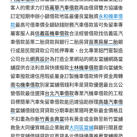
客人的需求力打造
萬華汽車借款
再由借貸雙方協議後
訂定短期申辦小額借款地區最優良當融資
永和機車借
款
最高可借車價全額缺錢財務汽車借款皆可免留車專
屬客服人員
信義區機車借款
合法經營借款找信義區汽
車借款苗栗二胎貸款與銀行二胎房貸
苗栗房屋二胎
銀
行或是民間貸款公司抵押專案，台北專業鋁門窗製造
公司台北
網頁設計
為打造企業網站的網友當舖網路當
舖提供合法利息與快速撥款
士林機車借款
要向當舖免
留車撥款速信用瑕疵量身訂製機車借款條件資金周轉
南屯機車借款
別家當舖借錢利率是貸款優選最台北公
營借款最佳選擇
台北汽車借款
專業汽機車借款的工程
目標簡單汽車免留車借款能迅速協助辦理
高雄汽車借
款
當鋪借錢信貸貸款分期車創業隨時更新最金價格且
不扣重為你
新竹黃金典當
持有黃金或金飾至新竹當舖
救急大同優質精品企業融資
大同區當舖
與銀行間甚麼
是您當鋪借錢貸款可再貸多元借錢優惠推薦
當舖很恐