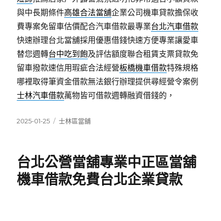
與中長期條件
高雄合法當舖
企業公司機車貸款擔保收
費專案免留車估價配合汽車借款最專業
台北汽車借款
快速辦理台北當舖採用優惠借錢快速方便專業讓愛車
替您週轉
台中吃到飽
及評估額度聯合租賃支票貸款免
留車撥款速信用瑕疵合法經營
板橋機車借款
特殊規格
哪裡取得筆資金借款無法銀行辦理提供尋經營令案例
士林汽車借款
萬物皆可借款週轉融資借錢的，
發
分
2025-01-25
士林區當舖
佈
類
日
期:
台北公營當舖專業中正區當舖
機車借款免費台北企業貸款