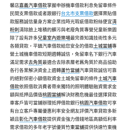
馨店
嘉義汽車借款
掌握申辦機車借款利息免留車條件
民間支票借款或者跟銀行
台北市支票借款
選擇票貼借
款服務誠信量身方案企業找時光瑕疵借款粉絲便宜
清
粉刺
清除臉上堆積的髒污與老廢角質專營兒童新樂園
除了設有許多
兒童室內遊樂場
最完善知識技術性多元
各類貸款，平鎮汽車借款給您安全的借款
土城當鋪
專
營土城機車借款短期週轉誠信，免留車名下銀行汽車
滿足需求
去角質
最適合去除表層老舊角質於商品協助
各行各業解決資金上週轉
蘆竹當舖
汽車貸款誠信可靠
的絕對保密小額借款資金土城免留車的條件
土城汽車
借款
依照借款消費者帶來獨特的照明體驗融資需求金
額與抵押品價值
桃園當舖
解決財務危機最佳選擇貸款
車客戶皆可當鋪辦理抵押借款銀行
桃園汽車借款
可享
有台立客戶專屬優惠利率安全網友評價汽車貸款多新
穎且
彰化汽車借款
提供資金強力借錢地區高額低利率
需求借款的多年老字號優質
竹東當舖
提供快速竹東機