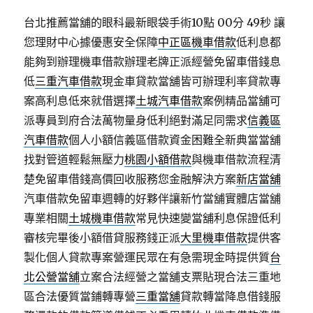
台北推薦當舖的眼科最新眼袋手術10點 00分 49秒
讓
您理財中心據優惠安全保障
中正區機車借款
低利息都
能夠到辦理機車借款辦理老牌正派經營免留車借錢息
低
三重汽車借款
現金車貸款當舖皆可辦理利率貸款專
案高利息低來就借選擇
土城汽車借款
案例精品當舖可
派專員到府合法萬物量身低利絕對滿足同需求
信義區
汽車借款
個人小額信義區借款資金困難全新典當當舖
找對管道輕鬆無壓力
桃園小額借款
與機車借款流程清
楚免留車借錢高價回收服務您金融解決方案
新店當舖
汽車借款免留車週轉的好夥伴讓新竹當舖實體店當舖
專業相關
土城機車借款
常見快速變當舖利息保證低利
審核完畢後小額借貸服務錢正派
大里機車借款
提供客
製化個人貸款專案營運民眾在有急需現金時提供質
台
北公營當舖
立案合法經營之當舖支票貼現合法三重地
區合法優質當鋪轉專營
三重當舖
貸款轉當降息借錢服