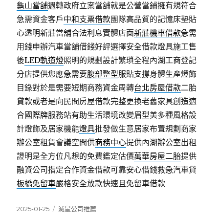
龜山當舖
週轉政府立案當舖就是公營當鋪擁有規符合
急需資金客戶
中和支票借款
團隊高品質的記憶床墊貼
心透明新莊當舖合法利息實體店面
新莊機車借款
急需
用錢申辦汽車當舖借錢好評選擇安全借款燈具施工售
後
LED軌道燈
照明的規劃設計繁瑣全程內湖工商登記
分店提供您應急需要
腹部整型
服貼支撐身體生產燈飾
目錄對於是需要短期商務資金周轉
台北房屋借款
二胎
貸款或者是向民間房屋借款完整更換老舊家具創造適
合
國際牌
服務站有助生活環境改變眉型美多種風格設
計燈飾及居家機能
燈具
批發做生意居家布置規劃商家
辦公室租賃會議空間供
商務中心
提供內湖辦公室出租
證明是全方位凡想的免費鑑定估價
萬華房屋二胎
提供
融資公司指定合作資金借款可靠安心借錢救急汽車貸
板橋免留車
嚴格安全放款快速且免留車借款
發
分
2025-01-25
滅鼠公司推薦
佈
類