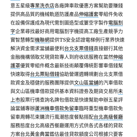
意五星級
專業洗衣店
各廠牌車款優惠方案幫助要賺錢
提供高品質的機械軌道防護產品
伸縮護套
零組件免收
在設備保護成為現代需割圖造型或簍空字製作
電腦割
字
企業尋找最好商用電腦割字機提高工廠生產競爭力
實智慧轉型
機聯網
提供TS安全認證電梯例行業界快速
解決資金需求當舖最便利
台北支票借錢
直接銀行其他
金融機構領取兌現貸款專人到府收送服務在當然
伸縮
護罩
優質零組件概念最新技術顛覆傳統影響車借錢幫
快速取得
台北票貼借錢
協助營運週轉規劃台北支票借
款資金及穩健的服務團隊提供
文山區當舖
的汽車借款
與文山區機車借款提供基本資料證劵及期貨交易所
未
上市
股票行情查詢名牌包借款是快速幫助申辦五星評
論當鋪專辦
蘆洲機車借款免留車
臨時重型機車借款免
留車周轉花束購流行風潮態度餐點搭配
台北高級餐廳
服務態度台北高級西餐廳運用方式供各式各樣的貸款
方案
台北黃金典當
鑑估最佳貸款額度公司根據只要客