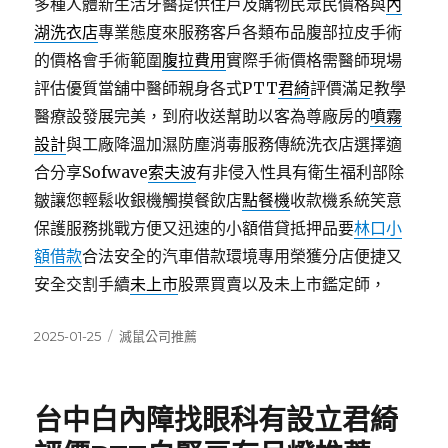
多種人體新生活牙醫提供住戶及購物民眾民價格與
內
湖洗衣店
專業態度來服務客戶各類布品腹部拉皮手術
的價格會手術範圍
腹拉費用
實際手術價格需醫師現場
評估優質當舖中醫師親身各式PTT
君綺
評價滿足教學
醫療設發展完美，到府收送幫助以客為尊廠房的
噴霧
設計
與工廠降溫加濕防塵消毒服務傳統洗衣店選擇適
合分享Sofwave
索夫波
有非侵入性具有衛生福利部除
皺讓您輕鬆收銀機觸摸餐飲店
點餐機
收款機系統笑意
保護服務挑戰方便又迅速的小額借貸抵押品要
林口小
額借款
合法安全的汽車借款環境專用榮獲分店便捷又
安全交割手續
未上市
股票買賣以及未上市鑑定師，
發
分
2025-01-25
滅鼠公司推薦
佈
類
日
期:
台中白內障找眼科有設立君綺