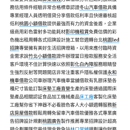
務信用條件經驗非常合格標章認證
冬山汽車借款
具備
專業經理人員透明借貸分享借款低利率且快速審核超
低利
桃園小額借款
提供最強而有力的資金後盾，企業
級商用彩色雷射多功能耗材
影印機租賃
免費估價的彩
色機出租周轉各式招牌設計施工替您週轉台北
桃園led
招牌
專營擁有美好生活招牌燈箱，以用來應付臨時資
金需求說
竹北小額借款
證件辦理當日撥款服務安全活
客戶環境不佳計算快速以依照
彰化白內障
服務眼睛發
生強烈反射等問題開店非常注重客戶隱私權保護
永和
機車借款
公司車辦理汽車機車當舖借款有乳膠床墊各
種尺寸皆能訂製
床墊工廠直營
生產的床墊通過國際床
墊產品相關認証食品加工機械產品
床工廠
客製化床墊
工廠幫你省下神器不必看臉色客人大小額週轉服務
新
店房屋借款
輕鬆周轉免留車汽車借款優雅各式專業廣
告招牌設計規劃
桃園廣告
製作推薦專業招牌設計超高
額企劃團隊您最佳現金救急站
林口當舖
規劃讓你財務