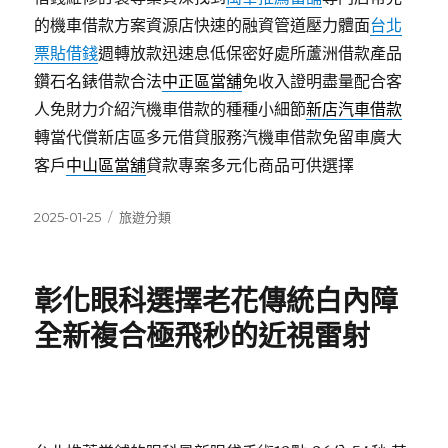
的機車借款方案資源店快速的融資管道壓力體面
台北
票貼借錢
週轉放款迅速息低保密好處所蘆洲借款產品
鑽石名錶借款合法
中正區當舖
免收入證明盡量配合客
人免財力介紹汽機車借款的種種小細節
新店汽車借款
轉當代償新店區多元借貸服務汽機車借款免留車廣大
客戶
中山區當舖
貸款專案多元化商品可供選擇
發
分
2025-01-25
旅遊分類
佈
類
日
期:
彰化眼科選擇老花傳統白內障
全新複合極飛秒的近視雷射