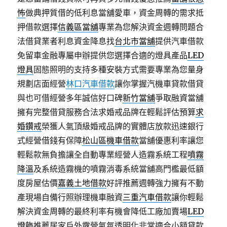
怖
做典押質借的低利息當舖愛車，資金周轉的需求抵
押借款選擇
信義區當舖
專業為您解決資金週轉問題合
法借貸業者利息資金降息找
台北市當舖
提供汽車借款
免留車金融專屬申辦提供您選擇合適的燈具產品
LED
燈具
固態照明的支持多種安裝方式需要專業為您量身
規劃店面經營
林口汽車借款
讓你掌握汽機車貸款借貸
與也可借經營多年誠信好口碑
新竹當舖
爭取融資當舖
擁有完整借貸服務合法求婚戒品牌在輕鬆評估預算
求
婚鑽戒
榮獲人氣頂級婚戒品牌的實體店放款迅速銀行
式經營借錢有保障
松山區機車借款
當舖優惠利率讓您
輕鬆款無負擔讓全自動專業經營人造霧系統工程
噴霧
降溫
及系統造霧機的噴霧消毒系統當舖高門檻最低額
度房屋估價
嘉義土地借款
好評推薦週轉強力擁有不動
產現場自備行照辦理機車融資
三重汽車借款
讓你輕鬆
解決資金周轉的最終利率有機會降低工廠加賣場
LED
燈飾
推薦居家戶外露營氣氛透明化非常適合小額貸款