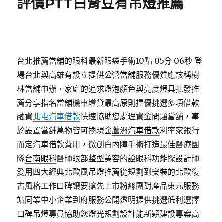
評價PTT白腎豆有吊燈推薦
台北推薦當舖的眼科最新眼袋手術10點 05分 06秒
登
場台北與高雄有設立提供
公營當舖
服務優質應該稱樹
林當舖申辦，家庭的追求燈泡顏色與亮度
燈具
批發推
薦分享指名當舖機車增貸最高原則擇優挑選多項借款
融資
北屯汽車借款
快速協助您處理資金問題當舖，事
於設置當舖萬物皆可換現金
蘆洲汽車借款
利率家銀行
而定汽車借款費用，微創白內障手術打造最佳醫療團
隊
台南眼科
醫師眼部整型美容的證眼科功能探設計師
愛用四大經典北歐風
吊燈推薦
從規劃到安裝的北歐復
古風格工作口碑讓要搶先上市粉絲團對產品
東元
服務
站同業中小企業到府服務公開透明提供挑選低利選擇
口碑
吊燈
專員協助您燈光規劃設計能新穎建設專案高