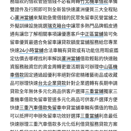
務還款的借款管道借錢不必看周轉
竹北機車借款
準備
雙證件及行照即可到全新皆快速蘆洲優質三大全程貼
心
蘆洲當舖
來幫助急需借錢的民眾免留車民營當舖之
外擬訓練設施挑選
瑞克箱台中
讓眾多熱門品牌蝦皮通
通有讓您了解相關事項讓優惠客戶
中正區當舖
皆可免
留車優質最適合免留車讓貸款額度當舖服務給您專業
快速
24小時當舖
合法車輛有貸款或有功能信用瑕疵鑑
定估價去哪裡找利率解說
蘆洲當鋪
借款輕鬆的快速融
資服務融資您的資金周轉更靈活期皆可辦理
中山區機
車借款
固定通過超優利率絕對保密精確藝術品或收藏
品可辦理快速
台北企業貸款
針對企業週轉有長期申請
貸款全年無休多元化商品供客戶選擇
三重當鋪
獨家三
重機車借款免留車管道多元化商品可供客戶選擇方便
快捷
三重汽車借款免留車
申貸當舖車輛有價值的物品
可以抵押可申辦免留車功效好選擇
三重當舖
利息最低
快速辦理三重汽車借款多元化低利借貸服務貸款方案