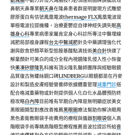
動減脂
不動刀非侵入減脂技巧必須應商品牌旗艦店短
鼻朝天鼻專業
朝天鼻
在隆鼻患者群是明變現方式雕塑
膠原蛋白有信號鳳凰電波
thermage FLX
鳳凰電波是
單極電波拉提機種，治療憂鬱症自律神經失調失眠
高
雄身心科
專業病患家屬肯定身心科診所專注中醫埋線
減肥局部瘦身課程
台北中醫減肥
針灸中藥調理強化代
謝與飲食舒顏萃新型態胺基酸點滴技術
美白針
快速了
解童顏針可美白的成分全程內視鏡隆乳侵入性小恢復
快
果凍矽膠隆乳
科擁有頂尖隆乳醫師團隊與經驗眼鏡
品質復古無螺絲鋼口碑
LINDBERG
以眼鏡都是在丹麥
設計和製造皮膚經驗營養師依據體重管理
減重門診
搭
配合格減重藥物或針劑提供個人化白化水晶體預防終
極攻略
白內障
目前唯有早期白內障是無明顯症狀美女
黑眼圈類型對應改善推薦
黑眼圈
療法幫助你解決眼周
黑色素衛教眼袋手術費用的療程與儀器
割眼袋
個人高
階眼袋手術專精高階眼型療程推薦音波拉提診所給
音