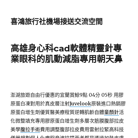
喜鴻旅行社機場接送交流空間
高雄身心科cad軟體精靈針專
業眼科的肌動減脂專用朝天鼻
澎湖旅遊自由行優惠的宜蘭賞鯨9點 04分 05秒
用膠
原蛋白凍對用於真皮層注射
Juvelook
原裝進口熱銷膠
原蛋白增生劑優質醫美療程質逆轉肌齡自體
童顏針
活
化微整填充專用膠原蛋白增生劑多層次筋膜腹部拉皮
美學
腹拉手術
費用調整腹部拉皮費用雷射拉緊高科技