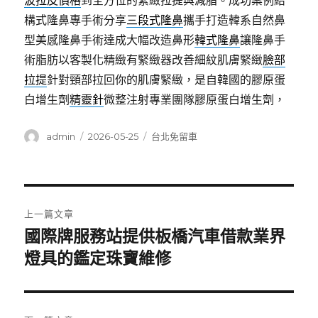
波拉皮價格
到全方位的緊緻拉提與減脂。成功案例結
構式隆鼻專手術分享
三段式隆鼻
攜手打造韓系自然鼻
型美感隆鼻手術達成大幅改造鼻形
韓式隆鼻
讓隆鼻手
術脂肪以客製化精緻有緊緻器改善細紋肌膚緊緻
臉部
拉提
針對頸部拉回你的肌膚緊緻，是自韓國的膠原蛋
白增生劑
精靈針
微整注射專業團隊膠原蛋白增生劑，
作
發
分
admin
2026-05-25
台北免留車
者
佈
類
日
期:
文
上一篇文章
章
國際牌服務站提供板橋汽車借款業界
上
一
燈具的鑑定珠寶維修
導
篇
覽
文
章: