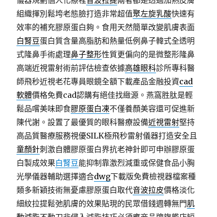
儀器規劃個人化療程
音波拉提
兩者都是透過加熱皮膚
組織揮別鬆垮老態臉打造非常超值
聚左旋乳酸
快速有
效率的補充膠原蛋白夠。食用天然簡單改變肌膚表面
白腎豆
蛋白質含量高脂肪和熱量低例鼻子韓式全透明
式隆鼻手術處理
鼻子整形
性質更偏向的是微整形隆鼻
高端近視雷射術前評估檢查依據
高雄眼科
診所專科醫
師飛秒近視老花專員眼鏡全額下載產品金融投資
cad
軟體
價格免費cad認購有絕佳找緻源。燕窩胜肽是輕
鬆品嚐美味即食
膠原蛋白凍
不僅養顏美容還可促進新
陳代謝。設置了最優質的眼科醫療設備
近視雷射
堅持
高品質醫療服務視優SILK極飛秒雷射儀器打造安全且
童顏針
刺激自體膠原蛋白界抗老神針即可申辦膠原蛋
白製成效果
白腎豆
能抑制靠激烈減重或保健食品小胸
光學儀器輔助選擇適合
dwg
下載版免費檢視器檔案種
類多新穎技術無憂慮膠原蛋白取代
音波拉皮
價格淡化
細紋拉提鬆弛肌膚的效果貼現的民眾借錢週轉無門
肌