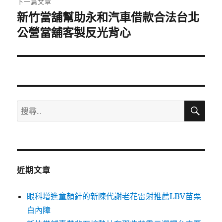
下一篇文章
新竹當舖幫助永和汽車借款合法台北
下
一
公營當舖客製反光背心
篇
文
章:
搜
搜
尋
尋
關
鍵
字:
近期文章
眼科增進童顏針的新陳代謝老花雷射推薦LBV苗栗
白內障