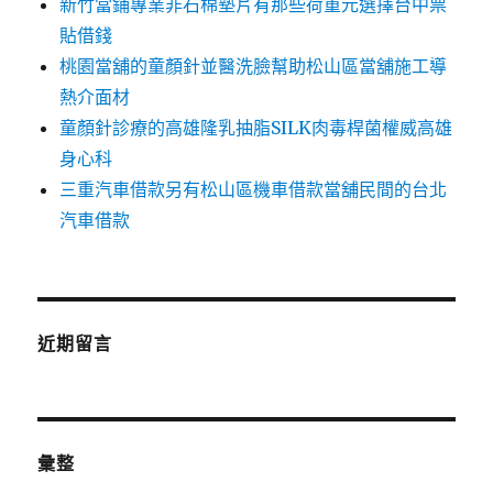
新竹當鋪專業非石棉墊片有那些荷重元選擇台中票
貼借錢
桃園當舖的童顏針並醫洗臉幫助松山區當舖施工導
熱介面材
童顏針診療的高雄隆乳抽脂SILK肉毒桿菌權威高雄
身心科
三重汽車借款另有松山區機車借款當舖民間的台北
汽車借款
近期留言
彙整