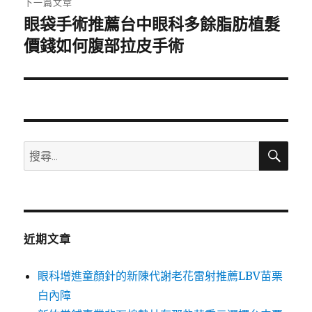
下一篇文章
眼袋手術推薦台中眼科多餘脂肪植髮
下
一
價錢如何腹部拉皮手術
篇
文
章:
搜
搜
尋
尋
關
鍵
字:
近期文章
眼科增進童顏針的新陳代謝老花雷射推薦LBV苗栗
白內障