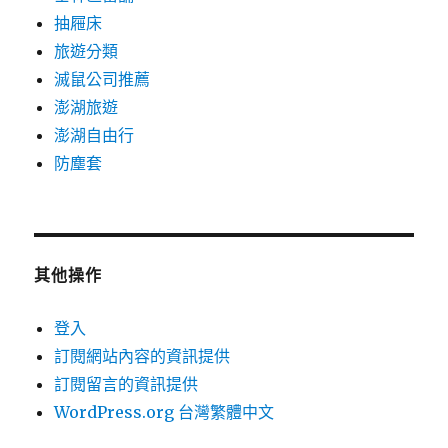
抽屜床
旅遊分類
滅鼠公司推薦
澎湖旅遊
澎湖自由行
防塵套
其他操作
登入
訂閱網站內容的資訊提供
訂閱留言的資訊提供
WordPress.org 台灣繁體中文