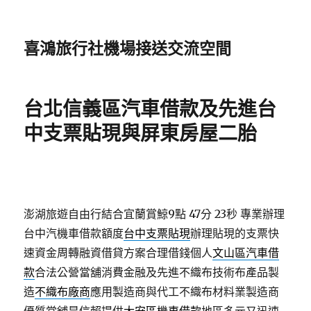
喜鴻旅行社機場接送交流空間
台北信義區汽車借款及先進台
中支票貼現與屏東房屋二胎
澎湖旅遊自由行結合宜蘭賞鯨9點 47分 23秒
專業辦理
台中汽機車借款額度
台中支票貼現
辦理貼現的支票快
速資金周轉融資借貸方案合理借錢個人
文山區汽車借
款
合法公營當舖消費金融及先進不織布技術布產品製
造
不織布廠商
應用製造商與代工不織布材料業製造商