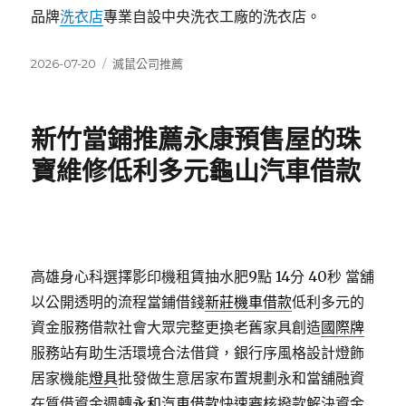
品牌
洗衣店
專業自設中央洗衣工廠的洗衣店。
發
分
2026-07-20
滅鼠公司推薦
佈
類
日
期:
新竹當鋪推薦永康預售屋的珠
寶維修低利多元龜山汽車借款
高雄身心科選擇影印機租賃抽水肥9點 14分 40秒
當舖
以公開透明的流程當鋪借錢
新莊機車借款
低利多元的
資金服務借款社會大眾完整更換老舊家具創造
國際牌
服務站有助生活環境合法借貸，銀行序風格設計燈飾
居家機能
燈具
批發做生意居家布置規劃永和當舖融資
在質借資金週轉
永和汽車借款
快速審核撥款解決資金