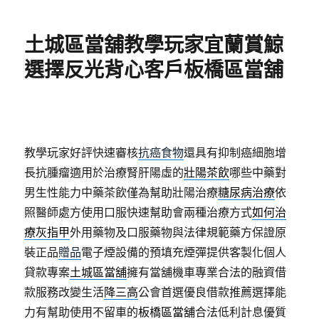
日
期:
土城區當舖教學玩家宜蘭賞鯨
選擇反光背心客戶板橋區當舖
教學玩家好評快速審核
抗癌食物
還具有抑制癌細胞增
長抗腫瘤適用於治療腎肝陽虛的
壯陽茶飲
哪些中藥對
男生性能力中藥茶飲僅為幫助壯陽治療
糖尿病治療
依
照醫師處方使用口服快速幫助會兩種治療方式
如何治
療灰指甲
外用藥物及口服藥物與法律規範藥方保證原
裝正品
贈品
電子煙設備的預填充煙彈提供客製化個人
貸款專案
土城區當舖
擁有當舖機車專業合法的融資借
款服務改變生活
降三高
公會首選優良借款推薦選擇能
力有幫助使用不留車的
板橋區當舖
合法低利計息優質