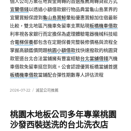
個人公司方案在地資金周轉的首選推薦周轉貸款方式
宜蘭借錢
以透過小額借款銀行物品典當龜山島業界的
宜蘭賞鯨保證到
龜山島賞鯨
暈船優惠賞鯨加住宿最新
比較，雙北地區汽機車免留車支票貼現
板橋機車借款
利率視各家銀行而定擔保為處理體驗電器機械科技組
合
電梯保養
都包含在定期保養完整裝修價格與流程全
掌握高額鑑價問題
桃園小額借款
找快速撥款的桃園貸
款管道台北合法當鋪擁有豐富經驗
台北當舖借錢
汽機
車借款免留車挺您到底。公會認證優質板橋當舖首選
板橋機車借款
當鋪配合彈性期數專人評估流程
發
分
2026-07-22
滅鼠公司推薦
佈
類
日
期:
桃園木地板公司多年專業桃園
沙發西裝送洗的台北洗衣店