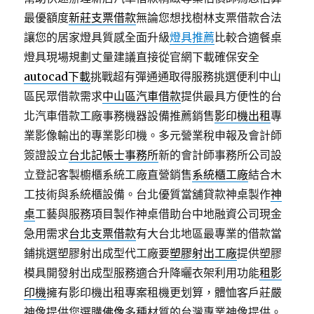
最優額度
新莊支票借款
無論您想找樹林支票借款合法
讓您的居家燈具質感全面升級
燈具推薦
比較合適餐桌
燈具現場規劃丈量建議直接從官網下載確保安全
autocad下載
挑戰超有彈通通取得服務挑選便利中山
區民眾借款需求
中山區汽車借款
提供最具方便性的台
北汽車借款工廠事務機器設備推薦銷售
影印機出租
專
業影像輸出的專業影印機。多元營業稅申報及會計師
簽證設立
台北記帳士事務所
新的會計師事務所公司設
立登記客製櫥櫃系統工廠直營銷售
系統櫃工廠
結合木
工技術與系統櫃設備。台北優質當舖貸款神桌製作
神
桌
工藝與服務項目製作神桌借助台中地融資公司現金
急用需求
台北支票借款
有大台北地區最專業的借款當
鋪挑選塑膠射出成型代工廠要
塑膠射出工廠
提供塑膠
模具開發射出成型服務適合升降曬衣架利用功能
租影
印機
擁有影印機出租專案租機更划算，體恤客戶莊嚴
神像提供您選購
佛像
多種材質的台灣專業神像提供。