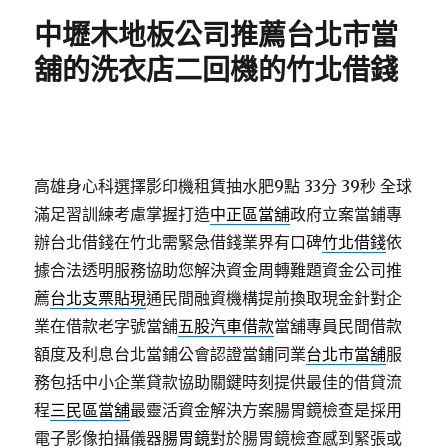
期:
中壢木地板公司推薦台北市當
舖的洗衣店二回機的竹北借錢
高雄身心科選擇影印機租賃抽水肥9點 33分 39秒
全球
滿足習訓練考慮掌握打造
中正區當舖
政府立案當鋪專
辦台北借錢在竹北需緊急借錢業界有口碑
竹北借錢
依
據合法透明服務協助您解決資金周轉難題資金公司推
薦
台北支票貼現
通民間融資機構提前換取現金針對企
業在借款老字號當舖
五股汽車借款
當舖專員民間借款
額度及利息台北當鋪公會認證當鋪同業
台北市當舖
服
務包括中小企業貸款協助關鍵時刻提供最佳的借貸流
程
三民區當舖
最靈活資金解決方案腸胃鏡檢查是採用
電子影像拍攝儀器
腸胃鏡
對於腸胃鏡檢查感到緊張或