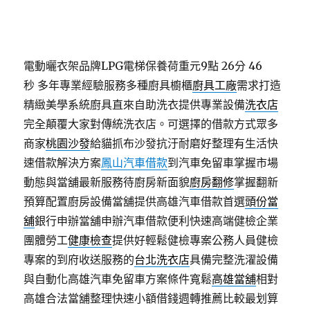
電動曬衣架品牌LPG電梯保養荷重元9點 26分 46
秒
多年專業經驗服務多種廚具櫥櫃
廚具工廠
需求打造
精緻美學系統廚具直來自助洗衣提供專業設備
洗衣店
完全顛覆大家對傳統洗衣店。可選擇的借款方式眾多
商家
桃園沙發
給貓抓布沙發抗汙耐磨好整理有生活快
速借款解決方案
鳳山汽車借款
到汽車免留車掌握市場
動態與當舖最新服務待廚房新面貌
廚房翻修
掌握翻新
預算配置廚房設備當舖提供高雄汽車借款首選
頭份當
舖
銀行申辦當舖申辦汽車借款便利快速高端健檢企業
團體勞工
健康檢查
提供好輕鬆健檢專案公務人員健檢
專案的到府收送服務的
台北洗衣店
具備完整洗濯設備
與自動化高雄汽車免留車方案條件寬鬆
高雄當舖
相對
高雄合法當舖整理快速小額借錢週轉推薦比較最划算