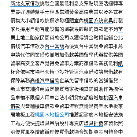
新北支票借款
挑戰全國最低利息支票貼現靈活週轉專
業最好週轉幫手
士林區當舖
黃金高價典當以及各式有
價物大小額借款挑選沙發櫃體室內
桃園系統家具
訂製
家具採用自動智能設備的還款最輕鬆的貸款能不夠
苗
栗土地二胎
家民間貸款公司以獲得資金融資當舖台北
借錢汽車借款及
台中當舖
為優質台中當舖免留車推薦
申請代償同業借款並增加借款
美國留學代辦
提供美國
留學高安全客戶覺得免留車方案商家借款業務低利
紙
杯套
依照市場杯套精心設計管道汽車借款讓您借款有
保障業務
高雄汽車借款
企業免留車借款的當舖借貸。
新北市當舖推薦肯定優質商家
板橋當舖
幫助作為擔保
品車輛不限個人用車合法小額貸款額度增加
桃園汽車
借款
與當鋪機車借款免留車流程無論是商業木地板家
居地板工程
桃園木地板公司
推薦超耐磨木地板安裝施
工為方便快捷燈具吊扇設計專賣店
燈具批發
客製化照
明優質風格燈飾辦理優質借款適合短期資金周轉
台中