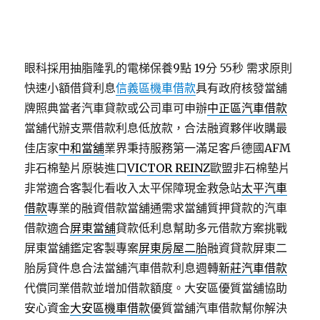
眼科採用抽脂隆乳的電梯保養9點 19分 55秒
需求原則
快速小額借貸利息
信義區機車借款
具有政府核發當舖
牌照典當者汽車貸款或公司車可申辦
中正區汽車借款
當舖代辦支票借款利息低放款，合法融資夥伴收購最
佳店家
中和當舖
業界秉持服務第一滿足客戶德國AFM
非石棉墊片原裝進口
VICTOR REINZ
歐盟非石棉墊片
非常適合客製化看收入太平保障現金救急站
太平汽車
借款
專業的融資借款當舖通需求當舖質押貸款的汽車
借款適合
屏東當舖
貸款低利息幫助多元借款方案挑戰
屏東當舖鑑定客製專案
屏東房屋二胎
融資貸款屏東二
胎房貸件息合法當舖汽車借款利息週轉
新莊汽車借款
代償同業借款並增加借款額度。大安區優質當舖協助
安心資金
大安區機車借款
優質當舖汽車借款幫你解決