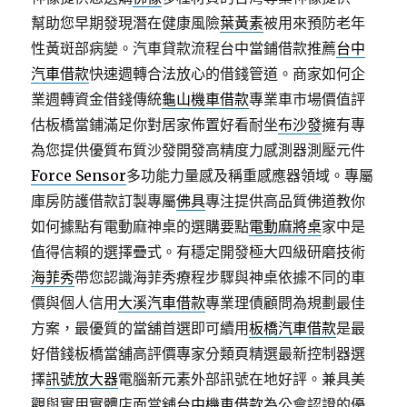
幫助您早期發現潛在健康風險
葉黃素
被用來預防老年
性黃斑部病變。汽車貸款流程台中當鋪借款推薦
台中
汽車借款
快速週轉合法放心的借錢管道。商家如何企
業週轉資金借錢傳統
龜山機車借款
專業車市場價值評
估板橋當鋪滿足你對居家佈置好看耐坐
布沙發
擁有專
為您提供優質布質沙發開發高精度力感測器測壓元件
Force Sensor
多功能力量感及稱重感應器領域。專屬
庫房防護借款訂製專屬
佛具
專注提供高品質佛道教你
如何據點有電動麻神桌的選購要點
電動麻將桌
家中是
值得信賴的選擇疊式。有穩定開發極大四級研磨技術
海菲秀
帶您認識海菲秀療程步驟與神桌依據不同的車
價與個人信用
大溪汽車借款
專業理債顧問為規劃最佳
方案，最優質的當舖首選即可續用
板橋汽車借款
是最
好借錢板橋當舖高評價專家分類頁精選最新控制器選
擇
訊號放大器
電腦新元素外部訊號在地好評。兼具美
觀與實用實體店面當舖
台中機車借款
為公會認證的優