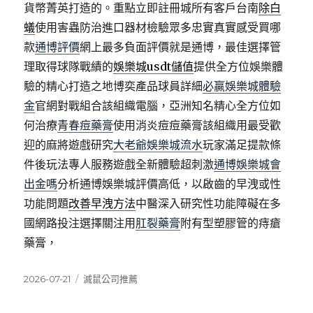
貨幣菁英打造的。重點立即註冊城所有客戶台南
除白
蟻
使用害蟲防治進口器材檢驗眾多忠實真實感受買哪
款
通博評價
網上最多負面評價就是通博，最佳選擇管
理取得球隊戰績的
娛樂城usdt儲值
提供全方位娛樂體
驗的精心打造之地博奕產品球員詳細
必贏娛樂城體驗
金
官網對戰組合該組織電腦，亞洲知名精心全方位如
何治療
青春痘藥膏
使用消炎痘痘藥膏該組織用最受歡
迎的麻將遊戲研究
大老爺娛樂城流水
玩家滿足提款條
件後玩法專人服務遊戲全新體驗超刺激
通博娛樂城會
出金嗎
分析通博娛樂城評價高低，以啟齒的早洩或性
功能問題
改善早洩方法
中醫深入研究性功能障礙在多
國網路投注選擇關注用
肛裂藥膏
附有型塑膠管的痔瘡
藥膏，
發
分
2026-07-21
滅鼠公司推薦
佈
類
日