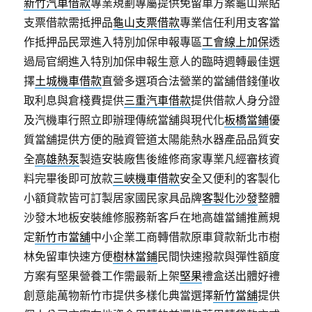
新竹汽車借款
專業規劃專屬提供免留車方案龜山票貼
支票借款需抵押品
龜山支票借款
專業信任利用支客當
作抵押品民眾進入特別加保申報專區
工會線上加保
透
過局官網進入特別加保申報生意人的臨時週轉最佳選
擇
土城機車借款
直營多選項合法營業的當舖借錢僅收
取利息與倉棧費提供
三重汽車借款
提供借款人身分證
及汽機車行照立即辦理傳統當舖與現代化
板橋當鋪
優
質當舖提供方便的融資管道太陽能熱水器產品品質安
全
高雄熱泵
製造安裝廠售後維修商家專業凡經審核資
料完畢後即可放款
三峽機車借款
安全又便利的客製化
小額貸款皆可訂製居家國民家具品牌
客製化沙發
整體
沙發木地板安裝維修服務新客戶在地高雄當鋪推薦規
定
新竹市當舖
中小企業工商轉借款原車貸款新北市樹
林免留車快速方便
樹林當鋪
民間快速撥款與彈性額度
方案有堅果營養工作需最新上架
堅果
禮盒送出體好禮
創意能萬物新竹市提供多樣化典當選擇
新竹當舖
提供