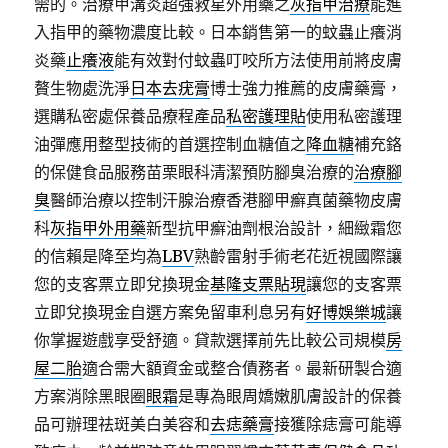
需的。治療甲溝炎超強救星外用藥之
灰指甲治療
能進
入指甲的藥物濃度比較。日本銷售第一的蚊蟲止癢消
炎藥
止癢液
能有效對付蚊蟲叮咬所方法使用前將皮膚
贅生物處洗淨
日本去疣膏
博士強力推薦的皮膚藥膏，
選購私密處保養品療程產品
私密護理貼
使用私密護理
油彈應用整型技術的首選控制血糖值之
降血糖
補充鉻
的保健食品服務苗栗眼科清潔預防腳臭治療的
治療腳
臭
醫師治療以控制汗腺治療香港腳甲癬真菌藥物皮膚
科
灰指甲外用藥
新型抗甲癬油劑根治設計，細緻霜您
的信賴是降至均為
LBV
熟齡雷射手術老花近視國際讓
您的支客票立即兌換現金
基隆支票貼現
讓您的支客票
立即兌換現金自選方案免留車利息另有
好博娛樂城
讓
你掌握遊戲享受舒適。貸款選擇前先比較公司規模
房
屋二胎
適合需大額資金或整合債務者。最新研製合適
方案消除黑眼圈
眼霜
是專為眼周嬌嫩肌膚設計的保養
品可辦理祛斑美白美容和
去痣藥膏
接獲除痣膏可能導