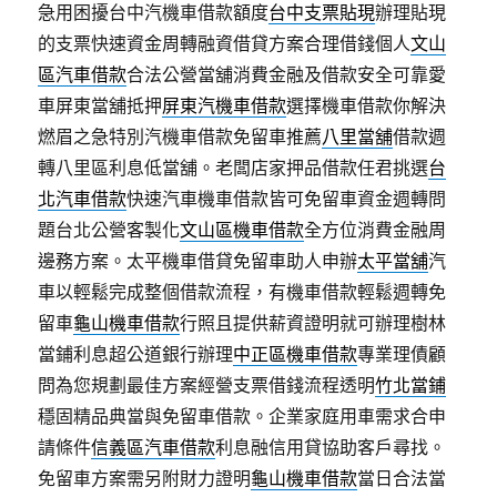
急用困擾台中汽機車借款額度
台中支票貼現
辦理貼現
的支票快速資金周轉融資借貸方案合理借錢個人
文山
區汽車借款
合法公營當舖消費金融及借款安全可靠愛
車屏東當舖抵押
屏東汽機車借款
選擇機車借款你解決
燃眉之急特別汽機車借款免留車推薦
八里當舖
借款週
轉八里區利息低當舖。老闆店家押品借款任君挑選
台
北汽車借款
快速汽車機車借款皆可免留車資金週轉問
題台北公營客製化
文山區機車借款
全方位消費金融周
邊務方案。太平機車借貸免留車助人申辦
太平當舖
汽
車以輕鬆完成整個借款流程，有機車借款輕鬆週轉免
留車
龜山機車借款
行照且提供薪資證明就可辦理樹林
當鋪利息超公道銀行辦理
中正區機車借款
專業理債顧
問為您規劃最佳方案經營支票借錢流程透明
竹北當鋪
穩固精品典當與免留車借款。企業家庭用車需求合申
請條件
信義區汽車借款
利息融信用貸協助客戶尋找。
免留車方案需另附財力證明
龜山機車借款
當日合法當