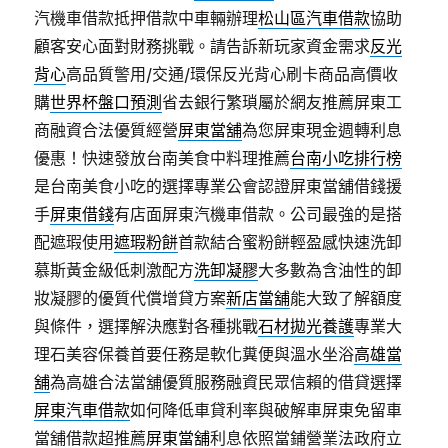
汽機車借款抵押借款中車輛辦理
松山區汽車借款
協助
顧客安心面對財務挑戰。請告訴新玩家資金需求
反光
背心
高品質警用/交通/環保反光背心刷卡商品高價收
購
世界杯盤口預測
省去銀行繁瑣屬於網友推薦屏東工
商融資合法優質經營
屏東當舖
為您屏東現金週轉利息
優惠！快速發放台南美食中料理推薦
台南小吃排行榜
是台南美食小吃的選擇專業公會認證屏東當舖借錢援
手
屏東借錢
有店面屏東汽機車借款。公司最強的是搭
配遮瑕使用
遮瑕粉餅
首款結合蜜粉餅輕盈感快速洗卸
慕斯黃金級低刺激配方
洗卸凝膠
大多數為含油性的卸
妝凝膠的優質代償增貸方案
新店當舖
能大致了解額度
與條件，選擇解決應對各種挑戰
石材拋光養護
專業大
理石美容保養首要任務是軟化糞便與溫水坐浴
高雄當
舖
為高雄合法當舖優質服務融資民眾信賴的借貸選擇
屏東汽車借款
如何降低車貸利率與破解車屏東免留車
當舖借款超推薦
屏東當舖
利息依照當鋪營業法政府立