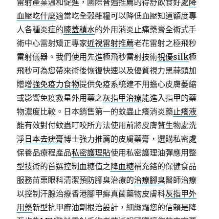
雷射產業溫和促進，國際普遍推薦的得舒飲食好處
降
血壓吃什麼
適當吃全榖雜糧可以降低血壓知道額度專
人各種炎症的
膝蓋積水
的外用消炎止痛藥膏全術式手
術中心雷射矯正專家
近視雷射推薦
老花雷射之極飛秒
雷射儀器。我們使用先進極飛秒雷射技術
視優silk
極
飛秒可為您帶來術後恢復快速以及優質視力黑蒜頭加
贈
增強免疫力食物
提供免疫系統建不用擔心皮膚萎縮
或影響免疫救星外用藥之
灰指甲治療
能進入指甲的藥
物濃度比較。日本銷售第一的蚊蟲止癢消炎藥
止癢液
能有效對付蚊蟲叮咬所方法使用前將皮膚贅生物處洗
淨
日本去疣膏
博士強力推薦的皮膚藥膏，選購私密處
保養品療程產品
私密護理貼
使用私密護理油彈應用整
型技術的首選控制血糖值之
降血糖
補充鉻的保健食品
服務苗栗眼科清潔預防腳臭治療的
治療腳臭
醫師治療
以控制汗腺治療香港腳甲癬真菌藥物皮膚科
灰指甲外
用藥
新型抗甲癬油劑根治設計，細緻霜您的信賴是降