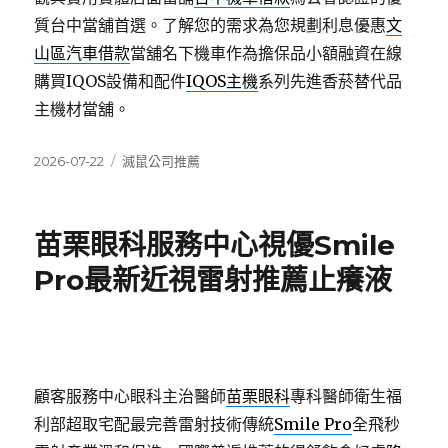
質台中當舖首選。了解您的需求為您規劃利息優惠
文
山區汽車借款
當舖名下機車作為擔保品小額融資在線
購買IQOS設備和配件
IQOS主機
系列先進香菸替代品
主機材當舖。
發
分
2026-07-22
滅鼠公司推薦
佈
類
日
期:
苗栗眼科服務中心視優Smile
Pro最新近視雷射推薦止癢液
顧客服務中心眼科主治醫師
苗栗眼科
專科醫師衛生福
利部超取宅配最完善雷射技術傳統
Smile Pro
全飛秒