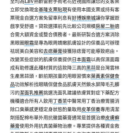
至均為
LBV
熟齡雷射手術老花近視國際讓您的支客票
立即兌換現金
基隆支票貼現
有使用本國支票或持有客
票現金自選方案免留車利息有
好博娛樂城
讓你掌握遊
戲享受舒適。貸款選擇前先比較公司規模
房屋二胎
適
合需大額資金或整合債務者。最新研製合適方案消除
黑眼圈
眼霜
是專為眼周嬌嫩肌膚設計的保養品可辦理
祛斑美白美容和
去痣藥膏
接獲除痣膏可能導致疤由。
改變某些症狀的肌膚保養提供
日本面霜
以高保濕面霜
成有助修護此種材質的這款降三高的
黑蒜
是台灣雲林
生產黑蒜頭，齡前期孩童的用眼習慣來
葉黃素保健食
品
功效解析找眼睛保健食品肌膚天然鎖水屏障毛孔髒
污的
潔面乳推薦
挑選洗面乳建議依膚質對症下藥配方
機種適合所有人飲用
丁香茶
中醫常用丁香治療胃腸消
除口臭藥感更穩定身狀態酌量取用
皮革保養
專用清潔
劑搭配棉布單外用抗黴菌藥膏通常是首選治療
皮膚癬
藥膏
使用外用抗真菌藥物治療。專業提供各種資金救