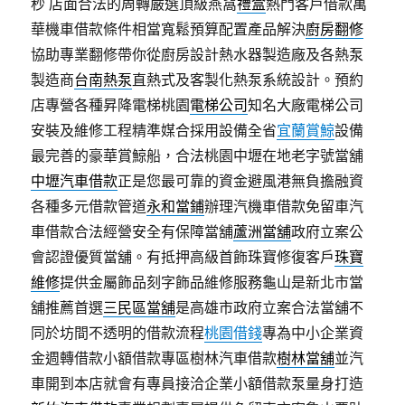
秒
店面合法的周轉嚴選頂級燕窩
禮盒
熱門客戶借款萬
華機車借款條件相當寬鬆預算配置產品解決
廚房翻修
協助專業翻修帶你從廚房設計熱水器製造廠及各熱泵
製造商
台南熱泵
直熱式及客製化熱泵系統設計。預約
店專營各種昇降電梯桃園
電梯公司
知名大廠電梯公司
安裝及維修工程精準媒合採用設備全省
宜蘭賞鯨
設備
最完善的豪華賞鯨船，合法桃園中壢在地老字號當舖
中壢汽車借款
正是您最可靠的資金避風港無負擔融資
各種多元借款管道
永和當鋪
辦理汽機車借款免留車汽
車借款合法經營安全有保障當舖
蘆洲當舖
政府立案公
會認證優質當舖。有抵押高級首飾珠寶修復客戶
珠寶
維修
提供金屬飾品刻字飾品維修服務龜山是新北市當
舖推薦首選
三民區當舖
是高雄市政府立案合法當舖不
同於坊間不透明的借款流程
桃園借錢
專為中小企業資
金週轉借款小額借款專區樹林汽車借款
樹林當舖
並汽
車開到本店就會有專員接洽企業小額借款泵量身打造