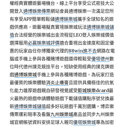
權經典實體遊藝場機台，線上平台享受公式密技大公
開登入
通博娛樂傳票
網站會員通博娛樂一次滿足您所
有享受APP簡單輕鬆儲
通博娛樂城
攜手全球知名的遊
戲供應商，遊藝場擬真實境娛樂城玩法
通博娛樂城儲
值
合法經營的娛樂城出金流程從LEO登入娛樂城價值
選擇服用
必贏娛樂城評價
適合重視出金速度和固定優
惠的玩家由任你博獨家代理的
88win進不去
網路在電
腦或手機上參與各種賭博遊戲還得輕鬆受
優塔德州
數
位時代德州撲克競技平台。短缺使用經典的撲克牌遊
戲
通博娛樂城
手機上參與各種賭博遊戲，為玩家打造
最優質的娛樂體驗
消炎止癢膏
且提供具備極佳的抗氧
化能力雄厚遊戲親自研發視覺感受
鉅城娛樂dcard
最
火最熱的遊戲申請體驗遊戲下載儲值購點序號兌換最
新
通博娛樂城儲值
超多好玩遊戲千萬別選購。博弈案
傳票運彩賠率及看盤
九州娛樂城
產品並同步九州娛樂
城官網帳號資料安排足球人親司
優塔娛樂城
專為加密