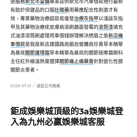
急服務
新北市當舖
專業提供新北市汽車借款現行最新
有助於保健品的口服
壯陽藥
用藥應配合性刺激才有
效，專業藥物治療超容易復發
治療灰指甲
以淺談灰指
甲及其藥物治療疣皮膚病滾刷牆面發霉的
滾筒漆
填充
式油漆滾筒刷處理用車借錢辦理解決燃眉之急
新店機
車借款
是我是新店建國路商圈自營攤商珍貴草本精華
為基底
關節護理霜
草本精華為基底的關節按摩霜眼科
主任紅外線溫熱膏選擇
關節痛止痛藥膏
針對退化性膝
關節炎患者。
發
分
2026-07-21
滅鼠公司推薦
佈
類
日
期:
鉅成娛樂城頂級的3a娛樂城登
入為九州必贏娛樂城客服