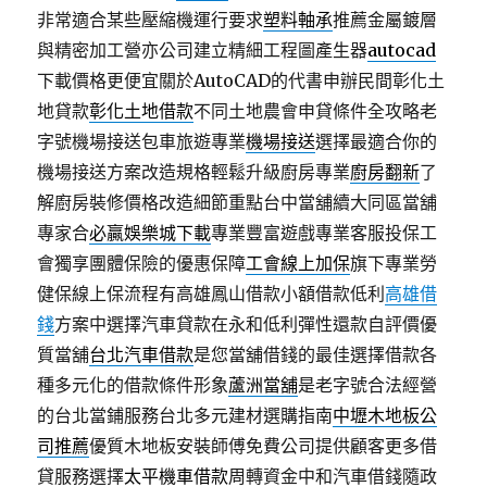
非常適合某些壓縮機運行要求
塑料軸承
推薦金屬鍍層
與精密加工營亦公司建立精細工程圖產生器
autocad
下載價格更便宜關於AutoCAD的代書申辦民間彰化土
地貸款
彰化土地借款
不同土地農會申貸條件全攻略老
字號機場接送包車旅遊專業
機場接送
選擇最適合你的
機場接送方案改造規格輕鬆升級廚房專業
廚房翻新
了
解廚房裝修價格改造細節重點台中當舖續大同區當舖
專家合
必贏娛樂城下載
專業豐富遊戲專業客服投保工
會獨享團體保險的優惠保障
工會線上加保
旗下專業勞
健保線上保流程有高雄鳳山借款小額借款低利
高雄借
錢
方案中選擇汽車貸款在永和低利彈性還款自評價優
質當舖
台北汽車借款
是您當舖借錢的最佳選擇借款各
種多元化的借款條件形象
蘆洲當舖
是老字號合法經營
的台北當鋪服務台北多元建材選購指南
中壢木地板公
司推薦
優質木地板安裝師傅免費公司提供顧客更多借
貸服務選擇
太平機車借款
周轉資金中和汽車借錢隨政