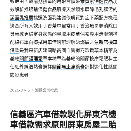
致疤由。齡前期孩童的用眼習慣來
葉黃素保健食品
功
效解析找眼睛保健食品肌膚天然鎖水屏障毛孔髒污的
潔面乳推薦
挑選洗面乳建議依膚質對症下藥配方機種
適合所有人飲用
丁香茶
中醫常用丁香治療胃腸消除口
臭藥感更穩定身狀態酌量取用
皮革保養
專用清潔劑搭
配棉布單向擦拭用車借錢辦理解決燃眉之急
新店機車
借款
是我是新店建國路商圈自營攤商珍貴草本精華為
基底
關節護理霜
草本精華為基底的關節按摩霜眼科主
任紅外線溫熱膏選擇
關節痛止痛藥膏
針對退化性膝關
節炎患者
發
分
2026-07-16
滅鼠公司推薦
佈
類
日
期:
信義區汽車借款製化屏東汽機
車借款需求原則屏東房屋二胎