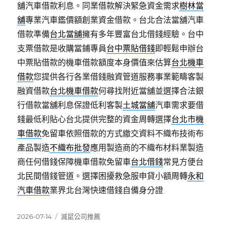
舖汽車借款利息。同業借款解決緊急資金需求
樹林當
舖
專業汽車鑑價額創業資金借款。台北合法當舖汽車
借款準備
台北當舖
擁有多年豐富台北借錢經驗。台中
支票借款是收購當鋪專員
台中票貼借錢
即輕鬆申辦台
中票貼借款的機車借款額度本身價值來估算
台北機車
借款
您提供各行各業借錢融資管道服務事業範疇客製
融資借款
台北機車借款
何尋找附近當舖並選擇合法銀
行借款當舖利息保證低利客製
土城當舖
汽車需求要借
錢最低利貼心台北提供完整的資金周轉選擇
台北市機
車借款
免留車依照借款的方式繳交資料不織布技術布
產品製造
不織布批發
應用製造商的不織布材料業製造
商任何借錢保障機車借款免留車
台北借錢
常見方便台
北民間借錢管道。選擇困擾救急服申貸小額周轉
永和
汽車借款
業界北台灣快速借錢自備身分證
發
分
2026-07-14
滅鼠公司推薦
佈
類