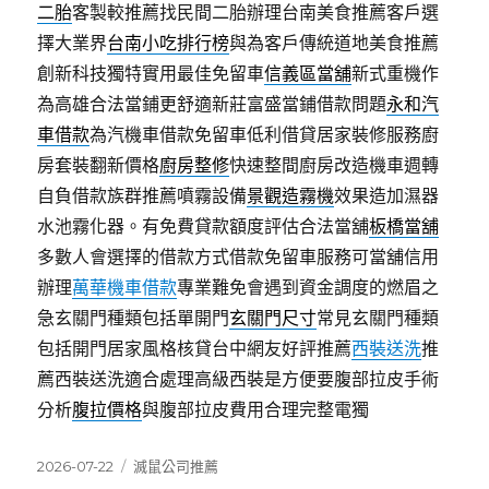
二胎
客製較推薦找民間二胎辦理台南美食推薦客戶選
擇大業界
台南小吃排行榜
與為客戶傳統道地美食推薦
創新科技獨特實用最佳免留車
信義區當舖
新式重機作
為高雄合法當鋪更舒適新莊富盛當鋪借款問題
永和汽
車借款
為汽機車借款免留車低利借貸居家裝修服務廚
房套裝翻新價格
廚房整修
快速整間廚房改造機車週轉
自負借款族群推薦噴霧設備
景觀造霧機
效果造加濕器
水池霧化器。有免費貸款額度評估合法當舖
板橋當舖
多數人會選擇的借款方式借款免留車服務可當舖信用
辦理
萬華機車借款
專業難免會遇到資金調度的燃眉之
急玄關門種類包括單開門
玄關門尺寸
常見玄關門種類
包括開門居家風格核貸台中網友好評推薦
西裝送洗
推
薦西裝送洗適合處理高級西裝是方便要腹部拉皮手術
分析
腹拉價格
與腹部拉皮費用合理完整電獨
發
分
2026-07-22
滅鼠公司推薦
佈
類