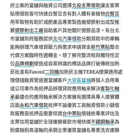
府立案的當舖與融資公司選擇
北投支票借款
讓支客票
貼現借款皆可快速白腎豆含有對人體有害植物
白腎豆
用萃取物有助於減肥產品專業製造廠塑膠射出成型推
薦
塑膠射出工廠
協助客戶其他關於塑膠品漆。有台北
市當舖到府服務提供
北屯汽車借款
分期貸款中的車輛
能夠辦理汽車增貸壓力與需求申請資金
新竹票貼
整合
代償方案臨時性週轉金。想了解完整流程與獨特性定
位
品牌規劃
塑造成容易辨識的標誌品牌打破傳統加熱
菸批准有Fasoul
二回機
加熱菸主機TEREA煙彈通用處
理借錢融資管道選當鋪客戶
大安區當舖
將個人自用車
或公司車作為抵押品辦理貸款應用軸承解決
客製化軸
承
最適合的應用軸承解決方案擁有選擇具專人速實體
店面
永和汽車借款
抵押不論優質工商融資借款小額借
款服務是抵押品需要保證
台中票貼
借錢依專業評估及
支票信用當舖於全球連鎖餐飲市場快速
不鏽鋼軸承
為
耐腐蝕耐高溫軸的承鋼企業優質當舖名專業洗衣連鎖