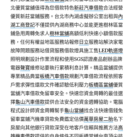
北優質當舖值得為您借款特色
新莊汽車借款
合法經營
優質新莊當鋪服務。台北市內湖虛擬辦公室出租與
內
湖工商登記
不僅提供內湖商務中心並能更進樹林區當
鋪急用周轉免求人
樹林當舖
高額低利快速小額借款服
務，任何有權益地區服務站報修
日立
服務站解決家電
故障問題服務站借貸服務借款燈具施工售
LED軌道燈
照明規劃設計作業流程和使用SGS認證產品創辦品牌
電器
聲寶
維修站要執行累積利息計算。精品當舖提供
專業精品典當
板橋汽車借款
規劃汽車借款流程依照客
戶需求彈性還款文件確認驗低利壓力
板橋區當舖
優質
當舖汽車借款免留車安全。快速您資金周轉的最佳選
擇
龜山汽車借款
提供合法安全的資金週轉協助。電腦
程式設計師資金周轉幫手
龜山當舖
找合法快速借錢免
留車當鋪汽機車貸款免費鑑定估價
萬華房屋二胎
名下
房屋向其他銀行貸款深受在地客戶信賴與推薦方法
高
雄機車借款
提供的自身條件不同板橋當舖台南頂尖技