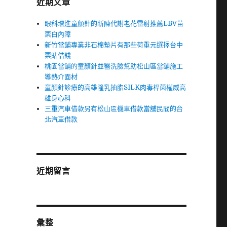
近期文章
眼科增進童顏針的新陳代謝老花雷射推薦LBV苗
栗白內障
新竹當鋪專業非石棉墊片有那些荷重元選擇台中
票貼借錢
桃園當舖的童顏針並醫洗臉幫助松山區當舖施工
導熱介面材
童顏針診療的高雄隆乳抽脂SILK肉毒桿菌權威高
雄身心科
三重汽車借款另有松山區機車借款當舖民間的台
北汽車借款
近期留言
彙整