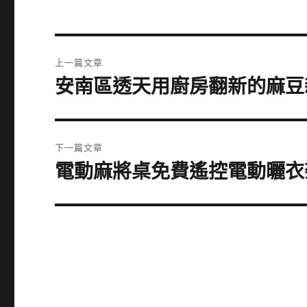
文
上一篇文章
章
安南區透天用廚房翻新的麻豆
上
一
導
篇
覽
文
下一篇文章
章:
電動麻將桌免費遙控電動曬衣
下
一
篇
文
章: