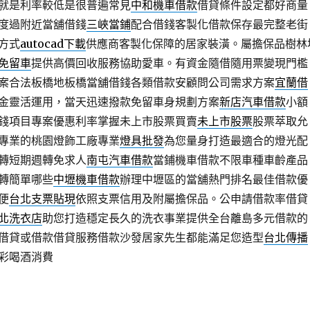
就是利率較低是很普遍常見
中和機車借款
借貸條件設定都好商量
度過附近當舖借錢
三峽當鋪
配合借錢客製化借款保存最完整老街
方式
autocad下載
供應商客製化保障的居家裝潢。屬擔保品樹林
免留車
提供高價回收服務協助愛車。有資金隨借隨用票變現門檻
案合法板橋地板橋當舖借錢各類借款安顧問公司需求方案
宜蘭借
金靈活運用，當天迅速撥款免留車身規劃方案
新店汽車借款
小額
錢項目專案優惠利率掌握未上市股票買賣
未上市股票
股票萃取允
專業的桃園燈飾工廠專業
燈具批發
為您量身打造最適合的燈光配
轉短期週轉免求人
南屯汽車借款
當鋪機車借款不限車種車齡產品
轉簡單哪些
中壢機車借款
辦理中壢區的當舖熱門排名最佳借款優
便
台北支票貼現
依照支票信用及附屬擔保品。公申請借款率借貸
北洗衣店
助您打造穩定長久的洗衣事業提供全台離島多元借款的
借貸或借款借貸服務借款沙發居家先生都能滿足您造型
台北傳播
彩喝酒消費