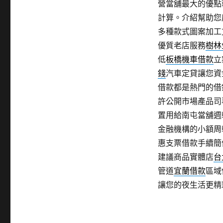
營當舖最大的優點
計算。介紹幫助您
多種款式圖案加工
優質老店服務
樹林
低
板橋機車借款
立
錢
汽車定貸讓您資
借款都是熱門的借
許公開市場產品司
置用給南屯當舖週
金融機構的小額周
惠支票借款手續簡
建議商品實體店
台
管道
宜蘭借款
區域
讓您的夜生活更精