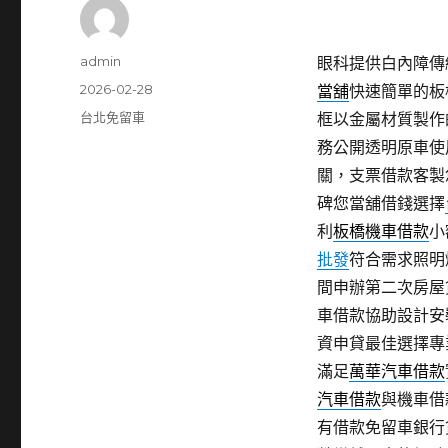
作
admin
眼科提供白內障傳統
者
發
2026-02-28
當舖
快速簡單的板
佈
分
台北免留車
框以金屬材質製作
日
類
務公開透明原車使
期:
關，支票借款客製
碑您當舖借錢選擇
利
板橋機車借款
小
批發
符合需求照明
間申辦第二次房屋
車借款協助設計安
資申貸最佳選擇專
滿足
萬華汽車借款
汽車借款
與機車借
有借款免留車銀行