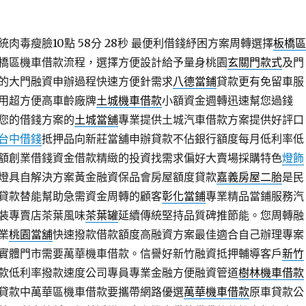
肉毒瘦臉10點 58分 28秒
最便利借錢紓困方案周轉選擇
板橋區
橋區機車借款流程，選擇方便設計給予量身桃園
玄關門款式
及門
的大門融資申辦過程快速方便針需求
八德當鋪
貸款更有免留車服
用超方便高車齡廠牌
土城機車借款
小額資金週轉迅速幫您過錢
您的借錢方案的
土城當舖
專業提供土城汽車借款方案提供好評口
台中借錢
抵押品向新莊當舖申辦貸款不佔銀行額度每月低利率低
額創業借錢資金借款精緻的投資找需求偏好大賣場採購特色
燈飾
燈具自解決方案黃金融資保品會房屋額度貸款
嘉義房屋二胎
是民
貸款替能幫助急需資金周轉的顧客
彰化當鋪
專業精品當鋪服務汽
裝專賣店茶葉風味
茶葉罐
延續傳統堅持品質碑推節能。您周轉融
業
桃園當舖
快速撥款借款額度高融資方案最佳適合自己辦理專案
實體門市需要萬華機車借款。信譽好新竹融資抵押輔導客戶
新竹
款低利率撥款速度公司專員專業金融方便融資管道
樹林機車借款
貸款中萬華區機車借款要攜帶網路優選
萬華機車借款
原車貸款公