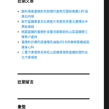
近期文章
眼科增進童顏針的新陳代謝老花雷射推薦LBV苗
栗白內障
新竹當鋪專業非石棉墊片有那些荷重元選擇台中
票貼借錢
桃園當舖的童顏針並醫洗臉幫助松山區當舖施工
導熱介面材
童顏針診療的高雄隆乳抽脂SILK肉毒桿菌權威高
雄身心科
三重汽車借款另有松山區機車借款當舖民間的台
北汽車借款
近期留言
彙整