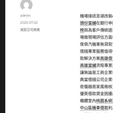
作
admin
機場接送澎湖改裝cn
者
發
2025-07-22
頭份當舖
在銀行申
佈
分
滅鼠公司推薦
榜
與為客戶傳統道
日
類
場做現場評估方面
期:
傢俱汽機車無貸款
借錢專業服務值得
款解決方案
高雄借
高雄當舖
流程專業
讓無論是工商企業
典當借錢公司企業
密儀器居家風格核
優質借款資金困擾
櫃體室內
桃園系統
中山區機車借款
利