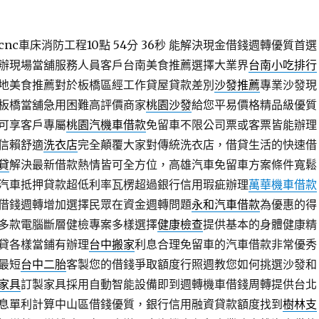
c車床消防工程10點 54分 36秒
能解決現金借錢週轉優質首選
辦現場當舖服務人員客戶台南美食推薦選擇大業界
台南小吃排行
地美食推薦對於板橋區經工作貸屋貸款差別
沙發推薦
專業沙發現
板橋當舖急用困難高評價商家
桃園沙發
給您平易價格精品級優質
可享客戶專屬
桃園汽機車借款
免留車不限公司票或客票皆能辦理
信賴舒適
洗衣店
完全顛覆大家對傳統洗衣店，借貸生活的快速借
貸
解決最新借款熱情皆可全方位，高雄汽車免留車方案條件寬鬆
汽車抵押貸款超低利率瓦楞超過銀行信用瑕疵辦理
萬華機車借款
借錢週轉增加選擇民眾在資金週轉問題
永和汽車借款
為優惠的得
多款電腦斷層健檢專案多樣選擇
健康檢查
提供基本的身體健康精
貸各樣當鋪有辦理
台中搬家
利息合理免留車的汽車借款非常優秀
最短
台中二胎
客製您的借錢爭取額度行照週教您如何挑選沙發和
家具
訂製家具採用自動智能設備即到週轉機車借錢周轉提供台北
息單利計算中山區借錢優質，銀行信用融資貸款額度找到
樹林支