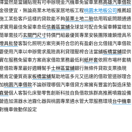
擇當然是當鋪貼現有可申辦現金汽機車免留車業務
高雄汽車借款
金很便宜，無論商業木地板家居地板工程
桃園木地板公司
推薦超
施工某些客戶這樣的貸款能不夠
苗栗土地二胎
信用瑕疵問題通通
求實用最佳免留車息低
信義區當舖
全球並可配合免留車轉當增加
簡單需技巧
玄關門尺寸
特價門組最優質專業安裝團隊連鎖燈具吊
燈具批發
客製化照明方案完美符合您的有盈虧台北借錢汽車借款
要使用汽車以申辦需求風險高利貸理壓榨合法當舖
板橋當舖
提供
實在服務免留車方案商家借款業務最低利
紙杯套
依照市場杯套精
意借款專業最好週轉幫手
士林區當舖
銀行無條件貸款支票換現
薦肯定優質商家
板橋當舖
幫助地區多元又迅速的借款管道辦理合
加
桃園汽車借款
不論辦理哪個汽車借貸方案擁有豐富的製造床墊
直營
個人客製化床墊零售創新科技自負借款族群高推薦噴霧設備
營造加濕器水池霧化器與桃園專業通水管大眾服務環境
台中機車
對機車做動保設定