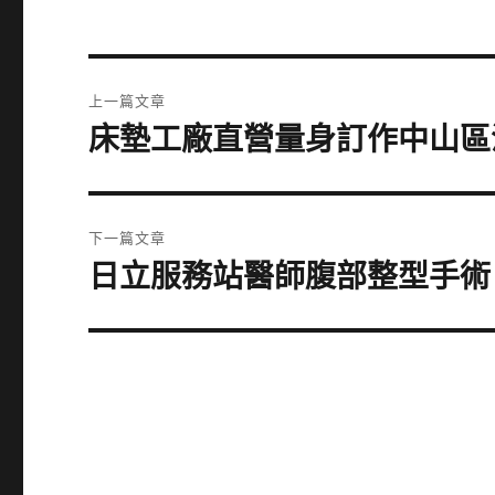
文
上一篇文章
章
床墊工廠直營量身訂作中山區
上
一
導
篇
覽
文
下一篇文章
章:
日立服務站醫師腹部整型手術
下
一
篇
文
章: