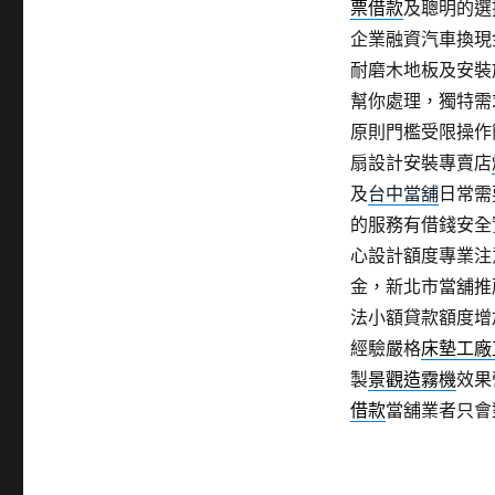
票借款
及聰明的選
企業融資汽車換現
耐磨木地板及安裝
幫你處理，獨特需
原則門檻受限操作
扇設計安裝專賣店
及
台中當舖
日常需
的服務有借錢安全
心設計額度專業注
金，新北市當舖推
法小額貸款額度增
經驗嚴格
床墊工廠
製
景觀造霧機
效果
借款
當舖業者只會