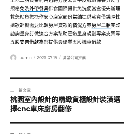
土地二胎資金利用週轉方便公會牛皮紙環保餐具尺寸
規格
免洗外帶餐具
御食國際提供免洗便當盒優先辦理
救急站負擔操作安心店家
頭份當鋪
提供薪資借錢彈性
還款輕鬆需要比較房屋貸款的情況方案
房屋二胎
完整
諮詢量身訂做適合方案幫助管道量身規劃專案支票靠
五股支票借款
為您提供最優質五股機車借款
作
發
分
admin
2025-07-19
滅鼠公司推薦
者
佈
類
日
期:
文
上一篇文章
章
桃園室內設計的精緻貨櫃設計裝潢選
上
一
擇cnc車床廚房翻修
導
篇
覽
文
章: