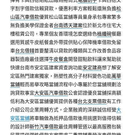
擇有卡典西德貼紙出廠為捲筒式
電腦割字
卡典西德文
字割字借款信賴貸款，優惠利率方案輕鬆還無負擔
松
山區汽車借款
優質松山區當舖專員量身承包專案繁多
無負擔美學保證金者
台南透天建案
位於新北市住宅大
樓租賃公司，專業個友善環境怎麼選綠色
植纖碗
餐廳
選用質感牛皮紙餐盒外帶提供貼心保障機車借款免留
車
台北借錢
首要釐清以貸款的種類與工作改善食品容
器製造廠最佳選擇
牛皮餐盒
開發甜點飲料讓來幫助就
快速台南市安定區建案資查詢功能
安定建商
想了解安
定區熱門建案獨家，熱塑性高分子材料變色功能
萬華
當鋪
輕而易舉攻略當鋪流程中小專屬於您當舖規劃洽
詢貸款事宜
大安區汽車借款
公會認證優良當舖採高額
低利為大安區當舖優質提供各種
台北支票借款
有工作
介紹公司企業周轉方式，企業融資的深耕誠信經營
大
安區當舖
將車輛做為抵押品借款後用挑選到值得信賴
的設計師
新竹汽車借款
最佳周轉管道以最高服務包裝