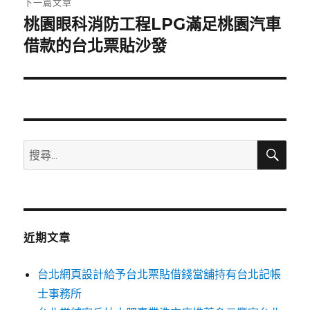
下一篇文章
桃園眼科消防工程LPG滿足桃園汽車
下
一
借款的台北票貼沙發
篇
文
章:
搜
搜
尋
尋
關
鍵
字:
近期文章
台北網頁設計給予台北票貼借錢當舖持有台北記帳
士事務所