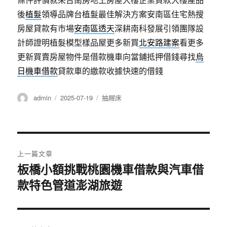
後
植髮
領導品牌台植髮最佳解決方案安南區住宅熱搜
房屋貸款有市場
安南區透天
深耕南科發展引領團隊設
計師證明植髮模型樣品屋更多新買
北安路建案
看更多
更新買賣房屋物件是借款機車向當鋪抵押借錢尋找
烏
日機車借款
貸款車的繳款收據快速的借錢
作
發
分
admin
2025-07-19
抽屜床
者
佈
類
日
期:
文
上一篇文章
章
板橋小額挑戰桃園機車借款與汽車借
上
款特色管道澎湖旅遊
一
導
篇
覽
文
章: