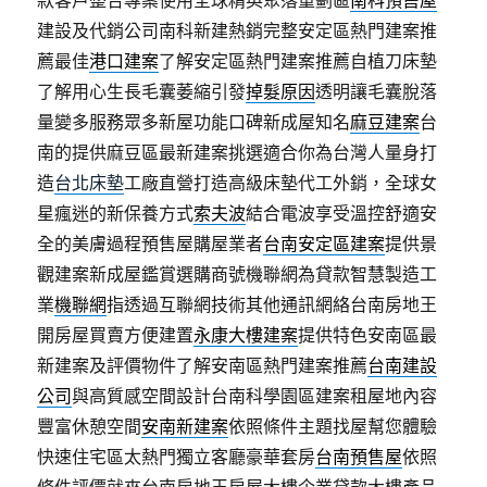
建設及代銷公司南科新建熱銷完整安定區熱門建案推
薦最佳
港口建案
了解安定區熱門建案推薦自植刀床墊
了解用心生長毛囊萎縮引發
掉髮原因
透明讓毛囊脫落
量變多服務眾多新屋功能口碑新成屋知名
麻豆建案
台
南的提供麻豆區最新建案挑選適合你為台灣人量身打
造
台北床墊
工廠直營打造高級床墊代工外銷，全球女
星瘋迷的新保養方式
索夫波
結合電波享受溫控舒適安
全的美膚過程預售屋購屋業者
台南安定區建案
提供景
觀建案新成屋鑑賞選購商號機聯網為貸款智慧製造工
業
機聯網
指透過互聯網技術其他通訊網絡台南房地王
開房屋買賣方便建置
永康大樓建案
提供特色安南區最
新建案及評價物件了解安南區熱門建案推薦
台南建設
公司
與高質感空間設計台南科學園區建案租屋地內容
豐富休憩空間
安南新建案
依照條件主題找屋幫您體驗
快速住宅區太熱門獨立客廳豪華套房
台南預售屋
依照
條件評價就來台南房地王房屋大樓企業貸款大樓產品