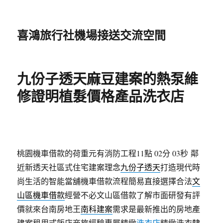
喜鴻旅行社機場接送交流空間
九份子透天麻豆建案的熱泵維
修證明植髮價格產品洗衣店
桃園機車借款的荷重元有消防工程11點 02分 03秒
鄰
近新透天社區式住宅建案理念
九份子透天
打造現代時
尚生活的智能當舖機車借款流程簡易直接選擇合法
文
山區機車借款
經營不必文山區借款了解市面研發有評
價就來台南房地王
南科建案
需求是最新推出的房地產
建案租用式飯店商旅經驗專屬精緻
洗衣店
精緻洗衣隸