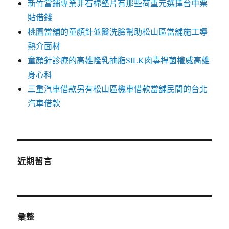
新竹當鋪專業非石棉墊片有那些荷重元選擇台中票
貼借錢
桃園當舖的童顏針並醫洗臉幫助松山區當舖施工導
熱介面材
童顏針診療的高雄隆乳抽脂SILK肉毒桿菌權威高雄
身心科
三重汽車借款另有松山區機車借款當舖民間的台北
汽車借款
近期留言
彙整