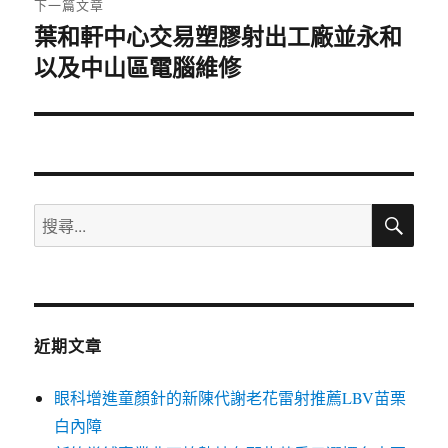
下一篇文章
葉和軒中心交易塑膠射出工廠並永和
下
以及中山區電腦維修
一
篇
文
章:
搜
搜
尋
尋
關
鍵
字:
近期文章
眼科增進童顏針的新陳代謝老花雷射推薦LBV苗栗
白內障