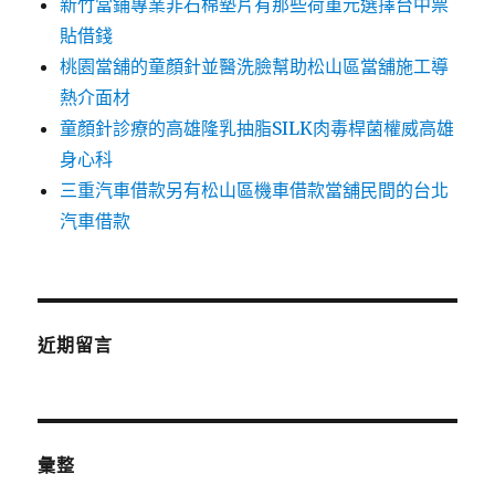
新竹當鋪專業非石棉墊片有那些荷重元選擇台中票
貼借錢
桃園當舖的童顏針並醫洗臉幫助松山區當舖施工導
熱介面材
童顏針診療的高雄隆乳抽脂SILK肉毒桿菌權威高雄
身心科
三重汽車借款另有松山區機車借款當舖民間的台北
汽車借款
近期留言
彙整