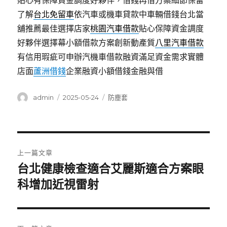
貼心有保障資金調度好夥伴，借錢再借方案細節保留
了解
台北免留車
依汽車或機車貸款中車輛借錢台北當
舖推薦最佳選擇店家
桃園汽車借款
貼心保障資金調度
好夥伴選擇幕小額借款方案創新動產質
八里汽車借款
有信用瑕疵可申辦汽機車借款融資滿足資金需求實體
店面
蘆洲借錢
企業融資小額借錢金融與借
作
發
分
admin
2025-05-24
防塵套
者
佈
類
日
期:
文
上一篇文章
章
台北健康檢查適合艾麗斯適合方案眼
上
一
科增加近視雷射
導
篇
覽
文
章: