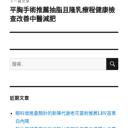
下一篇文章
平胸手術推薦抽脂且隆乳療程健康檢
下
一
查改善中醫減肥
篇
文
章:
搜
搜
尋
尋
關
鍵
字:
近期文章
眼科增進童顏針的新陳代謝老花雷射推薦LBV苗栗
白內障