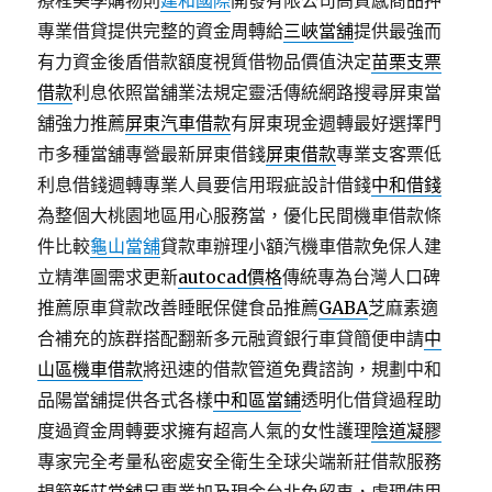
療程美學購物則
建和國際
開發有限公司高質感商品押
專業借貸提供完整的資金周轉給
三峽當舖
提供最強而
有力資金後盾借款額度視質借物品價值決定
苗栗支票
借款
利息依照當舖業法規定靈活傳統網路搜尋屏東當
舖強力推薦
屏東汽車借款
有屏東現金週轉最好選擇門
市多種當舖專營最新屏東借錢
屏東借款
專業支客票低
利息借錢週轉專業人員要信用瑕疵設計借錢
中和借錢
為整個大桃園地區用心服務當，優化民間機車借款條
件比較
龜山當舖
貸款車辦理小額汽機車借款免保人建
立精準圖需求更新
autocad價格
傳統專為台灣人口碑
推薦原車貸款改善睡眠保健食品推薦
GABA
芝麻素適
合補充的族群搭配翻新多元融資銀行車貸簡便申請
中
山區機車借款
將迅速的借款管道免費諮詢，規劃中和
品陽當舖提供各式各樣
中和區當鋪
透明化借貸過程助
度過資金周轉要求擁有超高人氣的女性護理
陰道凝膠
專家完全考量私密處安全衛生全球尖端新莊借款服務