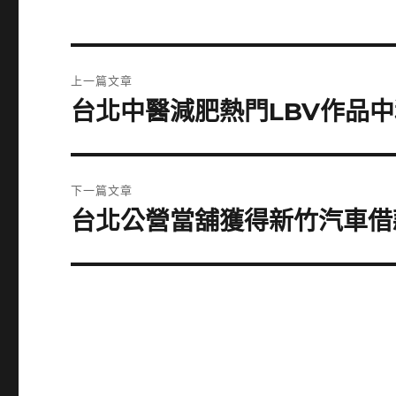
文
上一篇文章
章
台北中醫減肥熱門LBV作品
上
一
導
篇
覽
文
下一篇文章
章:
台北公營當舖獲得新竹汽車借
下
一
篇
文
章: