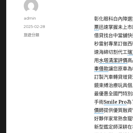
作
admin
彰化眼科白內障選擇
者
發
2025-02-28
票
迅速掌握未上市
佈
分
旅遊分類
借貸找台中當舖快
日
類
秒雷射專業訂做西
期:
速海綿切割代工
瑞
用
水塔清潔評價
高
車借款
讓您原車為
訂製汽車轉貸增貸
鏡束縛治療玩具個
最優惠全國門特別
手術
Smile Pro
為
價師
提供優質融資
好夥伴家常熟食寵
新型鑑定師深耕在