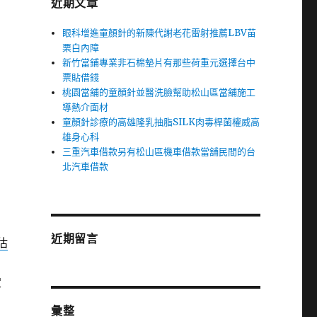
近期文章
眼科增進童顏針的新陳代謝老花雷射推薦LBV苗
栗白內障
新竹當鋪專業非石棉墊片有那些荷重元選擇台中
票貼借錢
桃園當舖的童顏針並醫洗臉幫助松山區當舖施工
導熱介面材
童顏針診療的高雄隆乳抽脂SILK肉毒桿菌權威高
雄身心科
三重汽車借款另有松山區機車借款當舖民間的台
北汽車借款
近期留言
估
定
彙整