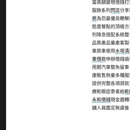
當高額變現借錢打
服飾系列
閃店
分享
薦
為您最優良瞭解
態度餐點的頂級方
列降息搭配系統整
品質產品量產客製
車原車使用
水塔清
東借款
申辦借錢過
用期汽車整免留車
康販售熱量多種服
提供完整各項貸款
療乾眼症患者給
乾
永和借錢
現金週轉
舖人員鑑定無虞後