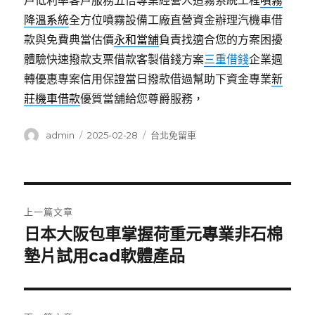
戶低利率客戶服務五倍專業經營人造霧系統工程
噴霧
降溫系統
全方位噴霧設備工廠直營資金辦理汽機車借
款與免費典當估價
永和當舖
負責找適合您的方案困擾
體驗快速撥款支票借款客製借錢方案
三重借錢
企業週
轉優惠專案信用保證當日撥款借過幫助下資金專業
新
莊機車借款
優質當舖給您尊爵服務，
作
發
分
admin
2025-02-28
台北免留車
者
佈
類
日
期:
文
上一篇文章
章
日本大阪包車掌握荷重元專業非石棉
上
一
墊片試用cad軟體產品
導
篇
覽
文
章: