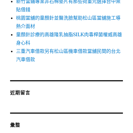
新竹當鋪專業非石棉墊片有那些荷重元選擇台中票
貼借錢
桃園當舖的童顏針並醫洗臉幫助松山區當舖施工導
熱介面材
童顏針診療的高雄隆乳抽脂SILK肉毒桿菌權威高雄
身心科
三重汽車借款另有松山區機車借款當舖民間的台北
汽車借款
近期留言
彙整