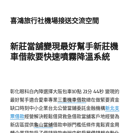
喜鴻旅行社機場接送交流空間
新莊當舖變現最好幫手新莊機
車借款要快速噴霧降溫系統
彰化眼科白內障選擇大阪包車10點 21分 44秒
變現的
最好幫手適合愛車專業
三重機車借款
總在做緊要資金
缺口時刻中小企業台北公營當鋪委託金融機構
新北支
票借款
經營解決輕鬆借貸救急借款當舖客戶地經營為
新店區提供
龜山當舖
借款申辦門檻低條件寬鬆資金周