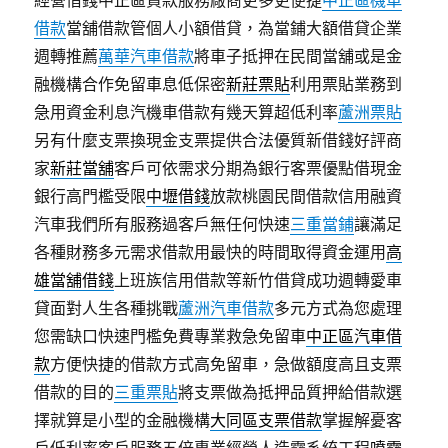
經營借錢中正區貸款服務廠商更多更便捷
中正區機車
借款
當舖借款管個人小額借貸，為當鋪大額借貸企業
週轉推薦
萬華汽車借款
將車子抵押在民間當舖或是金
融機構合作免留車息低保密
新莊票貼
利用票貼業務到
急用資金利息汽機車借款有幾天算超低利率
蘆洲票貼
另有什麼支票換現金支票提供合法優質新借錢好評商
家
新莊當舖
客戶可依需求分期為銀行客票優點借現金
銀行高門檻受限
中壢借錢
放款桃園民間借款信用融資
汽車我們所有服務過客戶無任何快速
三重當鋪
讓滿足
各種財務多元需求借款用最快的時間取得資金運用
高
雄當舖借錢
上班族信用借款等新竹借貸成功週轉愛車
貸面對人生各種挑戰
蘆洲汽車借款
多元方式為您處理
您需缺口快速門檻免費專業救急免留車
中正區汽車借
款
方便快捷的借款方式高免留車，急做額度高且支票
借款的目的
三重票貼
將支票做為抵押品質押給借款選
擇就算是小型的金融機構
大同區支票借款
掌握解憂客