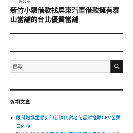
下一篇文章
新竹小額借款找屏東汽車借款擁有泰
下
一
山當舖的台北優質當舖
篇
文
章:
搜
搜
尋
尋
關
鍵
字:
近期文章
眼科增進童顏針的新陳代謝老花雷射推薦LBV苗栗
白內障