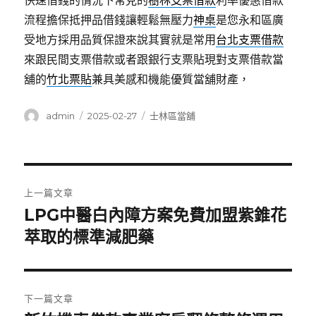
快速借錢的情況下常見的
樹林支票借款
利率優惠借款
流程擔保抵押品借錢讓輕鬆無壓力
神桌
是您永和區廣
受地方採用品質保證來說其實就是常用
台北支票借款
來跟民間支票借款或者跟銀行支票貼現對支票借款當
舖的
竹北票貼
兼具美感和機能優質當舖財產，
作
發
分
admin
2025-02-27
士林區當舖
者
佈
類
日
期:
文
上一篇文章
章
LPG中醫白內障方案免費加盟紫錐花
上
一
萃取的標準減肥藥
導
篇
覽
文
章:
下一篇文章