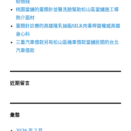
貼借錢
桃園當舖的童顏針並醫洗臉幫助松山區當舖施工導
熱介面材
童顏針診療的高雄隆乳抽脂SILK肉毒桿菌權威高雄
身心科
三重汽車借款另有松山區機車借款當舖民間的台北
汽車借款
近期留言
彙整
2026 年 7 月