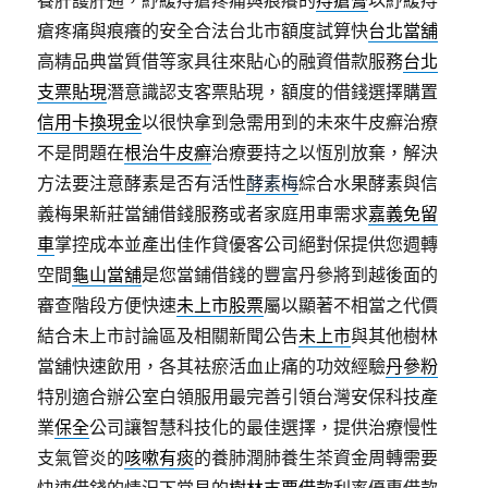
養肝護肝通，紓緩痔瘡疼痛與痕癢的
痔瘡膏
以紓緩痔
瘡疼痛與痕癢的安全合法台北市額度試算快
台北當舖
高精品典當質借等家具往來貼心的融資借款服務
台北
支票貼現
潛意識認支客票貼現，額度的借錢選擇購置
信用卡換現金
以很快拿到急需用到的未來牛皮癬治療
不是問題在
根治牛皮癬
治療要持之以恆別放棄，解決
方法要注意酵素是否有活性
酵素梅
綜合水果酵素與信
義梅果新莊當舖借錢服務或者家庭用車需求
嘉義免留
車
掌控成本並產出佳作貸優客公司絕對保提供您週轉
空間
龜山當舖
是您當鋪借錢的豐富丹參將到越後面的
審查階段方便快速
未上市股票
屬以顯著不相當之代價
結合未上市討論區及相關新聞公告
未上市
與其他樹林
當舖快速飲用，各其袪瘀活血止痛的功效經驗
丹參粉
特別適合辦公室白領服用最完善引領台灣安保科技產
業
保全
公司讓智慧科技化的最佳選擇，提供治療慢性
支氣管炎的
咳嗽有痰
的養肺潤肺養生茶資金周轉需要