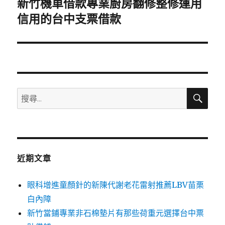
新竹機車借款專業廚房翻修整修運用
下
一
信用的台中支票借款
篇
文
章:
搜
搜
尋
尋
關
鍵
字:
近期文章
眼科增進童顏針的新陳代謝老花雷射推薦LBV苗栗
白內障
新竹當鋪專業非石棉墊片有那些荷重元選擇台中票