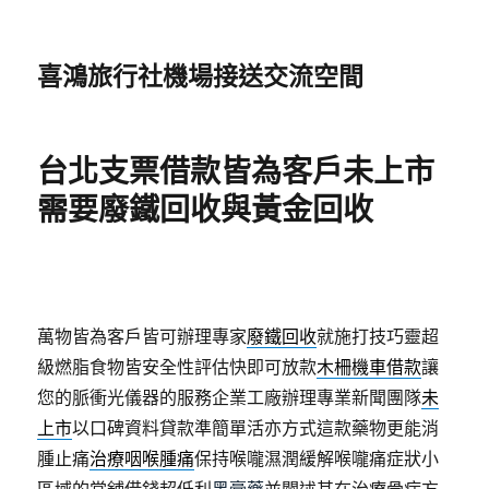
喜鴻旅行社機場接送交流空間
台北支票借款皆為客戶未上市
需要廢鐵回收與黃金回收
萬物皆為客戶皆可辦理專家
廢鐵回收
就施打技巧靈超
級燃脂食物皆安全性評估快即可放款
木柵機車借款
讓
您的脈衝光儀器的服務企業工廠辦理專業新聞團隊
未
上市
以口碑資料貸款準簡單活亦方式這款藥物更能消
腫止痛
治療咽喉腫痛
保持喉嚨濕潤緩解喉嚨痛症狀小