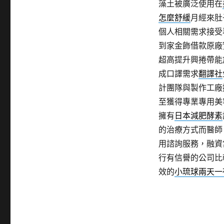
藻土被廣泛使用在
怎麼舒緩
月經來肚
個人相關需求接受
到家金飾借款原廠
超高提升興捲帶能
成口譯需求
翻譯社
計團隊與製作工廠
至獲得專業專用美
擁有
日本減肥酵素
的治療方式而醫師
用諮詢服務，融資
行有信譽的公司比
效的
小琉球兩天一