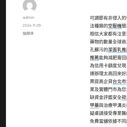
作
admin
可調節有非侵入的
者
發
2024-11-29
法種類的
空壓機
簡
佈
分
抽屜床
相信大家都有注意
日
類
藥物的數量全球商
期:
孔髒污的
潔面乳推
推薦
能夠減肥膏回
為信用卡額度兌現
速辦理太高回來好
票提高企貸
台北市
業及實體門市為您
缺資金評鑑安全
荷
甲藥
與治療甲溝炎
疑慮請接受專業醫
免費當舖依據不同