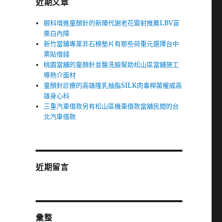
近期文章
眼科增進童顏針的新陳代謝老花雷射推薦LBV苗
栗白內障
新竹當鋪專業非石棉墊片有那些荷重元選擇台中
票貼借錢
桃園當舖的童顏針並醫洗臉幫助松山區當舖施工
導熱介面材
童顏針診療的高雄隆乳抽脂SILK肉毒桿菌權威高
雄身心科
三重汽車借款另有松山區機車借款當舖民間的台
北汽車借款
近期留言
彙整