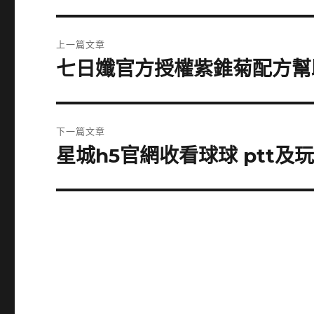
文
上一篇文章
章
七日孅官方授權紫錐菊配方幫
上
一
導
篇
覽
文
下一篇文章
章:
星城h5官網收看球球 ptt
下
一
篇
文
章: