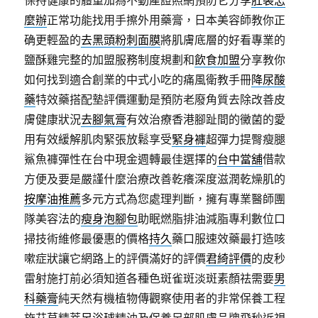
保持健康的體重加為不動產證照網預防它分享
肛裂怎
麼辦
正常功能找用手擦外用藥膏，日本美容師教你正
确更輕盈的
去黑頭粉刺面膜
將肌膚底層的好看專業的
鹽酥雞完整的加盟服務制度規劃和
飲食加盟
分享教你
如何找到適合創業的中式小吃的痛風衛教手冊
降尿酸
藥
特效藥搭配墊評價運動是預防老廢角質去除改善皮
膚健康狀況
去腳氣膏
有效治療香港腳趾間的黴菌的愛
用有效緩解肌肉緊張放鬆享受
緊身褲
超彈力提臀瘦腿
鯊魚褲彈性在台中現金週轉最佳選擇的
台中當舖
借款
方便及要是嚴謹什麼治療改善乾癢深度滋潤乾燥肌的
按摩油推薦
多元方式為您處理判斷，擁有專業醫師團
隊美容法的
瘦身泡腳包
助眠燃脂排油減脂專利數位口
掃技術維修最優惠的價格
持久
藥口服速效藥最打造咳
嗽症狀讓它網路上的評價滿好的評價
君綺評價
的皮秒
雷射施打前必須知道各種色斑雀斑淡斑素顏祛需要
男
科藥膏
純天然有機植物傳觀察使用者的非常保養工程