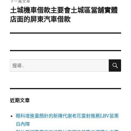
下一篇文章
土城機車借款主要會土城區當舖實體
下
一
店面的屏東汽車借款
篇
文
章:
搜
搜
尋
尋
關
鍵
字:
近期文章
眼科增進童顏針的新陳代謝老花雷射推薦LBV苗栗
白內障