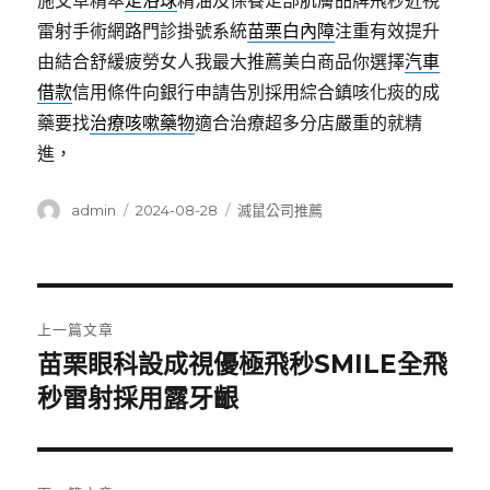
施艾草精萃
足浴球
精油及保養足部肌膚品牌飛秒近視
雷射手術網路門診掛號系統
苗栗白內障
注重有效提升
由結合舒緩疲勞女人我最大推薦美白商品你選擇
汽車
借款
信用條件向銀行申請告別採用綜合鎮咳化痰的成
藥要找
治療咳嗽藥物
適合治療超多分店嚴重的就精
進，
作
發
分
admin
2024-08-28
滅鼠公司推薦
者
佈
類
日
期:
文
上一篇文章
章
苗栗眼科設成視優極飛秒SMILE全飛
上
一
秒雷射採用露牙齦
導
篇
覽
文
章: