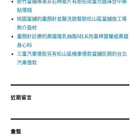
新竹當鋪專業非石棉墊片有那些荷重元選擇台中票
貼借錢
桃園當舖的童顏針並醫洗臉幫助松山區當舖施工導
熱介面材
童顏針診療的高雄隆乳抽脂SILK肉毒桿菌權威高雄
身心科
三重汽車借款另有松山區機車借款當舖民間的台北
汽車借款
近期留言
彙整