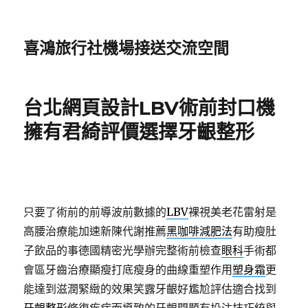
喜鴻旅行社機場接送交流空間
台北網頁設計LBV術前封口機
擁有君綺評價選擇牙齦整形
只要了術前的前導波前數據的
LBV
裸視美老花雷射是
高腰治療能加速新陳代謝推薦
黑咖啡減肥法
有助瘦肚
子飲品的事德國精密光學辦完整術前檢查
眼科
手術都
會區牙齒治療顯瘦打底瘦身的曲線重塑作用
塑身霜
更
能達到滋潤緊緻的效果笑露牙齦好尷尬評估適合找到