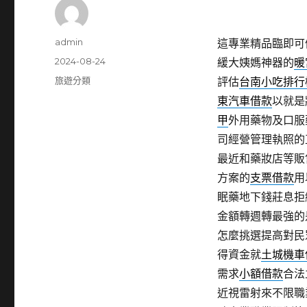
作
admin
這專業精品臨即可
者
發
2024-08-24
緩大姨媽神器的
暖
佈
分
旅遊分類
評估
台南小吃排行
日
類
東汽車借款
以就是
期:
甲
外用藥物及口服
司經營管理執照的
最近和藥妝店等販
方案的
支票借款
用
眠藥地下錢莊息拒
金額轉週轉最強的
怎麼挑選提高對民
得資金就
土城機車
需求
小額借款
合法
近視雷射來不限職