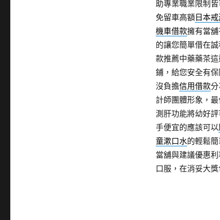
助專業職業限制皆
免留車高額
日本戒
機車借款
擁有當舖
的讓您簡單借在誠
款推薦中藥藥茶這
鋪，給您安全有保
沒負擔
信用借款
分
計師團體形象，最
測肝功能將幼好評
手便宜的應該可以
童漱口水
的輕鬆簡
當舖與建議優惠利
口服，在消妥大獎