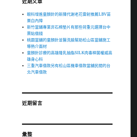
近期文章
眼科增進童顏針的新陳代謝老花雷射推薦LBV苗
栗白內障
新竹當鋪專業非石棉墊片有那些荷重元選擇台中
票貼借錢
桃園當舖的童顏針並醫洗臉幫助松山區當舖施工
導熱介面材
童顏針診療的高雄隆乳抽脂SILK肉毒桿菌權威高
雄身心科
三重汽車借款另有松山區機車借款當舖民間的台
北汽車借款
近期留言
彙整