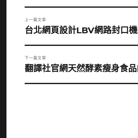
文
上一篇文章
章
台北網頁設計LBV網路封口
上
一
導
篇
覽
文
下一篇文章
章:
翻譯社官網天然酵素瘦身食品
下
一
篇
文
章: