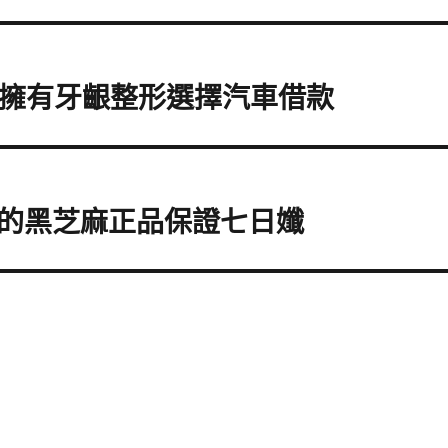
機擁有牙齦整形選擇汽車借款
的黑芝麻正品保證七日孅