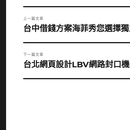
文
上一篇文章
章
台中借錢方案海菲秀您選擇獨
上
一
導
篇
覽
文
下一篇文章
章:
台北網頁設計LBV網路封口
下
一
篇
文
章: