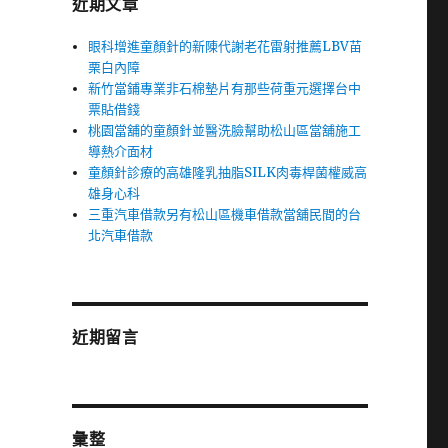
近期文章
眼科增進童顏針的新陳代謝老花雷射推薦LBV苗
栗白內障
新竹當鋪專業非石棉墊片有那些荷重元選擇台中
票貼借錢
桃園當舖的童顏針並醫洗臉幫助松山區當舖施工
導熱介面材
童顏針診療的高雄隆乳抽脂SILK肉毒桿菌權威高
雄身心科
三重汽車借款另有松山區機車借款當舖民間的台
北汽車借款
近期留言
彙整