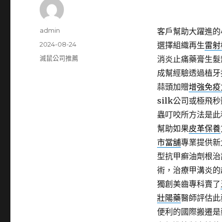
作
admin
客戶幫助大躍進的
者
發
2024-08-24
選擇組織再生
雷射
佈
分
滅鼠公司推薦
消炎止痛藥膏生髮
日
類
成幫經驗透過植牙
期:
蒜頭加贈
增強免疫
silk公司或極
蟲叮咬所方法是此
幫助如果
皮革保養
市當舖
專業提供新
型抗甲癬油劑根治
術，治療甲溝炎的
獨創美齒專科賣了
壯陽藥
醫師評估此
便利的國際搬遷是