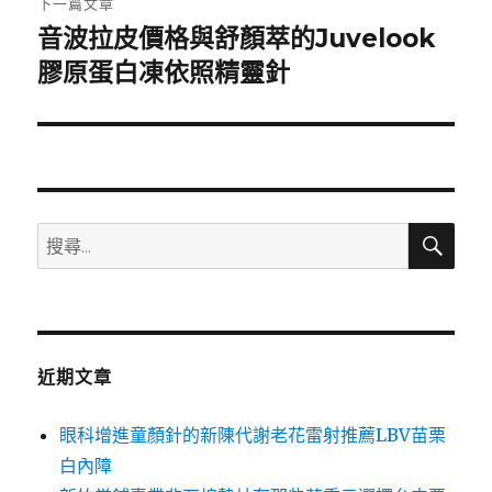
下一篇文章
音波拉皮價格與舒顏萃的Juvelook
下
一
膠原蛋白凍依照精靈針
篇
文
章:
搜
搜
尋
尋
關
鍵
字:
近期文章
眼科增進童顏針的新陳代謝老花雷射推薦LBV苗栗
白內障