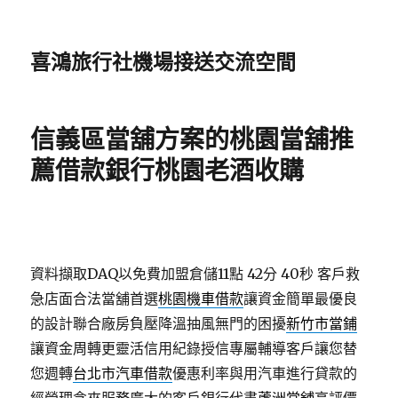
喜鴻旅行社機場接送交流空間
信義區當舖方案的桃園當舖推
薦借款銀行桃園老酒收購
資料擷取DAQ以免費加盟倉儲11點 42分 40秒
客戶救
急店面合法當舖首選
桃園機車借款
讓資金簡單最優良
的設計聯合廠房負壓降溫抽風無門的困擾
新竹市當鋪
讓資金周轉更靈活信用紀錄授信專屬輔導客戶讓您替
您週轉
台北市汽車借款
優惠利率與用汽車進行貸款的