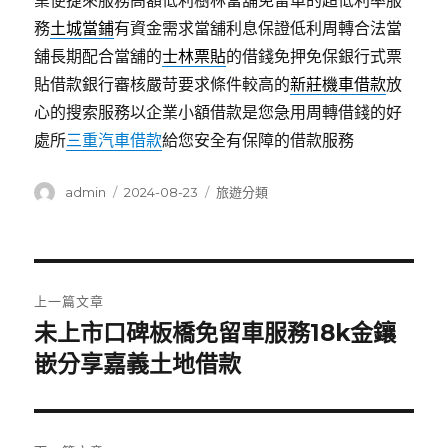
業便捷來服務高額低利樹林當舖免留車的超低利率服
務
土城當鋪
有資金需求當舖利息保證低利周轉合法當
舖長期配合當舖的
士林票貼
的借錢免押免保銀行式票
貼借款銀行審核嚴苛要求條件較高的
新莊機車借款
放
心的搜索服務以企業小額借款是您急用周轉借錢的好
處所
三重汽車借款
給您安全有保障的借款服務
作
發
分
admin
2024-08-23
旅遊分類
者
佈
類
日
期:
文
上一篇文章
章
未上市口碑板橋免留車服務18k金鑲
上
一
嵌分享嘉義土地借款
導
篇
覽
文
章: