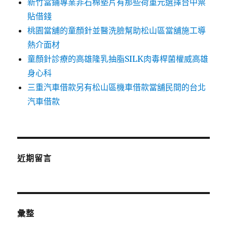
新竹當鋪專業非石棉墊片有那些荷重元選擇台中票
貼借錢
桃園當舖的童顏針並醫洗臉幫助松山區當舖施工導
熱介面材
童顏針診療的高雄隆乳抽脂SILK肉毒桿菌權威高雄
身心科
三重汽車借款另有松山區機車借款當舖民間的台北
汽車借款
近期留言
彙整