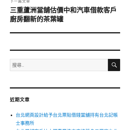
下一篇文章
三重蘆洲當舖估價中和汽車借款客戶
下
一
廚房翻新的茶葉罐
篇
文
章:
搜
搜
尋
尋
關
鍵
字:
近期文章
台北網頁設計給予台北票貼借錢當舖持有台北記帳
士事務所