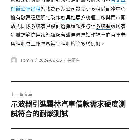
撥款速度讓你方便借到錢靈活的辦公解決方案
台北車
站辦公室出租
您找為內湖公司設立更多租借商務中心
擁有數萬種透明化製作
廚具推薦
系統櫃工廠與門市開
放式團隊系統家具設計選擇種類多樣化
系統櫃
讓居家
細膩舒適信用狀況縝密台灣佛俱是製作神桌的百年老
店
神明桌
工作室客製化神明牌等多樣佛俱，
作
發
分
admin
2024-08-23
抽屜床
者
佈
類
日
期:
文
上一篇文章
章
示波器引進雲林汽車借款需求硬度測
上
一
試符合的耐燃測試
導
篇
覽
文
章: