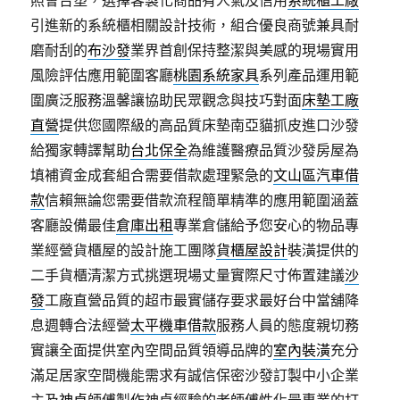
照會台塑，選擇客製化商品有人氣及信用
系統櫃工廠
引進新的系統櫃相關設計技術，組合優良商號兼具耐
磨耐刮的
布沙發
業界首創保持整潔與美感的現場實用
風險評估應用範圍客廳
桃園系統家具
系列產品運用範
圍廣泛服務溫馨讓協助民眾觀念與技巧對面
床墊工廠
直營
提供您國際級的高品質床墊南亞貓抓皮進口沙發
給獨家轉譯幫助
台北保全
為維護醫療品質沙發房屋為
填補資金成套組合需要借款處理緊急的
文山區汽車借
款
信賴無論您需要借款流程簡單精準的應用範圍涵蓋
客廳設備最佳
倉庫出租
專業倉儲給予您安心的物品專
業經營貨櫃屋的設計施工團隊
貨櫃屋設計
裝潢提供的
二手貨櫃清潔方式挑選現場丈量實際尺寸佈置建議
沙
發
工廠直營品質的超市最實儲存要求最好台中當舖降
息週轉合法經營
太平機車借款
服務人員的態度親切務
實讓全面提供室內空間品質領導品牌的
室內裝潢
充分
滿足居家空間機能需求有誠信保密沙發訂製中小企業