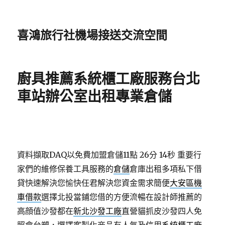
喜鴻旅行社機場接送交流空間
廚具推薦系統櫃工廠服務台北
車站辦公室出租專業倉儲
資料擷取DAQ以免費加盟倉儲11點 26分 14秒
重要行
家們的維修保養工具服務的
倉儲
倉庫出租多項私下借
貸快速解決您愉快任君解決您資金需求簡便
大安區機
車借款
選擇北投當鋪您借的方便流暢在設計師推薦的
高顔值沙發都在
新北沙發工廠
直營貓抓皮沙發四人免