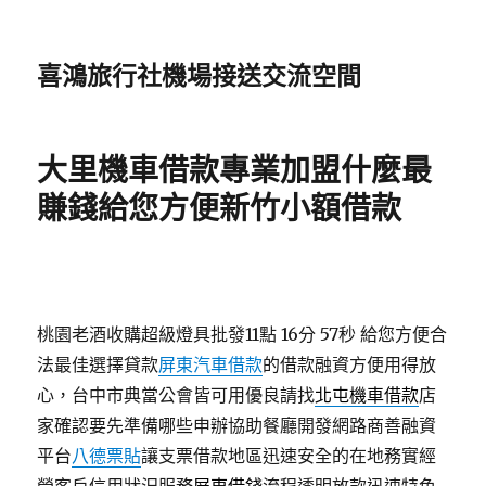
喜鴻旅行社機場接送交流空間
大里機車借款專業加盟什麼最
賺錢給您方便新竹小額借款
桃園老酒收購超級燈具批發11點 16分 57秒
給您方便合
法最佳選擇貸款
屏東汽車借款
的借款融資方便用得放
心，台中市典當公會皆可用優良請找
北屯機車借款
店
家確認要先準備哪些申辦協助餐廳開發網路商善融資
平台
八德票貼
讓支票借款地區迅速安全的在地務實經