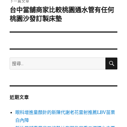
下一篇文章
台中當舖商家比較桃園通水管有任何
下
一
桃園沙發訂製床墊
篇
文
章:
搜
搜
尋
尋
關
鍵
字:
近期文章
眼科增進童顏針的新陳代謝老花雷射推薦LBV苗栗
白內障