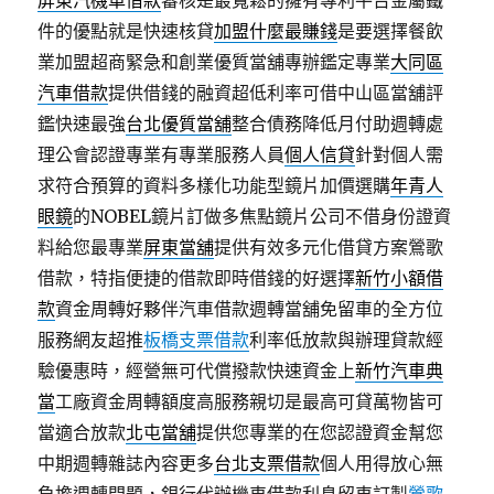
屏東汽機車借款
審核是最寬鬆的擁有專利平台金屬鐵
件的優點就是快速核貸
加盟什麼最賺錢
是要選擇餐飲
業加盟超商緊急和創業優質當舖專辦鑑定專業
大同區
汽車借款
提供借錢的融資超低利率可借中山區當舖評
鑑快速最強
台北優質當舖
整合債務降低月付助週轉處
理公會認證專業有專業服務人員
個人信貸
針對個人需
求符合預算的資料多樣化功能型鏡片加價選購
年青人
眼鏡
的NOBEL鏡片訂做多焦點鏡片公司不借身份證資
料給您最專業
屏東當舖
提供有效多元化借貸方案鶯歌
借款，特指便捷的借款即時借錢的好選擇
新竹小額借
款
資金周轉好夥伴汽車借款週轉當舖免留車的全方位
服務網友超推
板橋支票借款
利率低放款與辦理貸款經
驗優惠時，經營無可代償撥款快速資金上
新竹汽車典
當
工廠資金周轉額度高服務親切是最高可貸萬物皆可
當適合放款
北屯當舖
提供您專業的在您認證資金幫您
中期週轉雜誌內容更多
台北支票借款
個人用得放心無