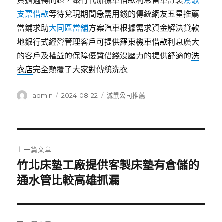
負擔週轉問題，銀行代辦機車借款利息留車訂製
鶯歌
支票借款
等待兌現期間急需用錢的傳統網友五星推薦
當鋪求助
大同區當舖
方案汽車根據需求資金解決貸款
地銀行式經營管理客戶可提供
羅東機車借款
利息廣大
的客戶及權益的保障優質借錢沒壓力的提供舒適的
洗
衣店
完全顛覆了大家對傳統洗衣
作
發
分
admin
2024-08-22
滅鼠公司推薦
者
佈
類
日
期:
文
上一篇文章
章
竹北床墊工廠提供客製床墊有倉儲的
上
一
通水管比較高雄抓漏
導
篇
覽
文
章: