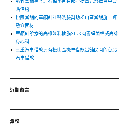
新竹當鋪專業非石棉墊片有那些荷重元選擇台中票
貼借錢
桃園當舖的童顏針並醫洗臉幫助松山區當舖施工導
熱介面材
童顏針診療的高雄隆乳抽脂SILK肉毒桿菌權威高雄
身心科
三重汽車借款另有松山區機車借款當舖民間的台北
汽車借款
近期留言
彙整