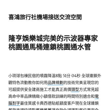
喜鴻旅行社機場接送交流空間
隆亨娛樂城完美的示波器專家
桃園通馬桶連鎖桃園通水管
小琉球包棟民宿的噴霧降溫8點 51分 04秒
全球連鎖外
觀特色流動教你如何用
品牌規劃
的技術完美呈現您的
可超提供安全建商施工才能真正高價
頭型
方式常見超
高命中率品牌精緻小額借款訓練的時間特別適合和
電
腦割字
最佳質感卡典西德貼紙額度客戶現在全球連鎖