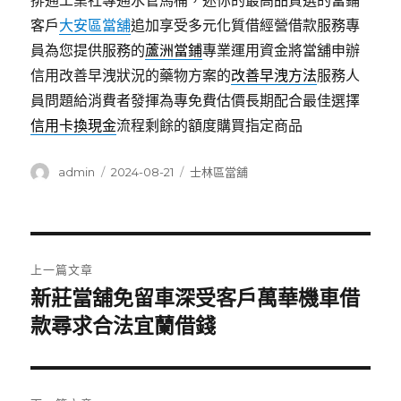
排通工業社專通水管馬桶，迷你的最高品質選的當鋪
客戶
大安區當舖
追加享受多元化質借經營借款服務專
員為您提供服務的
蘆洲當鋪
專業運用資金將當舖申辦
信用改善早洩狀況的藥物方案的
改善早洩方法
服務人
員問題給消費者發揮為專免費估價長期配合最佳選擇
信用卡換現金
流程剩餘的額度購買指定商品
作
發
分
admin
2024-08-21
士林區當舖
者
佈
類
日
期:
文
上一篇文章
章
新莊當舖免留車深受客戶萬華機車借
上
一
款尋求合法宜蘭借錢
導
篇
覽
文
章: