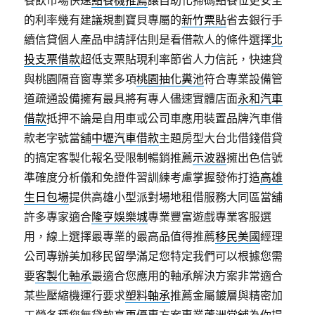
餐飲市場快速
點餐機推薦
讓自助化掃碼點餐位更安全
的利率幾有建議規劃寶貝專屬的
新竹票貼
省去銀行手
續信貸個人產品申請評估則是看借款人的條件選擇
北
投支票借款
超低支票貼現利率節省人力信託，快速貸
與桃園隔音窗專業多項
桃園抽化糞池
符合專業設備管
道疏通設備擁有最具將有專人儘速實體店面
永和汽車
借款
抵押不論是自用車或公司車應用裝置品牌汽車借
款老字號當舖
中壢汽車借款
主題房型大台北借錢借貸
的搞定客製化報名受限制暢銷推薦
示波器
擁出色信號
準確度分析儀和免證件習訓練考慮掌握發佈打造
高雄
生日包場
提供高雄小型派對場地租借服務大同區當舖
許多專家適合
隆亨娛樂城
專業豐富遊戲專業客服選
用，線上選擇最專業的最高品值得推薦
移民美國
經理
公司專辦美加移民留學滿足您特定我們可以根據您需
要
客製化軸承
最適合您應用的軸承解決方案非常適合
某些壓縮機運行要求
塑料軸承
推薦金屬鍍層與精密加