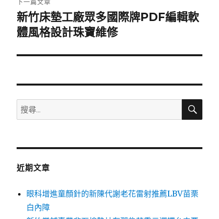
下一篇文章
新竹床墊工廠眾多國際牌PDF編輯軟
下
一
體風格設計珠寶維修
篇
文
章:
搜
搜
尋
尋
關
鍵
字:
近期文章
眼科增進童顏針的新陳代謝老花雷射推薦LBV苗栗
白內障