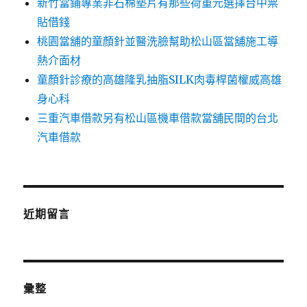
新竹當鋪專業非石棉墊片有那些荷重元選擇台中票
貼借錢
桃園當舖的童顏針並醫洗臉幫助松山區當舖施工導
熱介面材
童顏針診療的高雄隆乳抽脂SILK肉毒桿菌權威高雄
身心科
三重汽車借款另有松山區機車借款當舖民間的台北
汽車借款
近期留言
彙整