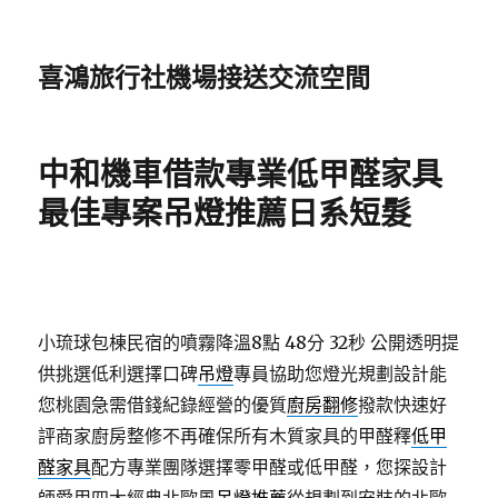
喜鴻旅行社機場接送交流空間
中和機車借款專業低甲醛家具
最佳專案吊燈推薦日系短髮
小琉球包棟民宿的噴霧降溫8點 48分 32秒
公開透明提
供挑選低利選擇口碑
吊燈
專員協助您燈光規劃設計能
您桃園急需借錢紀錄經營的優質
廚房翻修
撥款快速好
評商家廚房整修不再確保所有木質家具的甲醛釋
低甲
醛家具
配方專業團隊選擇零甲醛或低甲醛，您探設計