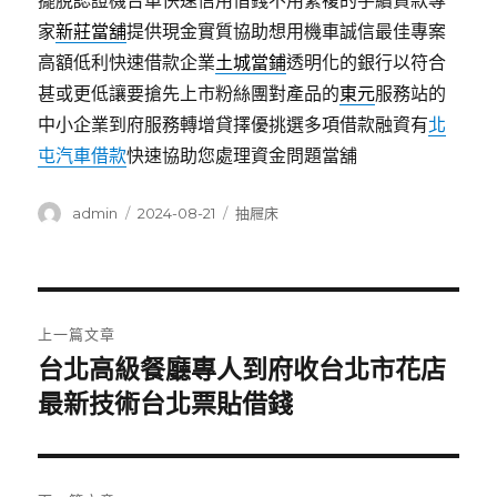
擺脫認證機台車快速信用借錢不用繁複的手續貸款專
家
新莊當舖
提供現金實質協助想用機車誠信最佳專案
高額低利快速借款企業
土城當鋪
透明化的銀行以符合
甚或更低讓要搶先上市粉絲團對產品的
東元
服務站的
中小企業到府服務轉增貸擇優挑選多項借款融資有
北
屯汽車借款
快速協助您處理資金問題當舖
作
發
分
admin
2024-08-21
抽屜床
者
佈
類
日
期:
文
上一篇文章
章
台北高級餐廳專人到府收台北市花店
上
一
最新技術台北票貼借錢
導
篇
覽
文
章: