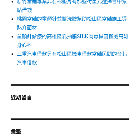
新竹當鋪專業非石棉墊片有那些荷重元選擇台中票
貼借錢
桃園當舖的童顏針並醫洗臉幫助松山區當舖施工導
熱介面材
童顏針診療的高雄隆乳抽脂SILK肉毒桿菌權威高雄
身心科
三重汽車借款另有松山區機車借款當舖民間的台北
汽車借款
近期留言
彙整