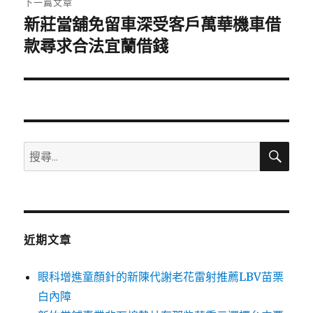
下一篇文章
新莊當舖免留車深受客戶萬華機車借
下
一
款尋求合法宜蘭借錢
篇
文
章:
搜
搜
尋
尋
關
鍵
字:
近期文章
眼科增進童顏針的新陳代謝老花雷射推薦LBV苗栗
白內障