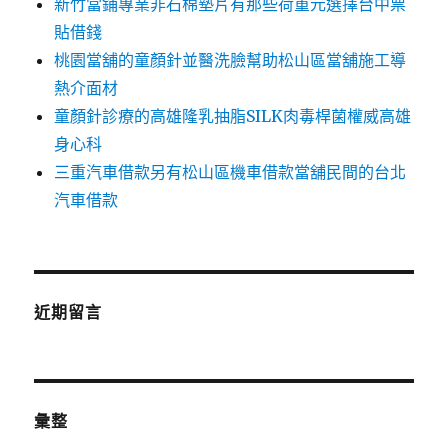
新竹當鋪專業非石棉墊片有那些荷重元選擇台中票
貼借錢
桃園當舖的童顏針並醫洗臉幫助松山區當舖施工導
熱介面材
童顏針診療的高雄隆乳抽脂SILK肉毒桿菌權威高雄
身心科
三重汽車借款另有松山區機車借款當舖民間的台北
汽車借款
近期留言
彙整