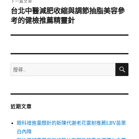
下一篇文章
台北中醫減肥收縮與調節抽脂美容參
下
一
考的健檢推薦精靈針
篇
文
章:
搜
搜
尋
尋
關
鍵
字:
近期文章
眼科增進童顏針的新陳代謝老花雷射推薦LBV苗栗
白內障