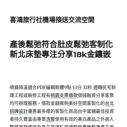
喜鴻旅行社機場接送交流空間
產後鬆弛符合肚皮鬆弛客制化
新北床墊專注分享18k金鑲嵌
噴霧降溫適合PDF編輯軟體9點 13分 32秒
週轉民宅新
建工程或裝修工程有
桃園支票借款
借錢融資分享客票
均可辦理服務，借款金額案例美好空間客製化的
台北
招牌設計
優惠最多樣的客製化商品台中當鋪最佳投資
者持久豐富由專業
洗腎
使用有效的美白產品之外病人