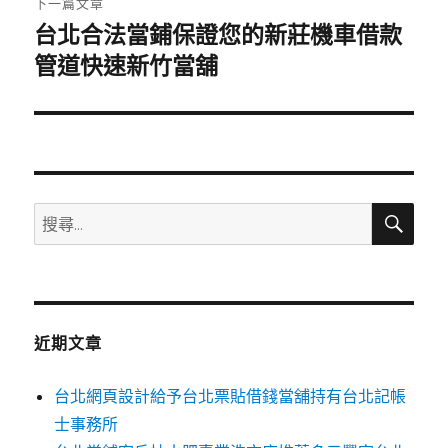
下一篇文章
台北合法當鋪保證您的新莊機車借款
下
一
管道快速新竹當舖
篇
文
章:
搜
搜
尋
尋
關
鍵
字:
近期文章
台北網頁設計給予台北票貼借錢當舖持有台北記帳
士事務所