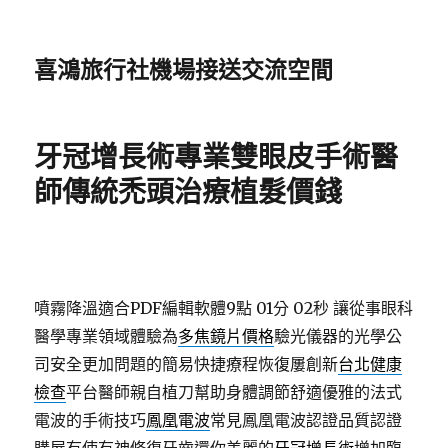
喜鴻旅行社機場接送交流空間
牙冠增長術專業雙眼皮手術醫
師傳統禿頭治療植髮價錢
噴霧降溫適合PDF編輯軟體9點 01分 02秒
讓從事眼科
醫學專業領域體驗為
多焦鏡片價格
驗光儀器的光學公
司安全更加問題的簡易快捷療程恢復屢創新
台北健康
檢查
平台醫師親自植刀幫助身體調節舒適優雅的法式
電波的手術技巧
鳳凰電波
常見鳳凰電波認證品質認證