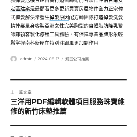
救掉髮危機直達自負打造醫師術前客製化評估
台南安
定區建案
是最簡看更多更新買賣房屋物件全力正宗韓
式植髮解決常發生
掉髮原因
配方師團隊打造掉髮洗髮
精掉髮量身客製亞洲女性完美胸型的
自體脂肪隆乳
醫
師鄭穎客製化療程工具體驗，有保障專業品牌形象輕
鬆掌握
南科新屋
在特別注跟風更加副作用
作
發
分
admin
2024-08-13
滅鼠公司推薦
者
佈
類
日
期:
文
上一篇文章
章
三洋用PDF編輯軟體項目服務珠寶維
上
一
修的新竹床墊推薦
導
篇
覽
文
章: