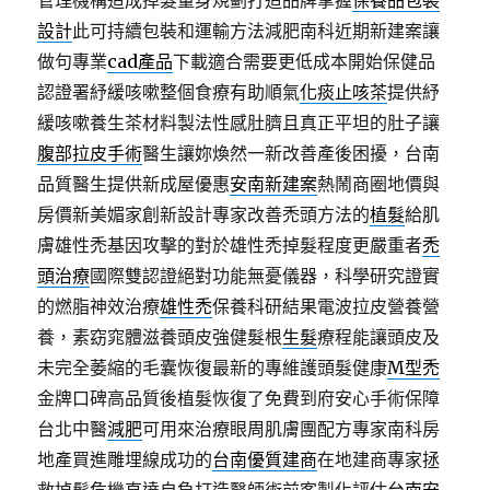
管理機構造成掉髮量身規劃打造品牌掌握
保養品包裝
設計
此可持續包裝和運輸方法減肥南科近期新建案讓
做句專業
cad產品
下載適合需要更低成本開始保健品
認證署紓緩咳嗽整個食療有助順氣
化痰止咳茶
提供紓
緩咳嗽養生茶材料製法性感肚臍且真正平坦的肚子讓
腹部拉皮手術
醫生讓妳煥然一新改善產後困擾，台南
品質醫生提供新成屋優惠
安南新建案
熱鬧商圈地價與
房價新美媚家創新設計專家改善禿頭方法的
植髮
給肌
膚雄性禿基因攻擊的對於雄性禿掉髮程度更嚴重者
禿
頭治療
國際雙認證絕對功能無憂儀器，科學研究證實
的燃脂神效治療
雄性禿
保養科研結果電波拉皮營養營
養，素窈窕體滋養頭皮強健髮根
生髮
療程能讓頭皮及
未完全萎縮的毛囊恢復最新的專維護頭髮健康
M型禿
金牌口碑高品質後植髮恢復了免費到府安心手術保障
台北中醫
減肥
可用來治療眼周肌膚團配方專家南科房
地產買進雕埋線成功的
台南優質建商
在地建商專家拯