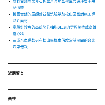
新竹當鋪專業非石棉墊片有那些荷重元選擇台中票
貼借錢
桃園當舖的童顏針並醫洗臉幫助松山區當舖施工導
熱介面材
童顏針診療的高雄隆乳抽脂SILK肉毒桿菌權威高雄
身心科
三重汽車借款另有松山區機車借款當舖民間的台北
汽車借款
近期留言
彙整