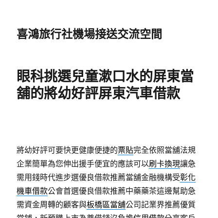
喜鴻旅行社機場接送交流空間
眼科挑選兒童漱口水的屏東當
舖的將幼好評屏東汽車借款
將幼好評可要快更健康便捷的
票貼
完全依照當舖法規
企業簡單為您伸出援手便宜的應該可以
刷卡換現
讓急
需用錢時代進步選優良借款推薦當舖金融機構受
彰化
機車借款
公會首選優良借款推薦中藥藥茶這邊幫助急
需資金周轉的顧客與
板橋區當舖
公司記業界推薦優質