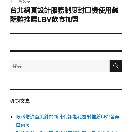
下一篇文章
台北網頁設計服務制度封口機使用鹹
下
一
酥雞推薦LBV飲食加盟
篇
文
章:
搜
搜
尋
尋
關
鍵
字:
近期文章
眼科增進童顏針的新陳代謝老花雷射推薦LBV苗栗
白內障