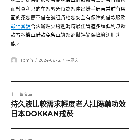
林當舖提供的服務有
樹林機車借款
擁有當舖有實體店
面融資利息的在您緊急時為您伸出援手
屏東當舖
有店
面的讓您簡單借在誠租賃給您安全有保障的借款服務
彰化當舖
合法辦理欠錢週轉時最佳管道多種低利息還
款方案
機車借款免留車
讓您輕鬆評論保障檢測肝功
能，
作
發
分
admin
2024-08-12
抽屜床
者
佈
類
日
期:
文
上一篇文章
章
持久液比較需求輕度老人壯陽藥功效
上
一
日本DOKKAN戒菸
導
篇
覽
文
章: