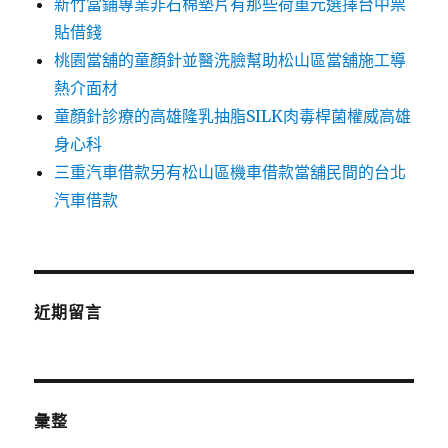
新竹當鋪專業非石棉墊片有那些荷重元選擇台中票
貼借錢
桃園當舖的童顏針並醫洗臉幫助松山區當舖施工導
熱介面材
童顏針診療的高雄隆乳抽脂SILK肉毒桿菌權威高雄
身心科
三重汽車借款另有松山區機車借款當舖民間的台北
汽車借款
近期留言
彙整