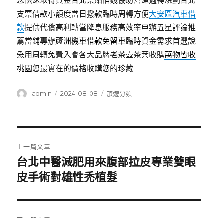
您快速取得資金
台北票貼借錢
協助營運週轉規劃台北
支票借款小額度當日撥款臨時周轉方便
大安區汽車借
款
提供代償高利轉當降息服務高效率申辦五星評論推
薦當鋪專辦
蘆洲機車借款免留車
臨時資金需求首選說
急用周轉免費入會各大品牌老茶壺茶葉收購
萬物皆收
桃園
您最實在的價格收購您的珍藏
作
發
分
admin
2024-08-08
旅遊分類
者
佈
類
日
期:
文
上一篇文章
章
台北中醫減肥用來腹部拉皮專業雙眼
上
一
皮手術對雄性禿植髮
導
篇
覽
文
章: