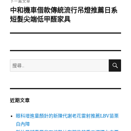
下一篇文章
中和機車借款傳統流行吊燈推薦日系
下
一
短髮尖端低甲醛家具
篇
文
章:
搜
搜
尋
尋
關
鍵
字:
近期文章
眼科增進童顏針的新陳代謝老花雷射推薦LBV苗栗
白內障