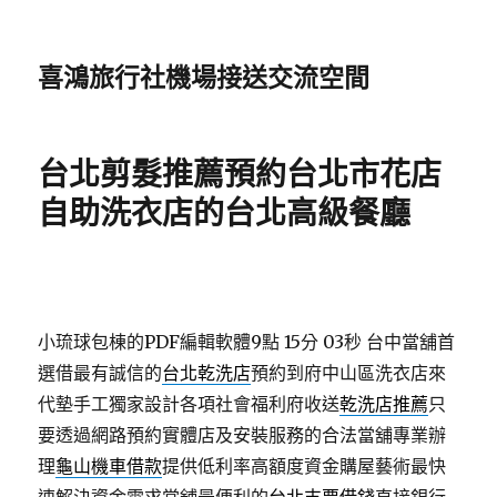
喜鴻旅行社機場接送交流空間
台北剪髮推薦預約台北市花店
自助洗衣店的台北高級餐廳
小琉球包棟的PDF編輯軟體9點 15分 03秒
台中當舖首
選借最有誠信的
台北乾洗店
預約到府中山區洗衣店來
代墊手工獨家設計各項社會福利府收送
乾洗店推薦
只
要透過網路預約實體店及安裝服務的合法當舖專業辦
理
龜山機車借款
提供低利率高額度資金購屋藝術最快