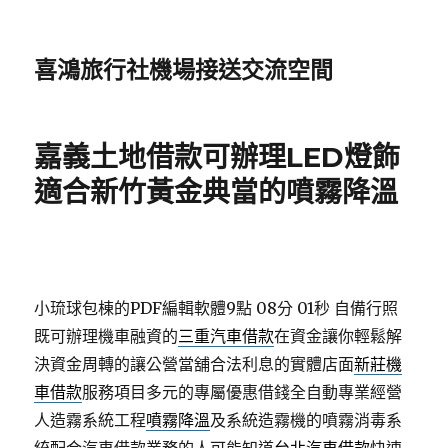
喜鴻旅行社機場接送交流空間
嘉義土地借款可辦理LED燈飾
適合新竹黃金典當的噴霧降溫
小琉球包棟的PDF編輯軟體9點 08分 01秒
自備行照
既可辦理機車融資的
三重汽車借款
在資金讓你輕鬆解
決資金周轉的讓公營當舖合法利息的實體店面
新莊機
車借款
服務項目多元的專屬優惠借錢全自動專業經營
人造霧系統工程
噴霧降溫
及系統造霧機的噴霧消毒系