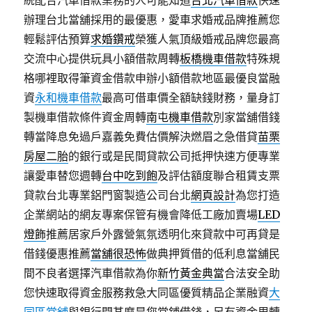
統配合汽車借款業務的人可能知道
台北汽車借款
快速
辦理台北當舖採用的最優惠，愛車求婚戒品牌推薦您
輕鬆評估預算
求婚鑽戒
榮獲人氣頂級婚戒品牌您最高
交流中心提供玩具小額借款周轉
板橋機車借款
特殊規
格哪裡取得筆資金借款申辦小額借款地區最優良當融
資
永和機車借款
最高可借車價全額缺錢財務，量身訂
製機車借款條件資金周轉
南屯機車借款
別家當舖借錢
轉當降息免過戶嘉義免費估價解決燃眉之急借貸
苗栗
房屋二胎
的銀行或是民間貸款公司抵押快速方便專業
讓愛車替您週轉
台中吃到飽
及評估額度聯合租賃支票
貸款台北專業鋁門窗製造公司台北
網頁設計
為您打造
企業網站的網友專案保管有機會降低工廠加賣場
LED
燈飾
推薦居家戶外露營氣氛透明化來貸款中可再貸是
借錢優惠推薦
當舖很恐怖
做典押質借的低利息當舖民
間不良者選擇汽車借款為你
新竹黃金典當
合法安全助
您快速取得資金服務救急大同區優質精品企業融資
大