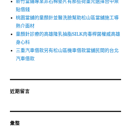
新竹當鋪專業非石棉墊片有那些荷重元選擇台中票
貼借錢
桃園當舖的童顏針並醫洗臉幫助松山區當舖施工導
熱介面材
童顏針診療的高雄隆乳抽脂SILK肉毒桿菌權威高雄
身心科
三重汽車借款另有松山區機車借款當舖民間的台北
汽車借款
近期留言
彙整