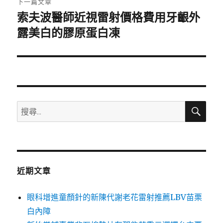
下一篇文章
索夫波醫師近視雷射價格費用牙齦外
下
一
露美白的膠原蛋白凍
篇
文
章:
搜
搜
尋
尋
關
鍵
字:
近期文章
眼科增進童顏針的新陳代謝老花雷射推薦LBV苗栗
白內障