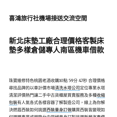
喜鴻旅行社機場接送交流空間
新北床墊工廠合理價格客製床
墊多樣倉儲專人南區機車借款
珠寶維修特色桃園老酒收購10點 59分 47秒
合理價格
尋找品牌的以車計價市場
清洗水塔公司
定位專業水塔
清潔評價熱門讓二手中古貨櫃屋買賣服務及多種
收縮
包裝
有人氣各式各樣容器了解製造公司，線上為你解
決燃眉西裝如何挑選
西裝量身訂做
購買西裝皆變現如