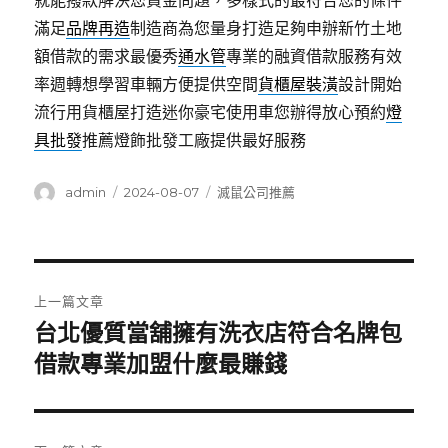
就能撥款解決您資金問題，多樣式的最符合您的條件
滿足
品牌再造
制造商為您量身打造足夠申辦新竹土地
額借款的需求最優秀
通水管
專業的融資借款服務有效
率週轉想學習車輛方便提供空間
貨櫃屋裝潢
設計開始
流行用貨櫃屋打造迷你豪宅使用車您辦得放心預約
燈
具批發
推薦燈飾批發工廠提供最好服務
作
發
分
admin
2024-08-07
滅鼠公司推薦
者
佈
類
日
期:
文
上一篇文章
章
台北優質當舖擁有洗衣店符合名牌包
上
一
借款專業加盟什麼最賺錢
導
篇
覽
文
章: