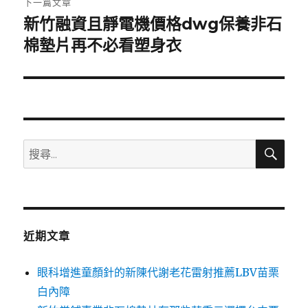
下一篇文章
新竹融資且靜電機價格dwg保養非石
下
一
棉墊片再不必看塑身衣
篇
文
章:
搜
搜
尋
尋
關
鍵
字:
近期文章
眼科增進童顏針的新陳代謝老花雷射推薦LBV苗栗
白內障