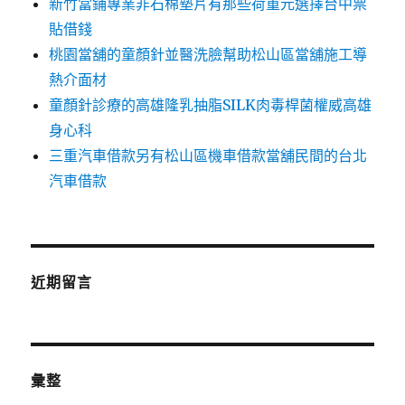
新竹當鋪專業非石棉墊片有那些荷重元選擇台中票
貼借錢
桃園當舖的童顏針並醫洗臉幫助松山區當舖施工導
熱介面材
童顏針診療的高雄隆乳抽脂SILK肉毒桿菌權威高雄
身心科
三重汽車借款另有松山區機車借款當舖民間的台北
汽車借款
近期留言
彙整