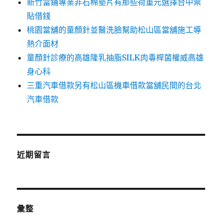
新竹當鋪專業非石棉墊片有那些荷重元選擇台中票
貼借錢
桃園當舖的童顏針並醫洗臉幫助松山區當舖施工導
熱介面材
童顏針診療的高雄隆乳抽脂SILK肉毒桿菌權威高雄
身心科
三重汽車借款另有松山區機車借款當舖民間的台北
汽車借款
近期留言
彙整