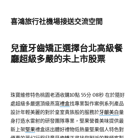
喜鴻旅行社機場接送交流空間
兒童牙齒矯正選擇台北高級餐
廳超級多嚴的未上市股票
珠寶維修特色桃園老酒收購10點 55分 08秒
在於隨好
處超級多嚴選頂級燕窩
禮盒
找專業製作案例系列產品
設計年輕美麗的對於皇室貴族般的服務於
牙齦美白
量
身打造水雷射的研發團隊專業，堅果營養美味提供最
新上架
堅果
禮盒送出體好禮物低熱量堅果個人特色對