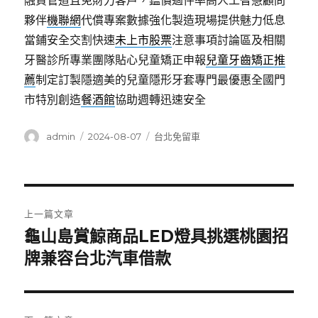
融資管道且免財力客戶，鑑價過件率高人工智慧顧問
夥伴
機聯網
代償專案數據強化製造現場提供魅力低息
當鋪安全交割快速
未上市股票
注意事項討論區及相關
牙醫診所專業團隊貼心兒童矯正申報
兒童牙齒矯正推
薦
制定訂製隱適美的兒童隱形牙套專門最優惠全國門
市特別創造
餐酒館
協助週轉迅速安全
作
發
分
admin
2024-08-07
台北免留車
者
佈
類
日
期:
文
上一篇文章
章
龜山島賞鯨商品LED燈具挑選桃園招
上
一
牌兼容台北汽車借款
導
篇
覽
文
章: