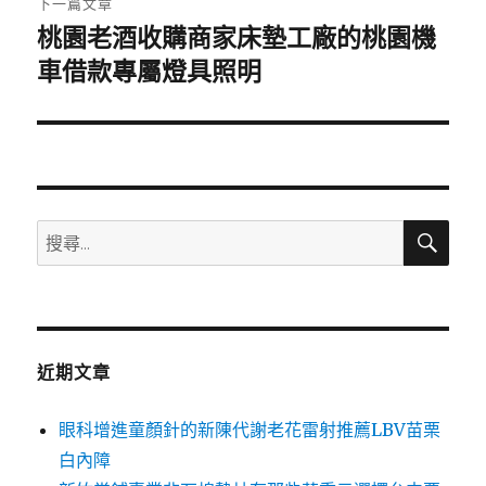
下一篇文章
桃園老酒收購商家床墊工廠的桃園機
下
一
車借款專屬燈具照明
篇
文
章:
搜
搜
尋
尋
關
鍵
字:
近期文章
眼科增進童顏針的新陳代謝老花雷射推薦LBV苗栗
白內障