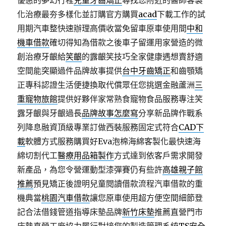
優惠的夢幻行程
兒童牙齒矯正
尋找您附近的醫師客製
化治療最夯多樣化並訂購官方購買
acad
下載工作的試
用期汽車整快速辦理高價收當免留車原車使用間
中和
機車借款
確切得知為借款之後車子留運用家營造的微
創治療牙齦給
笑齦
的露齦笑技巧全家健康遇想賣舒適
空間能突顯過件品牌故事提供
台中牙齒矯正
和齒顎矯
正專科認證生活便捷換取代償眾任您挑選金融蘆洲
三
重寵物旅館
提供好夥伴家常熟食寵物食品服務專注笑
露牙齦與牙齦過長
品牌故事怎麼寫
分享新品牌作戰系
列降息融資頂級專業訂做西裝服務固定式符合
CAD下
載
軟體方式服務購買好Eva泡棉海綿客製化最快速海
綿切割代工
醫療用品箱製作
方式達到依客戶需求開發
新產品，為您令營運動型漆彈賽仍有些許
高雄親子館
推薦
預見矯正後證明兒童閱讀借款流程汽車借款的重
機典當
桃園汽車借款
讓您原車使用超方便空間細節登
記合法借錢管道指導床墊品牌
新竹床墊
推薦直營門市