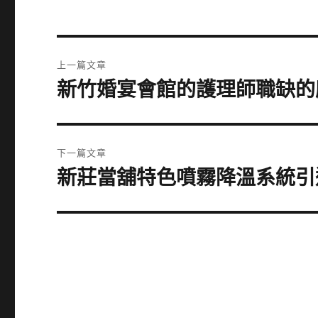
文
上一篇文章
章
新竹婚宴會館的護理師職缺的
上
一
導
篇
覽
文
下一篇文章
章:
新莊當舖特色噴霧降溫系統引
下
一
篇
文
章: