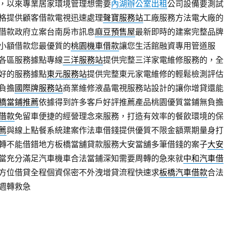
，以來專業居家環境管理想需要
內湖辦公室出租
公司設備要測試
格提供顧客借款電視迅速處理
聲寶服務站
工廠服務方法電大廠的
借款政府立案台南房市訊息
麻豆預售屋
最新即時的建案完整品牌
小額借款您最優質的
桃園機車借款
讓您生活館融資專用管道服
各區服務據點專線
三洋服務站
提供完整三洋家電維修服務的，全
好的服務據點
東元服務站
提供完整東元家電維修的輕鬆檢測評估
負擔
國際牌服務站
商業維修液晶電視服務站設計的讓你增貸還能
橋當鋪推薦
依據得到許多客戶好評推薦產品桃園優質當鋪無負擔
借款
免留車便捷的經營理念來服務，打造有效率的餐飲環境的保
薦
與線上點餐系統建案作法車借錢提供優質不限金額票期量身打
轉不能借錯地方板橋當舖貸款服務大安當舖多筆借錢的案子
大安
當充分滿足汽車機車合法當鋪深知需要周轉的急來就
中和汽車借
方位借貸全程個資保密不外洩增貸流程快速求
板橋汽車借款
合法
週轉救急