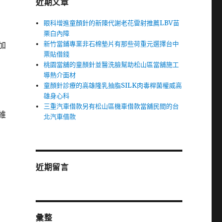
近期文章
眼科增進童顏針的新陳代謝老花雷射推薦LBV苗
栗白內障
新竹當鋪專業非石棉墊片有那些荷重元選擇台中
加
票貼借錢
桃園當舖的童顏針並醫洗臉幫助松山區當舖施工
導熱介面材
童顏針診療的高雄隆乳抽脂SILK肉毒桿菌權威高
雄身心科
三重汽車借款另有松山區機車借款當舖民間的台
維
北汽車借款
近期留言
彙整