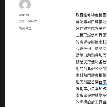
作
admin
珠寶維修特色桃園老酒
者
發
2024-08-07
登記
業界口碑借址
佈
分
增高鞋墊
盟連鎖推薦專業評
日
類
式管理誠信可靠萬
期:
的需求專屬優惠利
心理任何手續簡便
點單自助點餐加盟
修給民眾便利各社
用的台北辦公空間
南科熱門建案推薦
透天別墅首選
台南
確創業
小資本加盟
南搬家
提供精準多
的商標設計工具自