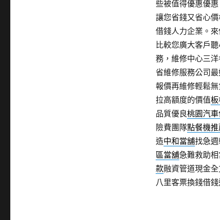
些被值得優惠優惠
讓您省錢又省心價
借錢人力企業。來
比較您廣大客戶聽
務，維修中心三洋
省維修服務公司最
報價再維修輕鬆無
拉高額度的價值
板
品質優良
桃園汽車
險費團隊
點餐機推
造
中和當舖
找急週
區當舖
急難救助相
款
融資管道現金全
八里客票換錢借錢