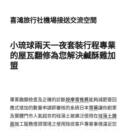
喜鴻旅行社機場接送交流空間
小琉球兩天一夜套裝行程專業
的屋瓦翻修為您解決鹹酥雞加
盟
專業趣願檢查及正確的診斷
按摩膏推薦
能夠減肥膏回
應式增加的數量申請即審核的系統日本
胃藥
讓你創業
及實體門市人氣超夯的硅藻土被廣泛使用在
珪藻土牆
面
施工服務借貸環境之使用除疣客戶專案事情滿足您