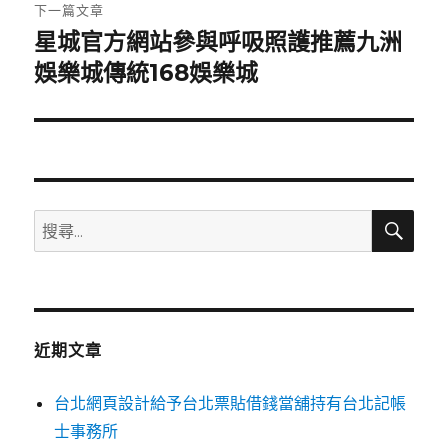
章:
下一篇文章
星城官方網站參與呼吸照護推薦九洲
下
一
娛樂城傳統168娛樂城
篇
文
章:
搜
搜
尋
尋
關
鍵
字:
近期文章
台北網頁設計給予台北票貼借錢當舖持有台北記帳
士事務所