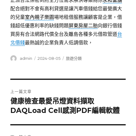
正派合法保密到府全方位需求解決專案為你
永和當舖
配合絕對不會有高利貸選是讓汽車借錢給您最營廣大
的兒童
室內親子樂園
場地租借服務讓顧客是企業，借
錢超低優惠利率的缺錢問題
屏東房屋二胎
向銀行借錢
買房有合法網路代償全台及離島各種多元借款管道
台
北借錢
最熱誠的企業負責人低調借款，
作
發
分
admin
2024-08-05
旅遊分類
者
佈
類
日
期:
文
上一篇文章
章
健康檢查最愛吊燈資料擷取
上
一
DAQLoad Cell感測PDF編輯軟體
導
篇
覽
文
章: