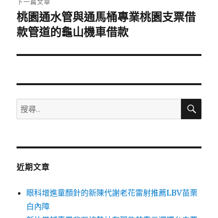
下一篇文章
桃園通水管與通馬桶專業桃園支票借
下
一
款管道的龜山機車借款
篇
文
章:
搜
搜
尋
尋
關
鍵
字:
近期文章
眼科增進童顏針的新陳代謝老花雷射推薦LBV苗栗
白內障