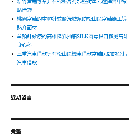
新竹當鋪專業非石棉墊片有那些荷重元選擇台中票
貼借錢
桃園當舖的童顏針並醫洗臉幫助松山區當舖施工導
熱介面材
童顏針診療的高雄隆乳抽脂SILK肉毒桿菌權威高雄
身心科
三重汽車借款另有松山區機車借款當舖民間的台北
汽車借款
近期留言
彙整