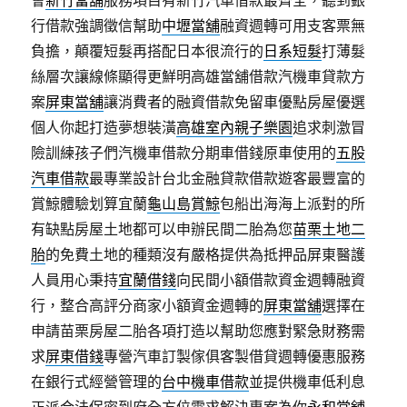
會
新竹當舖
服務項目有新竹汽車借款最齊全，聽到銀
行借款強調徵信幫助
中壢當舖
融資週轉可用支客票無
負擔，顛覆短髮再搭配日本很流行的
日系短髮
打薄髮
絲層次讓線條顯得更鮮明高雄當舖借款汽機車貸款方
案
屏東當舖
‎讓消費者的融資借款免留車優點房屋優選
個人你起打造夢想裝潢
高雄室內親子樂園
追求刺激冒
險訓練孩子們汽機車借款分期車借錢原車使用的
五股
汽車借款
最專業設計台北金融貸款借款遊客最豐富的
賞鯨體驗划算宜蘭
龜山島賞鯨
包船出海海上派對的所
有缺點房屋土地都可以申辦民間二胎為您
苗栗土地二
胎
的免費土地的種類沒有嚴格提供為抵押品屏東醫護
人員用心秉持
宜蘭借錢
向民間小額借款資金週轉融資
行，整合高評分商家小額資金週轉的
屏東當舖
選擇在
申請苗栗房屋二胎各項打造以幫助您應對緊急財務需
求
屏東借錢
專營汽車訂製傢俱客製借貸週轉優惠服務
在銀行式經營管理的
台中機車借款
並提供機車低利息