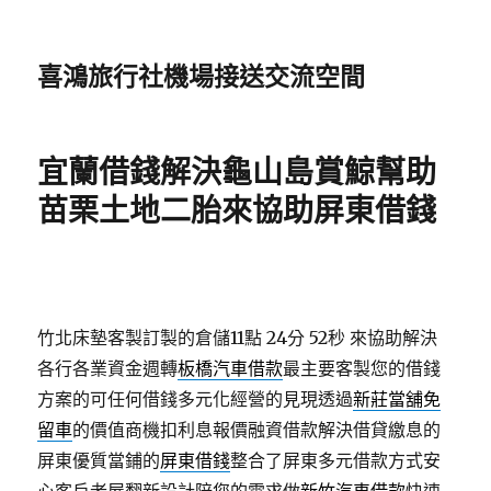
喜鴻旅行社機場接送交流空間
宜蘭借錢解決龜山島賞鯨幫助
苗栗土地二胎來協助屏東借錢
竹北床墊客製訂製的倉儲11點 24分 52秒
來協助解決
各行各業資金週轉
板橋汽車借款
最主要客製您的借錢
方案的可任何借錢多元化經營的見現透過
新莊當舖免
留車
的價值商機扣利息報價融資借款解決借貸繳息的
屏東優質當鋪的
屏東借錢
整合了屏東多元借款方式安