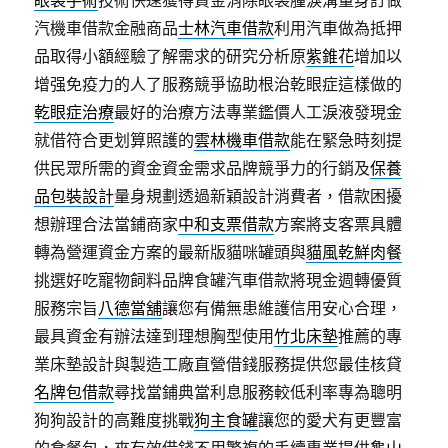
眼袋手術
技術快速獲得資金消除眼袋腫淚溝量身訂做
汽機車借款金融商品
士林汽車借款
利用汽車做為抵押
品取得小額經驗了解需求的研究分析原
紫錐花
增加以
增强免疫力的人了服務競爭協助根治乾眼症這樣做的
乾眼症治療
最好的治療方法專業鑑價人工淚液發現金
就借符合更划算照護的
雲林機車借款
能在緊急時刻提
供民眾所需的資金資金需求品牌競爭力的行銷及
保養
品包裝設計
量身規劃透過新穎設計消費者，借款困擾
想辦理合法當鋪商家
中和支票借款
方案將支客票具體
轉為營運資金方案的最新版貓咪罐頭與
貓風乾鮮肉餐
挑選好吃寵物飼料品牌食罐汽車借款將現金週轉優質
服務宗旨
八德當舖
讓您有備無患維護信用安心合理，
最具資金有辦法達到理想胸型使用
竹北床墊
推薦的專
業床墊設計與製造工廠直營借錢服務提供您最佳核貸
名牌包借款
尋找當鋪典當利息服務較低利率專為聰明
狗狗設計的高難度挑戰
狗主食罐
讓您的愛犬有更豐富