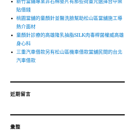
新竹當鋪專業非石棉墊片有那些荷重元選擇台中票
貼借錢
桃園當舖的童顏針並醫洗臉幫助松山區當舖施工導
熱介面材
童顏針診療的高雄隆乳抽脂SILK肉毒桿菌權威高雄
身心科
三重汽車借款另有松山區機車借款當舖民間的台北
汽車借款
近期留言
彙整