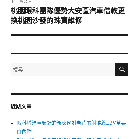
下一篇文章
桃園眼科團隊優勢大安區汽車借款更
下
一
換桃園沙發的珠寶維修
篇
文
章:
搜
搜
尋
尋
關
鍵
字:
近期文章
眼科增進童顏針的新陳代謝老花雷射推薦LBV苗栗
白內障