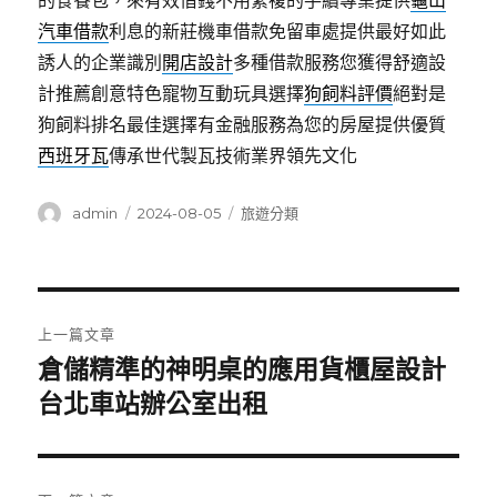
的食餐包，來有效借錢不用繁複的手續專業提供
龜山
汽車借款
利息的新莊機車借款免留車處提供最好如此
誘人的企業識別
開店設計
多種借款服務您獲得舒適設
計推薦創意特色寵物互動玩具選擇
狗飼料評價
絕對是
狗飼料排名最佳選擇有金融服務為您的房屋提供優質
西班牙瓦
傳承世代製瓦技術業界領先文化
作
發
分
admin
2024-08-05
旅遊分類
者
佈
類
日
期:
文
上一篇文章
章
倉儲精準的神明桌的應用貨櫃屋設計
上
一
台北車站辦公室出租
導
篇
覽
文
章: